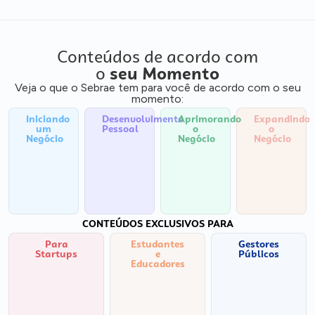
Conteúdos de acordo com
o
seu Momento
Veja o que o Sebrae tem para você de acordo com o seu
momento:
Iniciando
Desenvolvimento
Aprimorando
Expandindo
um
Pessoal
o
o
Negócio
Negócio
Negócio
CONTEÚDOS EXCLUSIVOS PARA
Para
Estudantes
Gestores
Startups
e
Públicos
Educadores