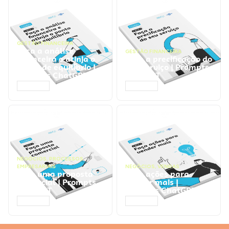
GESTÃO FINANCEIRA
Faça a análise
GESTÃO FINANCEIRA
financeira e atinja o
Faça a precificação do
ponto de equilíbrio |
seu serviço | Prompts
Prompts ChatGPT
ChatGPT
ACESSAR
ACESSAR
NEGÓCIOS
,
PROCESSOS
EMPRESARIAIS
NEGÓCIOS
,
VENDAS
Faça uma proposta
Faça ações para
comercial | Prompts
vender mais |
ChatGPT
Prompts ChatGPT
ACESSAR
ACESSAR