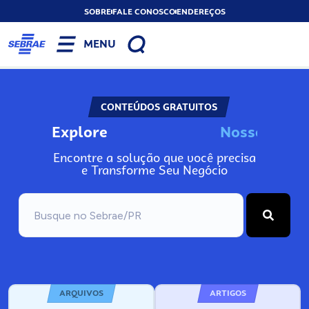
SOBRE
FALE CONOSCO
ENDEREÇOS
MENU
CONTEÚDOS GRATUITOS
Explore
N
o
s
s
o
s
I
n
f
Encontre a solução que você precisa
e Transforme Seu Negócio
ARQUIVOS
ARTIGOS