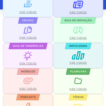
VER TODOS
VER TODOS
EBOOKS
GUIA DE INOVAÇÃO
VER TODOS
VER TODOS
GUIA DE TENDÊNCIAS
IMPULSIONA
VER TODOS
VER TODOS
MODELOS
PLANILHAS
VER TODOS
VER TODOS
PODCASTS
VÍDEOS