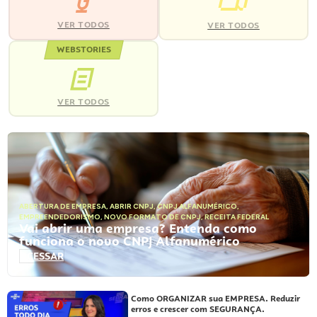
VER TODOS
VER TODOS
WEBSTORIES
VER TODOS
ABERTURA DE EMPRESA
,
ABRIR CNPJ
,
CNPJ ALFANUMÉRICO
,
EMPREENDEDORISMO
,
NOVO FORMATO DE CNPJ
,
RECEITA FEDERAL
Vai abrir uma empresa? Entenda como
funciona o novo CNPJ Alfanumérico
ACESSAR
Como ORGANIZAR sua EMPRESA. Reduzir
erros e crescer com SEGURANÇA.