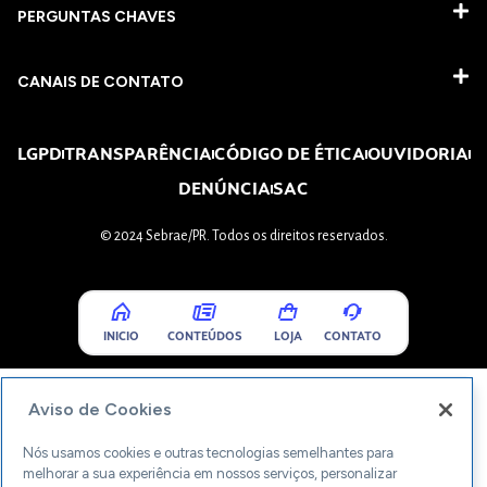
PERGUNTAS CHAVES​
CANAIS DE CONTATO
LGPD
TRANSPARÊNCIA
CÓDIGO DE ÉTICA
OUVIDORIA
DENÚNCIA
SAC
© 2024 Sebrae/PR. Todos os direitos reservados.
INICIO
CONTEÚDOS
LOJA
CONTATO
Aviso de Cookies
Nós usamos cookies e outras tecnologias semelhantes para
melhorar a sua experiência em nossos serviços, personalizar