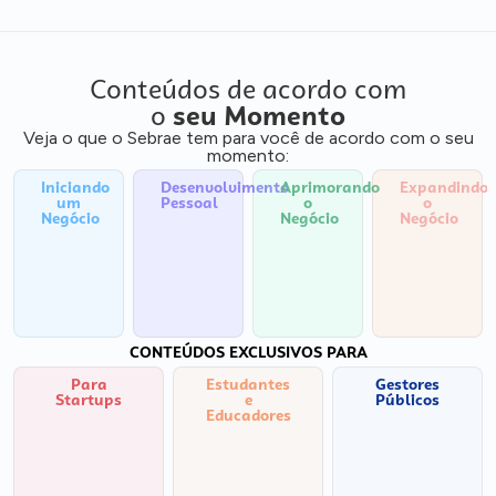
Conteúdos de acordo com
o
seu Momento
Veja o que o Sebrae tem para você de acordo com o seu
momento:
Iniciando
Desenvolvimento
Aprimorando
Expandindo
um
Pessoal
o
o
Negócio
Negócio
Negócio
CONTEÚDOS EXCLUSIVOS PARA
Para
Estudantes
Gestores
Startups
e
Públicos
Educadores