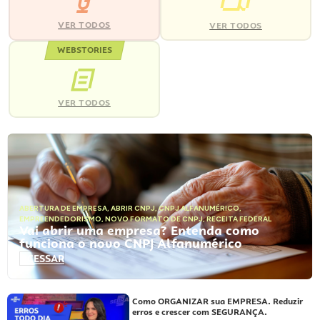
VER TODOS
VER TODOS
WEBSTORIES
VER TODOS
ABERTURA DE EMPRESA
,
ABRIR CNPJ
,
CNPJ ALFANUMÉRICO
,
EMPREENDEDORISMO
,
NOVO FORMATO DE CNPJ
,
RECEITA FEDERAL
Vai abrir uma empresa? Entenda como
funciona o novo CNPJ Alfanumérico
ACESSAR
Como ORGANIZAR sua EMPRESA. Reduzir
erros e crescer com SEGURANÇA.