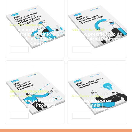
GESTÃO FINANCEIRA
Faça a análise
GESTÃO FINANCEIRA
financeira e atinja o
Faça a precificação do
ponto de equilíbrio |
seu serviço | Prompts
Prompts ChatGPT
ChatGPT
ACESSAR
ACESSAR
NEGÓCIOS
,
PROCESSOS
EMPRESARIAIS
NEGÓCIOS
,
VENDAS
Faça uma proposta
Faça ações para
comercial | Prompts
vender mais |
ChatGPT
Prompts ChatGPT
ACESSAR
ACESSAR