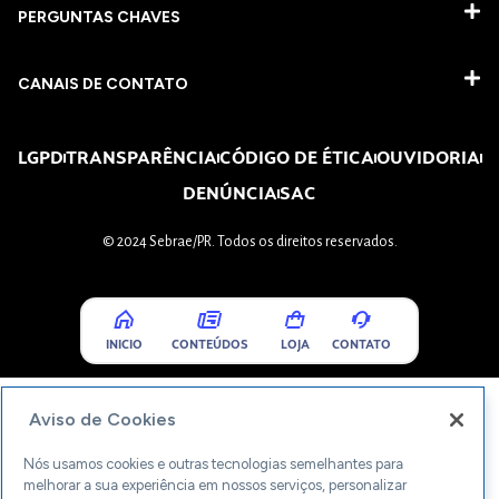
PERGUNTAS CHAVES​
CANAIS DE CONTATO
LGPD
TRANSPARÊNCIA
CÓDIGO DE ÉTICA
OUVIDORIA
DENÚNCIA
SAC
© 2024 Sebrae/PR. Todos os direitos reservados.
INICIO
CONTEÚDOS
LOJA
CONTATO
Aviso de Cookies
Nós usamos cookies e outras tecnologias semelhantes para
melhorar a sua experiência em nossos serviços, personalizar