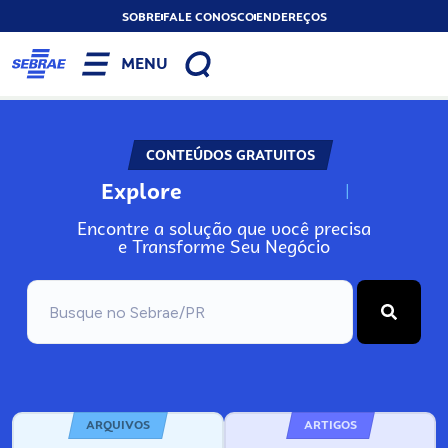
SOBRE
FALE CONOSCO
ENDEREÇOS
MENU
CONTEÚDOS GRATUITOS
Explore
N
o
s
s
o
s
A
Encontre a solução que você precisa
e Transforme Seu Negócio
ARQUIVOS
ARTIGOS