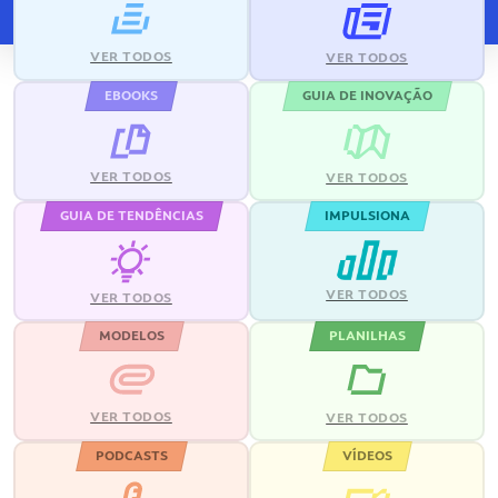
VER TODOS
VER TODOS
EBOOKS
GUIA DE INOVAÇÃO
VER TODOS
VER TODOS
GUIA DE TENDÊNCIAS
IMPULSIONA
VER TODOS
VER TODOS
MODELOS
PLANILHAS
VER TODOS
VER TODOS
PODCASTS
VÍDEOS