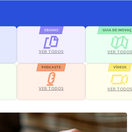
EBOOKS
GUIA DE INOVA
VER TODOS
VER TODO
PODCASTS
VÍDEOS
VER TODOS
VER TODO