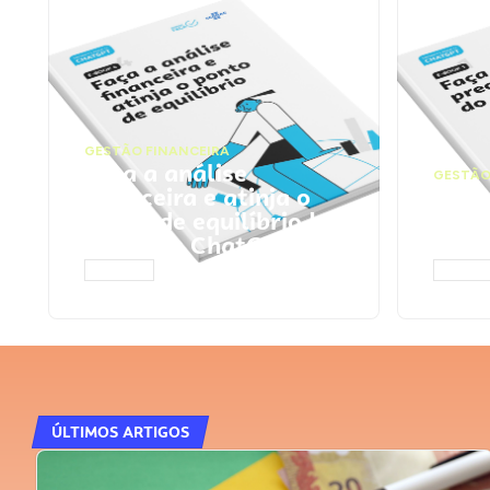
GESTÃO FINANCEIRA
Faça a análise
GESTÃO
financeira e atinja o
Faça
ponto de equilíbrio |
seu 
Prompts ChatGPT
Cha
ACESSAR
ACESS
ÚLTIMOS ARTIGOS