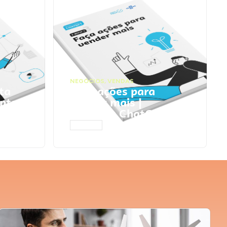
NEGÓCIOS
,
VENDAS
ta
Faça ações para
pts
vender mais |
Prompts ChatGPT
ACESSAR