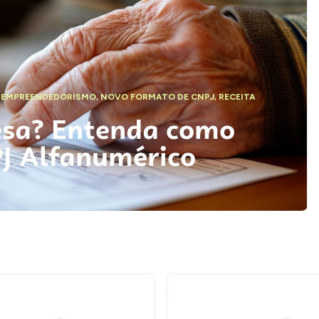
,
EMPREENDEDORISMO
,
NOVO FORMATO DE CNPJ
,
RECEITA
esa? Entenda como
PJ Alfanumérico