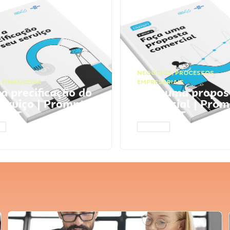
NEGÓCIOS
,
PROCESSOS
 FINANCEIRA
EMPRESARIAIS
 a precificação do
Faça uma propos
serviço | Prompts
comercial | Prom
tGPT
ChatGPT
AR
ACESSAR