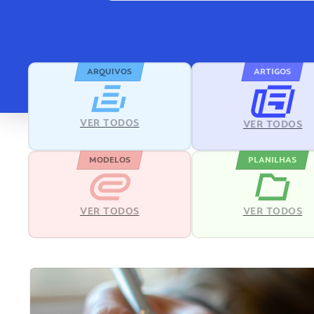
ARQUIVOS
ARTIGOS
VER TODOS
VER TODOS
MODELOS
PLANILHAS
VER TODOS
VER TODOS