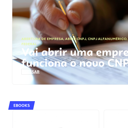
ABERTURA DE EMPRESA
,
ABRIR CNPJ
,
CNPJ ALFANUMÉRICO
FEDERAL
Vai abrir uma empr
funciona o novo CN
ACESSAR
EBOOKS