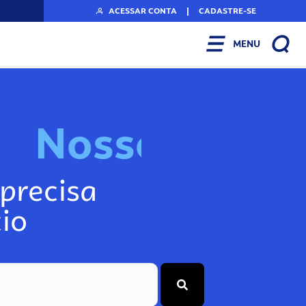
ACESSAR CONTA
|
CADASTRE-SE
MENU
N
o
s
s
o
s
I
n
f
o
g
precisa
io