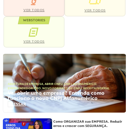
VER TODOS
VER TODOS
WEBSTORIES
VER TODOS
ABERTURA DE EMPRESA
,
ABRIR CNPJ
,
CNPJ ALFANUMÉRICO
,
EMPREENDEDORISMO
,
NOVO FORMATO DE CNPJ
,
RECEITA FEDERAL
Vai abrir uma empresa? Entenda como
funciona o novo CNPJ Alfanumérico
ACESSAR
Como ORGANIZAR sua EMPRESA. Reduzir
erros e crescer com SEGURANÇA.