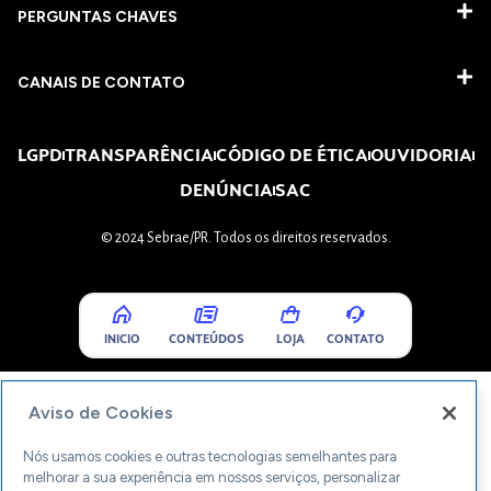
PERGUNTAS CHAVES​
CANAIS DE CONTATO
LGPD
TRANSPARÊNCIA
CÓDIGO DE ÉTICA
OUVIDORIA
DENÚNCIA
SAC
© 2024 Sebrae/PR. Todos os direitos reservados.
INICIO
CONTEÚDOS
LOJA
CONTATO
Aviso de Cookies
Nós usamos cookies e outras tecnologias semelhantes para
melhorar a sua experiência em nossos serviços, personalizar