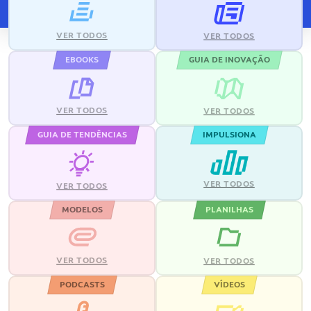
VER TODOS
VER TODOS
EBOOKS
GUIA DE INOVAÇÃO
VER TODOS
VER TODOS
GUIA DE TENDÊNCIAS
IMPULSIONA
VER TODOS
VER TODOS
MODELOS
PLANILHAS
VER TODOS
VER TODOS
PODCASTS
VÍDEOS