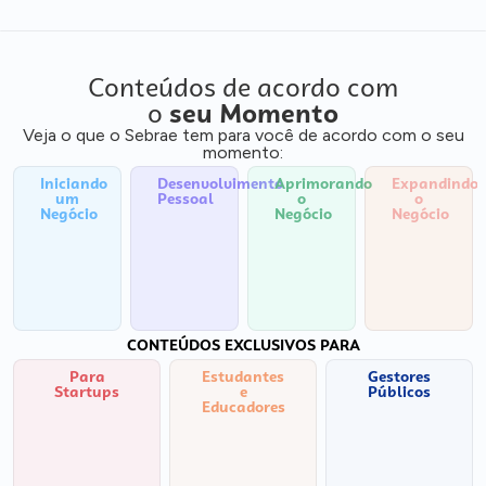
Conteúdos de acordo com
o
seu Momento
Veja o que o Sebrae tem para você de acordo com o seu
momento:
Iniciando
Desenvolvimento
Aprimorando
Expandindo
um
Pessoal
o
o
Negócio
Negócio
Negócio
CONTEÚDOS EXCLUSIVOS PARA
Para
Estudantes
Gestores
Startups
e
Públicos
Educadores