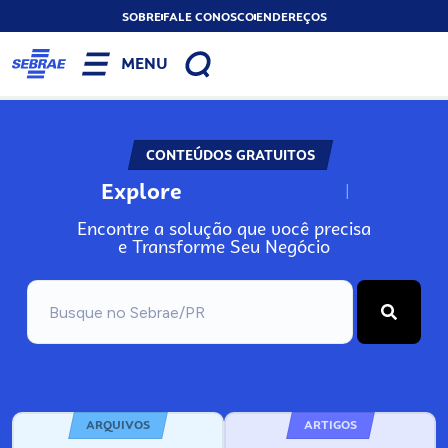
SOBRE
FALE CONOSCO
ENDEREÇOS
MENU
CONTEÚDOS GRATUITOS
Explore
N
o
s
s
o
s
A
Encontre a solução que você precisa
e Transforme Seu Negócio
ARQUIVOS
ARTIGOS