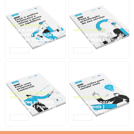
GESTÃO FINANCEIRA
Faça a análise
GESTÃO FINANCEIRA
financeira e atinja o
Faça a precificação do
ponto de equilíbrio |
seu serviço | Prompts
Prompts ChatGPT
ChatGPT
ACESSAR
ACESSAR
NEGÓCIOS
,
PROCESSOS
EMPRESARIAIS
NEGÓCIOS
,
VENDAS
Faça uma proposta
Faça ações para
comercial | Prompts
vender mais |
ChatGPT
Prompts ChatGPT
ACESSAR
ACESSAR