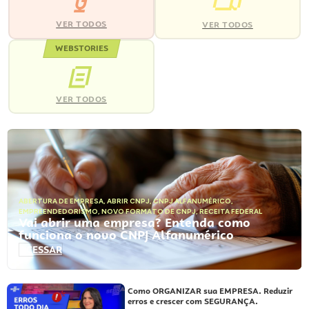
VER TODOS
VER TODOS
WEBSTORIES
VER TODOS
ABERTURA DE EMPRESA
,
ABRIR CNPJ
,
CNPJ ALFANUMÉRICO
,
EMPREENDEDORISMO
,
NOVO FORMATO DE CNPJ
,
RECEITA FEDERAL
Vai abrir uma empresa? Entenda como
funciona o novo CNPJ Alfanumérico
ACESSAR
Como ORGANIZAR sua EMPRESA. Reduzir
erros e crescer com SEGURANÇA.