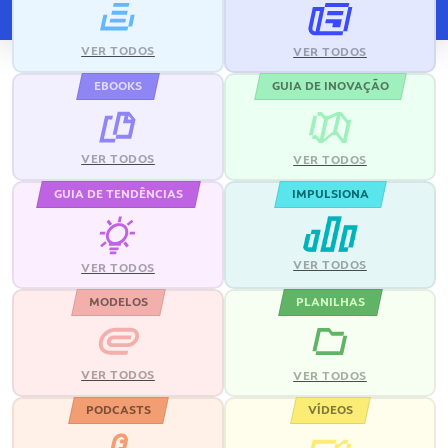
VER TODOS
VER TODOS
EBOOKS
GUIA DE INOVAÇÃO
VER TODOS
VER TODOS
GUIA DE TENDÊNCIAS
IMPULSIONA
VER TODOS
VER TODOS
MODELOS
PLANILHAS
VER TODOS
VER TODOS
PODCASTS
VÍDEOS