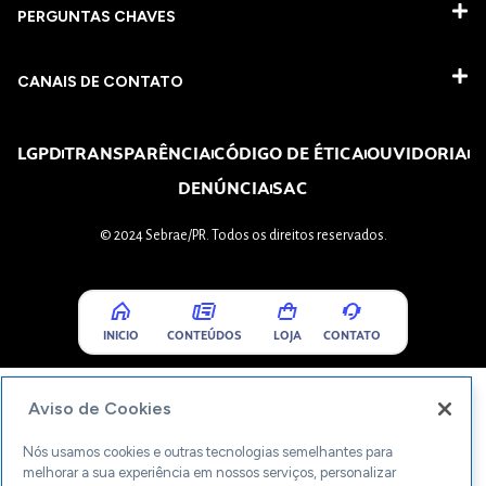
PERGUNTAS CHAVES​
CANAIS DE CONTATO
LGPD
TRANSPARÊNCIA
CÓDIGO DE ÉTICA
OUVIDORIA
DENÚNCIA
SAC
© 2024 Sebrae/PR. Todos os direitos reservados.
INICIO
CONTEÚDOS
LOJA
CONTATO
Aviso de Cookies
Nós usamos cookies e outras tecnologias semelhantes para
melhorar a sua experiência em nossos serviços, personalizar