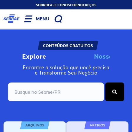
SOBRE
FALE CONOSCO
ENDEREÇOS
MENU
CONTEÚDOS GRATUITOS
Explore
N
o
s
s
o
s
I
n
Encontre a solução que você precisa
e Transforme Seu Negócio
ARQUIVOS
ARTIGOS