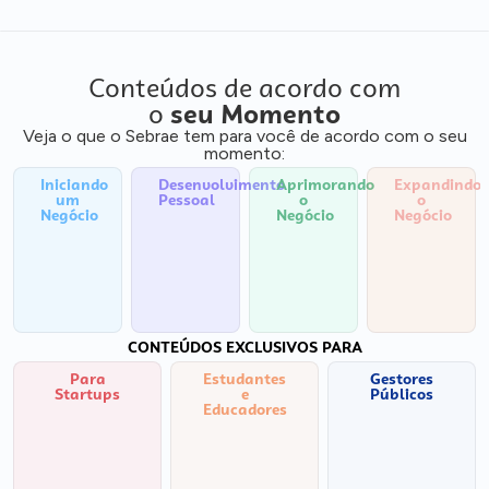
Conteúdos de acordo com
o
seu Momento
Veja o que o Sebrae tem para você de acordo com o seu
momento:
Iniciando
Desenvolvimento
Aprimorando
Expandindo
um
Pessoal
o
o
Negócio
Negócio
Negócio
CONTEÚDOS EXCLUSIVOS PARA
Para
Estudantes
Gestores
Startups
e
Públicos
Educadores