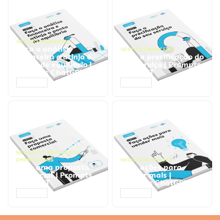
GESTÃO FINANCEIRA
Faça a análise
GESTÃO FINANCEIRA
financeira e atinja o
Faça a precificação do
ponto de equilíbrio |
seu serviço | Prompts
Prompts ChatGPT
ChatGPT
ACESSAR
ACESSAR
NEGÓCIOS
,
PROCESSOS
EMPRESARIAIS
NEGÓCIOS
,
VENDAS
Faça uma proposta
Faça ações para
comercial | Prompts
vender mais |
ChatGPT
Prompts ChatGPT
ACESSAR
ACESSAR