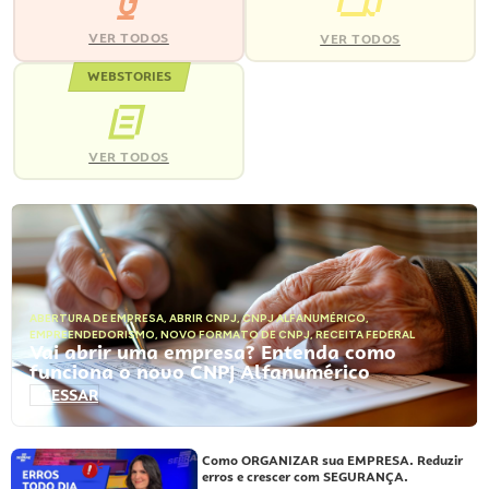
VER TODOS
VER TODOS
WEBSTORIES
VER TODOS
ABERTURA DE EMPRESA
,
ABRIR CNPJ
,
CNPJ ALFANUMÉRICO
,
EMPREENDEDORISMO
,
NOVO FORMATO DE CNPJ
,
RECEITA FEDERAL
Vai abrir uma empresa? Entenda como
funciona o novo CNPJ Alfanumérico
ACESSAR
Como ORGANIZAR sua EMPRESA. Reduzir
erros e crescer com SEGURANÇA.