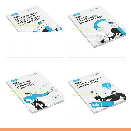
GESTÃO FINANCEIRA
Faça a análise
GESTÃO FINANCEIRA
financeira e atinja o
Faça a precificação do
ponto de equilíbrio |
seu serviço | Prompts
Prompts ChatGPT
ChatGPT
ACESSAR
ACESSAR
NEGÓCIOS
,
PROCESSOS
EMPRESARIAIS
NEGÓCIOS
,
VENDAS
Faça uma proposta
Faça ações para
comercial | Prompts
vender mais |
ChatGPT
Prompts ChatGPT
ACESSAR
ACESSAR