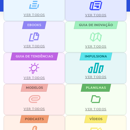
VER TODOS
VER TODOS
EBOOKS
GUIA DE INOVAÇÃO
VER TODOS
VER TODOS
GUIA DE TENDÊNCIAS
IMPULSIONA
VER TODOS
VER TODOS
MODELOS
PLANILHAS
VER TODOS
VER TODOS
PODCASTS
VÍDEOS