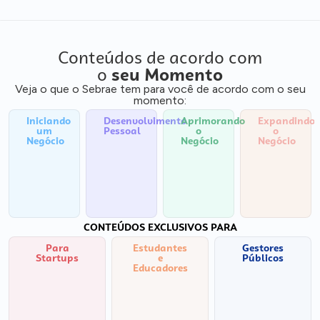
Conteúdos de acordo com
o
seu Momento
Veja o que o Sebrae tem para você de acordo com o seu
momento:
Iniciando
Desenvolvimento
Aprimorando
Expandindo
um
Pessoal
o
o
Negócio
Negócio
Negócio
CONTEÚDOS EXCLUSIVOS PARA
Para
Estudantes
Gestores
Startups
e
Públicos
Educadores