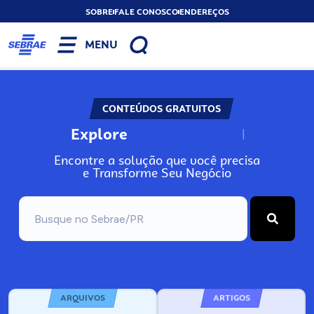
SOBRE
FALE CONOSCO
ENDEREÇOS
MENU
CONTEÚDOS GRATUITOS
Explore
N
o
s
s
o
s
A
Encontre a solução que você precisa
e Transforme Seu Negócio
ARQUIVOS
ARTIGOS