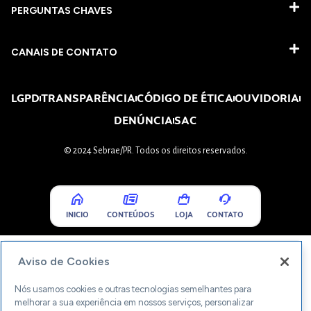
PERGUNTAS CHAVES​
CANAIS DE CONTATO
LGPD
TRANSPARÊNCIA
CÓDIGO DE ÉTICA
OUVIDORIA
DENÚNCIA
SAC
© 2024 Sebrae/PR. Todos os direitos reservados.
INICIO
CONTEÚDOS
LOJA
CONTATO
Aviso de Cookies
Nós usamos cookies e outras tecnologias semelhantes para
melhorar a sua experiência em nossos serviços, personalizar