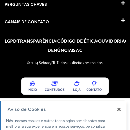
PERGUNTAS CHAVES​
CANAIS DE CONTATO
LGPD
TRANSPARÊNCIA
CÓDIGO DE ÉTICA
OUVIDORIA
DENÚNCIA
SAC
© 2024 Sebrae/PR. Todos os direitos reservados.
INICIO
CONTEÚDOS
LOJA
CONTATO
Aviso de Cookies
Nós usamos cookies e outras tecnologias semelhantes para
melhorar a sua experiência em nossos serviços, personalizar