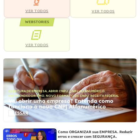
VER TODOS
VER TODOS
WEBSTORIES
VER TODOS
ABERTURA DE EMPRESA
,
ABRIR CNPJ
,
CNPJ ALFANUMÉRICO
,
EMPREENDEDORISMO
,
NOVO FORMATO DE CNPJ
,
RECEITA FEDERAL
Vai abrir uma empresa? Entenda como
funciona o novo CNPJ Alfanumérico
ACESSAR
Como ORGANIZAR sua EMPRESA. Reduzir
erros e crescer com SEGURANÇA.