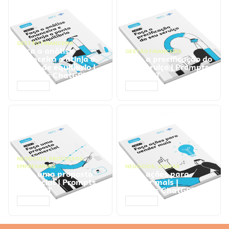
GESTÃO FINANCEIRA
Faça a análise
GESTÃO FINANCEIRA
financeira e atinja o
Faça a precificação do
ponto de equilíbrio |
seu serviço | Prompts
Prompts ChatGPT
ChatGPT
ACESSAR
ACESSAR
NEGÓCIOS
,
PROCESSOS
EMPRESARIAIS
NEGÓCIOS
,
VENDAS
Faça uma proposta
Faça ações para
comercial | Prompts
vender mais |
ChatGPT
Prompts ChatGPT
ACESSAR
ACESSAR