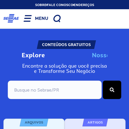
SOBRE
FALE CONOSCO
ENDEREÇOS
MENU
CONTEÚDOS GRATUITOS
Explore
N
o
s
s
o
s
A
I
n
Encontre a solução que você precisa
e Transforme Seu Negócio
ARQUIVOS
ARTIGOS