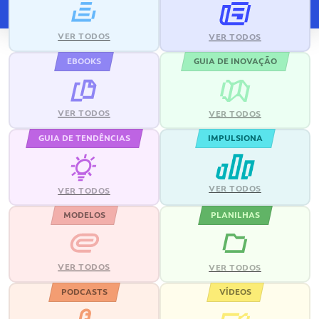
VER TODOS
VER TODOS
EBOOKS
GUIA DE INOVAÇÃO
VER TODOS
VER TODOS
GUIA DE TENDÊNCIAS
IMPULSIONA
VER TODOS
VER TODOS
MODELOS
PLANILHAS
VER TODOS
VER TODOS
PODCASTS
VÍDEOS