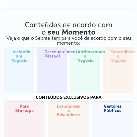
Conteúdos de acordo com
o
seu Momento
Veja o que o Sebrae tem para você de acordo com o seu
momento:
Iniciando
Desenvolvimento
Aprimorando
Expandindo
um
Pessoal
o
o
Negócio
Negócio
Negócio
CONTEÚDOS EXCLUSIVOS PARA
Para
Estudantes
Gestores
Startups
e
Públicos
Educadores