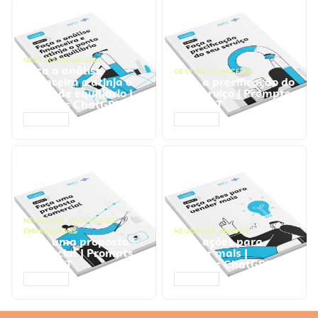
GESTÃO FINANCEIRA
Faça a análise
GESTÃO FINANCEIRA
financeira e atinja o
Faça a precificação do
ponto de equilíbrio |
seu serviço | Prompts
Prompts ChatGPT
ChatGPT
ACESSAR
ACESSAR
NEGÓCIOS
,
PROCESSOS
EMPRESARIAIS
NEGÓCIOS
,
VENDAS
Faça uma proposta
Faça ações para
comercial | Prompts
vender mais |
ChatGPT
Prompts ChatGPT
ACESSAR
ACESSAR