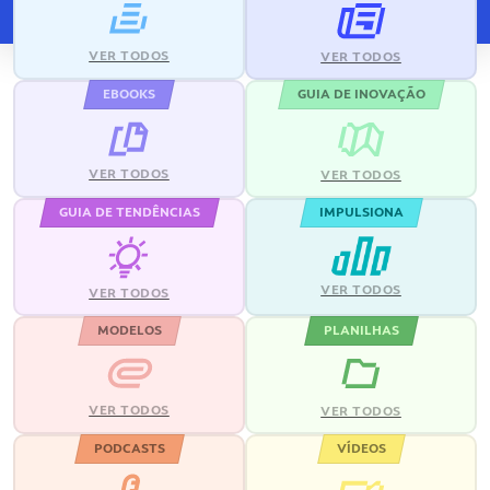
VER TODOS
VER TODOS
EBOOKS
GUIA DE INOVAÇÃO
VER TODOS
VER TODOS
GUIA DE TENDÊNCIAS
IMPULSIONA
VER TODOS
VER TODOS
MODELOS
PLANILHAS
VER TODOS
VER TODOS
PODCASTS
VÍDEOS