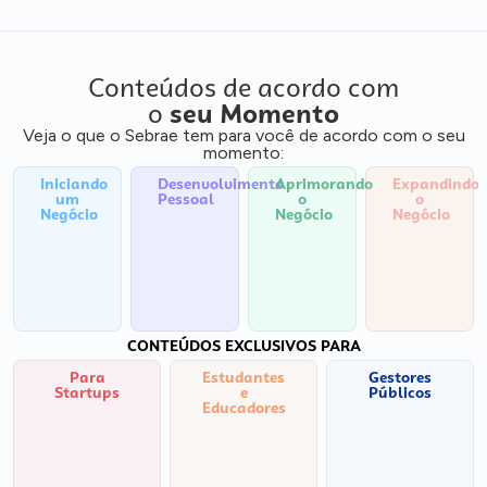
Conteúdos de acordo com
o
seu Momento
Veja o que o Sebrae tem para você de acordo com o seu
momento:
Iniciando
Desenvolvimento
Aprimorando
Expandindo
um
Pessoal
o
o
Negócio
Negócio
Negócio
CONTEÚDOS EXCLUSIVOS PARA
Para
Estudantes
Gestores
Startups
e
Públicos
Educadores