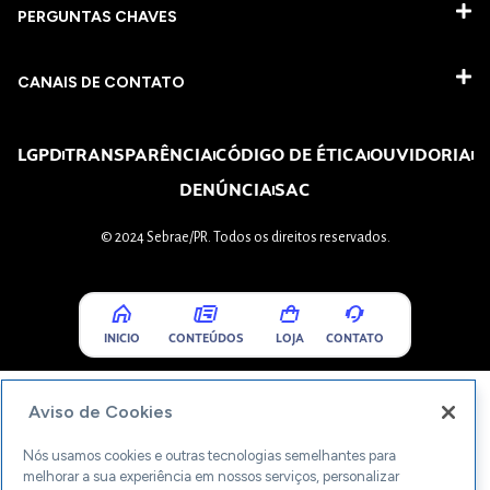
PERGUNTAS CHAVES​
CANAIS DE CONTATO
LGPD
TRANSPARÊNCIA
CÓDIGO DE ÉTICA
OUVIDORIA
DENÚNCIA
SAC
© 2024 Sebrae/PR. Todos os direitos reservados.
INICIO
CONTEÚDOS
LOJA
CONTATO
Aviso de Cookies
Nós usamos cookies e outras tecnologias semelhantes para
melhorar a sua experiência em nossos serviços, personalizar