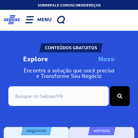
SOBRE
FALE CONOSCO
ENDEREÇOS
MENU
CONTEÚDOS GRATUITOS
Explore
N
o
s
s
o
s
I
n
f
o
Encontre a solução que você precisa
e Transforme Seu Negócio
ARQUIVOS
ARTIGOS