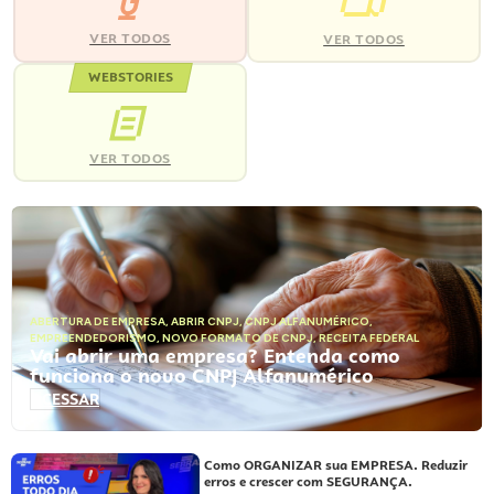
VER TODOS
VER TODOS
WEBSTORIES
VER TODOS
ABERTURA DE EMPRESA
,
ABRIR CNPJ
,
CNPJ ALFANUMÉRICO
,
EMPREENDEDORISMO
,
NOVO FORMATO DE CNPJ
,
RECEITA FEDERAL
Vai abrir uma empresa? Entenda como
funciona o novo CNPJ Alfanumérico
ACESSAR
Como ORGANIZAR sua EMPRESA. Reduzir
erros e crescer com SEGURANÇA.