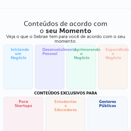
Conteúdos de acordo com
o
seu Momento
Veja o que o Sebrae tem para você de acordo com o seu
momento:
Iniciando
Desenvolvimento
Aprimorando
Expandindo
um
Pessoal
o
o
Negócio
Negócio
Negócio
CONTEÚDOS EXCLUSIVOS PARA
Para
Estudantes
Gestores
Startups
e
Públicos
Educadores