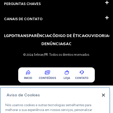
PERGUNTAS CHAVES​
CANAIS DE CONTATO
LGPD
TRANSPARÊNCIA
CÓDIGO DE ÉTICA
OUVIDORIA
DENÚNCIA
SAC
© 2024 Sebrae/PR. Todos os direitos reservados.
INICIO
CONTEÚDOS
LOJA
CONTATO
Aviso de Cookies
Nós usamos cookies e outras tecnologias semelhantes para
melhorar a sua experiência em nossos serviços, personalizar