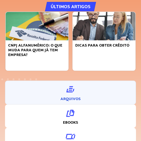
ÚLTIMOS ARTIGOS
FANUMÉRICO: O QUE
DICAS PARA OBTER CRÉDITO
FAÇA A DIFE
RA QUEM JÁ TEM
SUSTENTÁVE
A?
INOVADOR
ARQUIVOS
EBOOKS