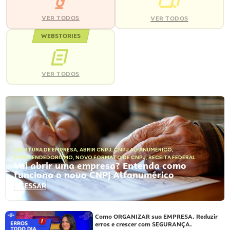
VER TODOS
VER TODOS
WEBSTORIES
VER TODOS
ABERTURA DE EMPRESA
,
ABRIR CNPJ
,
CNPJ ALFANUMÉRICO
,
EMPREENDEDORISMO
,
NOVO FORMATO DE CNPJ
,
RECEITA FEDERAL
Vai abrir uma empresa? Entenda como
funciona o novo CNPJ Alfanumérico
ACESSAR
Como ORGANIZAR sua EMPRESA. Reduzir
erros e crescer com SEGURANÇA.