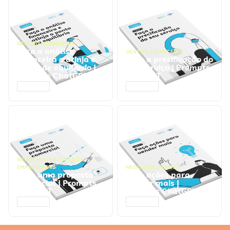
GESTÃO FINANCEIRA
Faça a análise
GESTÃO FINANCEIRA
financeira e atinja o
Faça a precificação do
ponto de equilíbrio |
seu serviço | Prompts
Prompts ChatGPT
ChatGPT
ACESSAR
ACESSAR
NEGÓCIOS
,
PROCESSOS
EMPRESARIAIS
NEGÓCIOS
,
VENDAS
Faça uma proposta
Faça ações para
comercial | Prompts
vender mais |
ChatGPT
Prompts ChatGPT
ACESSAR
ACESSAR