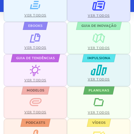
VER TODOS
VER TODOS
EBOOKS
GUIA DE INOVAÇÃO
VER TODOS
VER TODOS
GUIA DE TENDÊNCIAS
IMPULSIONA
VER TODOS
VER TODOS
MODELOS
PLANILHAS
VER TODOS
VER TODOS
PODCASTS
VÍDEOS