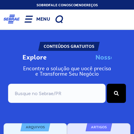
SOBRE
FALE CONOSCO
ENDEREÇOS
MENU
CONTEÚDOS GRATUITOS
Explore
N
o
s
s
o
s
I
n
f
o
Encontre a solução que você precisa
e Transforme Seu Negócio
ARQUIVOS
ARTIGOS