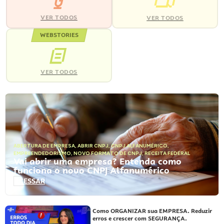
VER TODOS
VER TODOS
WEBSTORIES
VER TODOS
ABERTURA DE EMPRESA
,
ABRIR CNPJ
,
CNPJ ALFANUMÉRICO
,
EMPREENDEDORISMO
,
NOVO FORMATO DE CNPJ
,
RECEITA FEDERAL
Vai abrir uma empresa? Entenda como
funciona o novo CNPJ Alfanumérico
ACESSAR
Como ORGANIZAR sua EMPRESA. Reduzir
erros e crescer com SEGURANÇA.