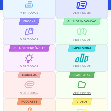
VER TODOS
VER TODOS
EBOOKS
GUIA DE INOVAÇÃO
VER TODOS
VER TODOS
GUIA DE TENDÊNCIAS
IMPULSIONA
VER TODOS
VER TODOS
MODELOS
PLANILHAS
VER TODOS
VER TODOS
PODCASTS
VÍDEOS