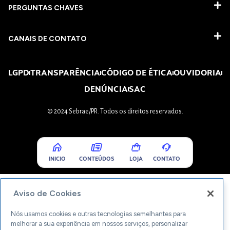
PERGUNTAS CHAVES​
CANAIS DE CONTATO
LGPD
TRANSPARÊNCIA
CÓDIGO DE ÉTICA
OUVIDORIA
DENÚNCIA
SAC
© 2024 Sebrae/PR. Todos os direitos reservados.
INICIO
CONTEÚDOS
LOJA
CONTATO
Aviso de Cookies
Nós usamos cookies e outras tecnologias semelhantes para
melhorar a sua experiência em nossos serviços, personalizar