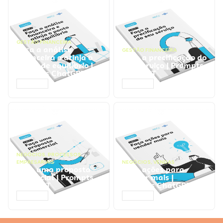
GESTÃO FINANCEIRA
Faça a análise
GESTÃO FINANCEIRA
financeira e atinja o
Faça a precificação do
ponto de equilíbrio |
seu serviço | Prompts
Prompts ChatGPT
ChatGPT
ACESSAR
ACESSAR
NEGÓCIOS
,
PROCESSOS
EMPRESARIAIS
NEGÓCIOS
,
VENDAS
Faça uma proposta
Faça ações para
comercial | Prompts
vender mais |
ChatGPT
Prompts ChatGPT
ACESSAR
ACESSAR