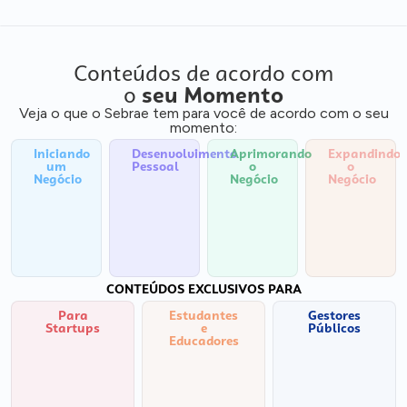
Conteúdos de acordo com
o
seu Momento
Veja o que o Sebrae tem para você de acordo com o seu
momento:
Iniciando
Desenvolvimento
Aprimorando
Expandindo
um
Pessoal
o
o
Negócio
Negócio
Negócio
CONTEÚDOS EXCLUSIVOS PARA
Para
Estudantes
Gestores
Startups
e
Públicos
Educadores