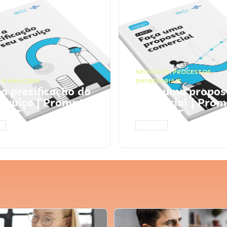
NEGÓCIOS
,
PROCESSOS
 FINANCEIRA
EMPRESARIAIS
 a precificação do
Faça uma propos
serviço | Prompts
comercial | Prom
tGPT
ChatGPT
AR
ACESSAR