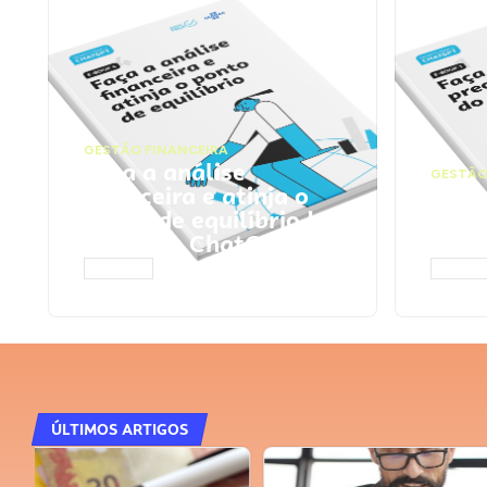
GESTÃO FINANCEIRA
Faça a análise
GESTÃO
financeira e atinja o
Faça
ponto de equilíbrio |
seu 
Prompts ChatGPT
Cha
ACESSAR
ACESS
ÚLTIMOS ARTIGOS