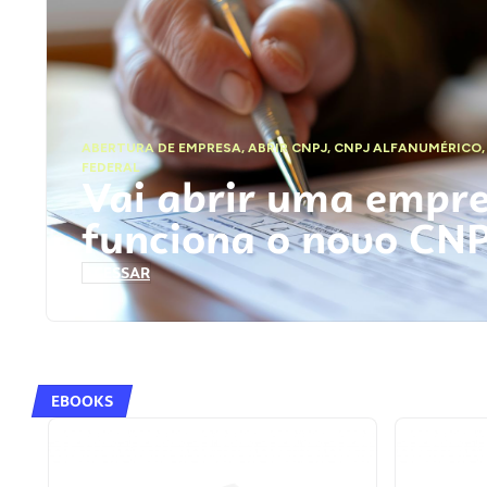
ABERTURA DE EMPRESA
,
ABRIR CNPJ
,
CNPJ ALFANUMÉRICO
FEDERAL
Vai abrir uma empr
funciona o novo CN
ACESSAR
EBOOKS