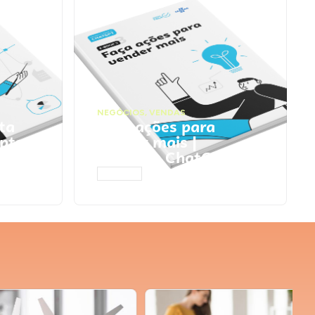
NEGÓCIOS
,
VENDAS
ta
Faça ações para
pts
vender mais |
Prompts ChatGPT
ACESSAR