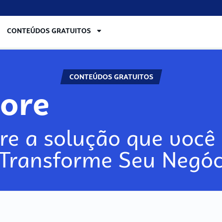
CONTEÚDOS GRATUITOS
CONTEÚDOS GRATUITOS
lore
re a solução que você 
 Transforme Seu Negóc