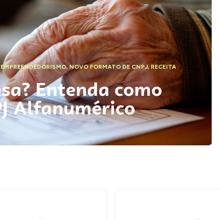
,
EMPREENDEDORISMO
,
NOVO FORMATO DE CNPJ
,
RECEITA
esa? Entenda como
PJ Alfanumérico