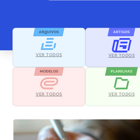
ARQUIVOS
ARTIGOS
VER TODOS
VER TODOS
MODELOS
PLANILHAS
VER TODOS
VER TODOS