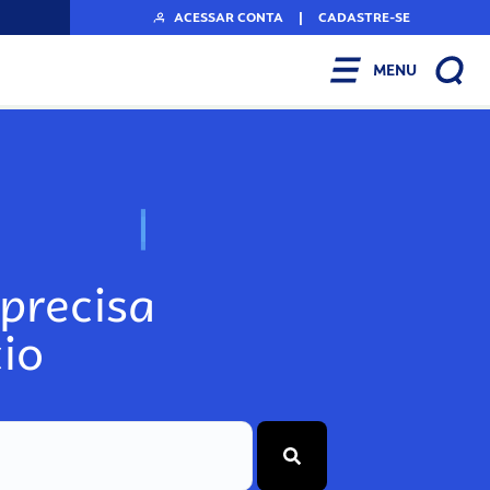
ACESSAR CONTA
|
CADASTRE-SE
MENU
N
o
s
s
o
s
A
r
precisa
io