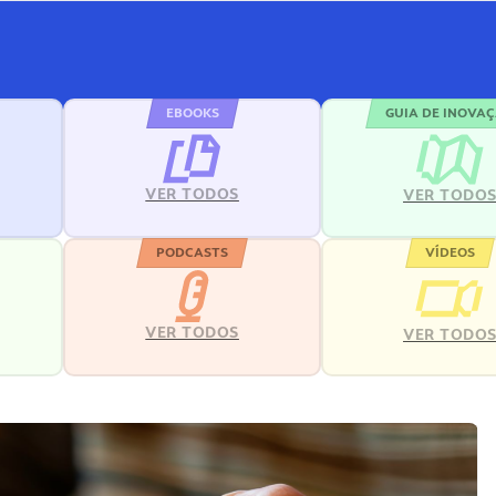
EBOOKS
GUIA DE INOVA
VER TODOS
VER TODO
PODCASTS
VÍDEOS
VER TODOS
VER TODO