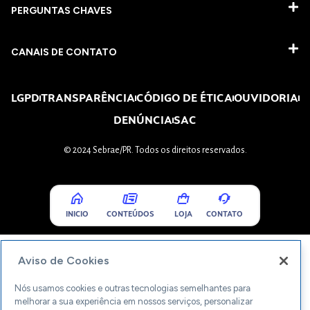
PERGUNTAS CHAVES​
CANAIS DE CONTATO
LGPD
TRANSPARÊNCIA
CÓDIGO DE ÉTICA
OUVIDORIA
DENÚNCIA
SAC
© 2024 Sebrae/PR. Todos os direitos reservados.
INICIO
CONTEÚDOS
LOJA
CONTATO
Aviso de Cookies
Nós usamos cookies e outras tecnologias semelhantes para
melhorar a sua experiência em nossos serviços, personalizar