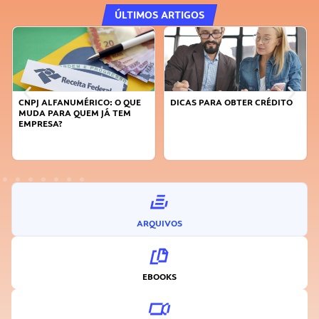
ÚLTIMOS ARTIGOS
 QUE
DICAS PARA OBTER CRÉDITO
FAÇA A DIFERENÇA: SEJA
EM
SUSTENTÁVEL, SEJA
INOVADOR
ARQUIVOS
EBOOKS