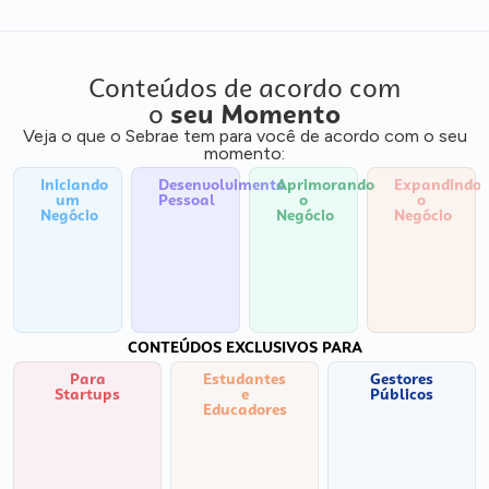
Conteúdos de acordo com
o
seu Momento
Veja o que o Sebrae tem para você de acordo com o seu
momento:
Iniciando
Desenvolvimento
Aprimorando
Expandindo
um
Pessoal
o
o
Negócio
Negócio
Negócio
CONTEÚDOS EXCLUSIVOS PARA
Para
Estudantes
Gestores
Startups
e
Públicos
Educadores