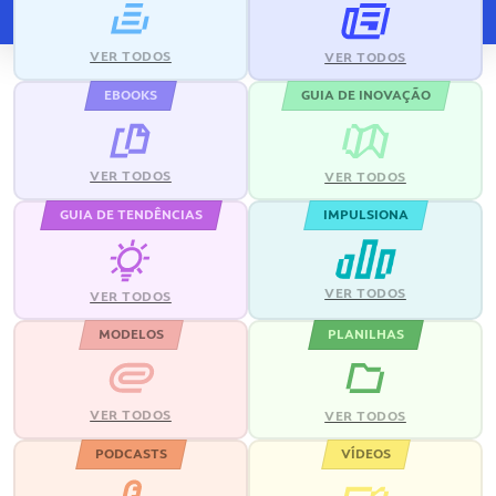
VER TODOS
VER TODOS
EBOOKS
GUIA DE INOVAÇÃO
VER TODOS
VER TODOS
GUIA DE TENDÊNCIAS
IMPULSIONA
VER TODOS
VER TODOS
MODELOS
PLANILHAS
VER TODOS
VER TODOS
PODCASTS
VÍDEOS