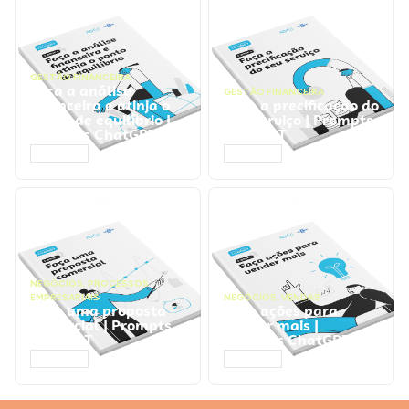
GESTÃO FINANCEIRA
Faça a análise
GESTÃO FINANCEIRA
financeira e atinja o
Faça a precificação do
ponto de equilíbrio |
seu serviço | Prompts
Prompts ChatGPT
ChatGPT
ACESSAR
ACESSAR
NEGÓCIOS
,
PROCESSOS
EMPRESARIAIS
NEGÓCIOS
,
VENDAS
Faça uma proposta
Faça ações para
comercial | Prompts
vender mais |
ChatGPT
Prompts ChatGPT
ACESSAR
ACESSAR