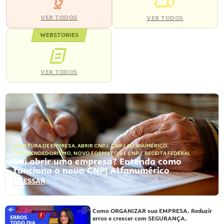
VER TODOS
VER TODOS
WEBSTORIES
VER TODOS
ABERTURA DE EMPRESA
,
ABRIR CNPJ
,
CNPJ ALFANUMÉRICO
,
EMPREENDEDORISMO
,
NOVO FORMATO DE CNPJ
,
RECEITA FEDERAL
Vai abrir uma empresa? Entenda como
funciona o novo CNPJ Alfanumérico
ACESSAR
Como ORGANIZAR sua EMPRESA. Reduzir
erros e crescer com SEGURANÇA.