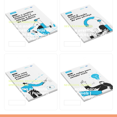
GESTÃO FINANCEIRA
Faça a análise
GESTÃO FINANCEIRA
financeira e atinja o
Faça a precificação do
ponto de equilíbrio |
seu serviço | Prompts
Prompts ChatGPT
ChatGPT
ACESSAR
ACESSAR
NEGÓCIOS
,
PROCESSOS
EMPRESARIAIS
NEGÓCIOS
,
VENDAS
Faça uma proposta
Faça ações para
comercial | Prompts
vender mais |
ChatGPT
Prompts ChatGPT
ACESSAR
ACESSAR