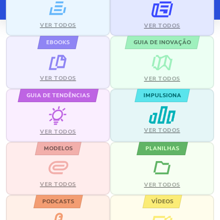
VER TODOS
VER TODOS
EBOOKS
GUIA DE INOVAÇÃO
VER TODOS
VER TODOS
GUIA DE TENDÊNCIAS
IMPULSIONA
VER TODOS
VER TODOS
MODELOS
PLANILHAS
VER TODOS
VER TODOS
PODCASTS
VÍDEOS