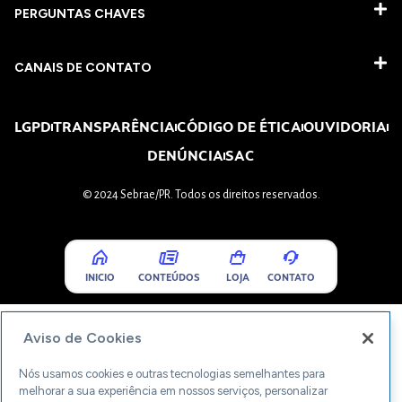
PERGUNTAS CHAVES​
CANAIS DE CONTATO
LGPD
TRANSPARÊNCIA
CÓDIGO DE ÉTICA
OUVIDORIA
DENÚNCIA
SAC
© 2024 Sebrae/PR. Todos os direitos reservados.
INICIO
CONTEÚDOS
LOJA
CONTATO
Aviso de Cookies
Nós usamos cookies e outras tecnologias semelhantes para
melhorar a sua experiência em nossos serviços, personalizar