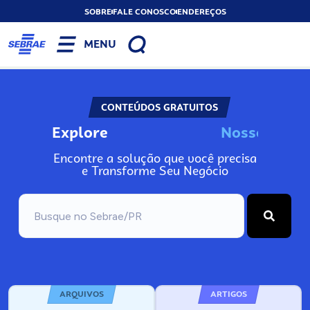
SOBRE
FALE CONOSCO
ENDEREÇOS
MENU
CONTEÚDOS GRATUITOS
Explore
o
s
s
o
s
I
n
N
N
Encontre a solução que você precisa
e Transforme Seu Negócio
ARQUIVOS
ARTIGOS