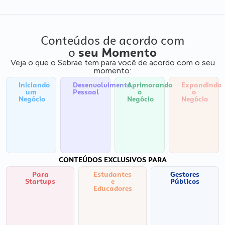
Conteúdos de acordo com
o
seu Momento
Veja o que o Sebrae tem para você de acordo com o seu
momento:
Iniciando
Desenvolvimento
Aprimorando
Expandindo
um
Pessoal
o
o
Negócio
Negócio
Negócio
CONTEÚDOS EXCLUSIVOS PARA
Para
Estudantes
Gestores
Startups
e
Públicos
Educadores