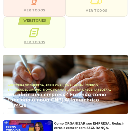
VER TODOS
VER TODOS
WEBSTORIES
VER TODOS
ABERTURA DE EMPRESA
,
ABRIR CNPJ
,
CNPJ ALFANUMÉRICO
,
EMPREENDEDORISMO
,
NOVO FORMATO DE CNPJ
,
RECEITA FEDERAL
Vai abrir uma empresa? Entenda como
funciona o novo CNPJ Alfanumérico
ACESSAR
Como ORGANIZAR sua EMPRESA. Reduzir
erros e crescer com SEGURANÇA.