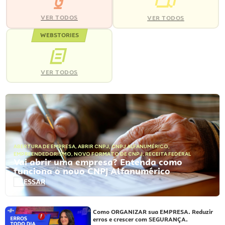
VER TODOS
VER TODOS
WEBSTORIES
VER TODOS
ABERTURA DE EMPRESA
,
ABRIR CNPJ
,
CNPJ ALFANUMÉRICO
,
EMPREENDEDORISMO
,
NOVO FORMATO DE CNPJ
,
RECEITA FEDERAL
Vai abrir uma empresa? Entenda como
funciona o novo CNPJ Alfanumérico
ACESSAR
Como ORGANIZAR sua EMPRESA. Reduzir
erros e crescer com SEGURANÇA.