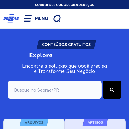
SOBRE
FALE CONOSCO
ENDEREÇOS
MENU
CONTEÚDOS GRATUITOS
Explore
N
o
s
s
o
s
A
Encontre a solução que você precisa
e Transforme Seu Negócio
ARQUIVOS
ARTIGOS