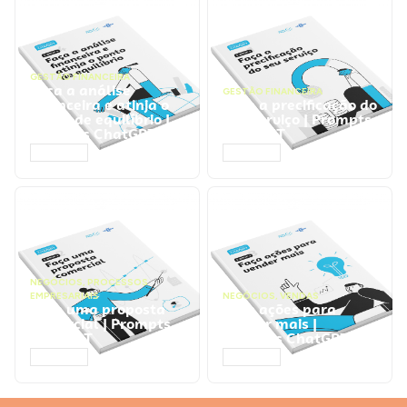
GESTÃO FINANCEIRA
Faça a análise
GESTÃO FINANCEIRA
financeira e atinja o
Faça a precificação do
ponto de equilíbrio |
seu serviço | Prompts
Prompts ChatGPT
ChatGPT
ACESSAR
ACESSAR
NEGÓCIOS
,
PROCESSOS
EMPRESARIAIS
NEGÓCIOS
,
VENDAS
Faça uma proposta
Faça ações para
comercial | Prompts
vender mais |
ChatGPT
Prompts ChatGPT
ACESSAR
ACESSAR