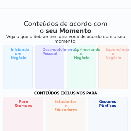
Conteúdos de acordo com
o
seu Momento
Veja o que o Sebrae tem para você de acordo com o seu
momento:
Iniciando
Desenvolvimento
Aprimorando
Expandindo
um
Pessoal
o
o
Negócio
Negócio
Negócio
CONTEÚDOS EXCLUSIVOS PARA
Para
Estudantes
Gestores
Startups
e
Públicos
Educadores