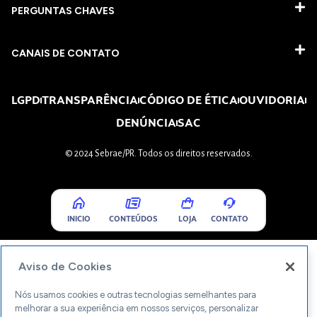
PERGUNTAS CHAVES​
CANAIS DE CONTATO
LGPD
TRANSPARÊNCIA
CÓDIGO DE ÉTICA
OUVIDORIA
DENÚNCIA
SAC
© 2024 Sebrae/PR. Todos os direitos reservados.
INICIO
CONTEÚDOS
LOJA
CONTATO
Aviso de Cookies
Nós usamos cookies e outras tecnologias semelhantes para
melhorar a sua experiência em nossos serviços, personalizar