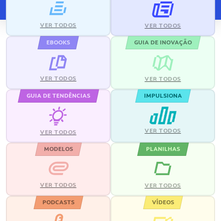
VER TODOS
VER TODOS
EBOOKS
GUIA DE INOVAÇÃO
VER TODOS
VER TODOS
GUIA DE TENDÊNCIAS
IMPULSIONA
VER TODOS
VER TODOS
MODELOS
PLANILHAS
VER TODOS
VER TODOS
PODCASTS
VÍDEOS