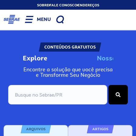
SOBRE
FALE CONOSCO
ENDEREÇOS
MENU
CONTEÚDOS GRATUITOS
Explore
N
o
s
s
o
s
I
n
f
o
Encontre a solução que você precisa
e Transforme Seu Negócio
ARQUIVOS
ARTIGOS