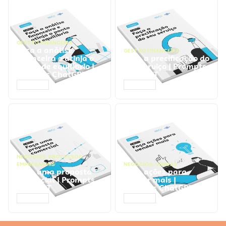
GESTÃO FINANCEIRA
Faça a análise
GESTÃO FINANCEIRA
financeira e atinja o
Faça a precificação do
ponto de equilíbrio |
seu serviço | Prompts
Prompts ChatGPT
ChatGPT
ACESSAR
ACESSAR
NEGÓCIOS
,
PROCESSOS
EMPRESARIAIS
NEGÓCIOS
,
VENDAS
Faça uma proposta
Faça ações para
comercial | Prompts
vender mais |
ChatGPT
Prompts ChatGPT
ACESSAR
ACESSAR