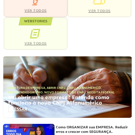
VER TODOS
VER TODOS
WEBSTORIES
VER TODOS
ABERTURA DE EMPRESA
,
ABRIR CNPJ
,
CNPJ ALFANUMÉRICO
,
EMPREENDEDORISMO
,
NOVO FORMATO DE CNPJ
,
RECEITA FEDERAL
Vai abrir uma empresa? Entenda como
funciona o novo CNPJ Alfanumérico
ACESSAR
Como ORGANIZAR sua EMPRESA. Reduzir
erros e crescer com SEGURANÇA.