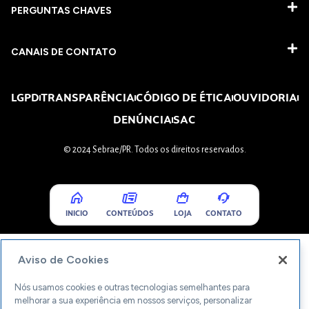
PERGUNTAS CHAVES​
CANAIS DE CONTATO
LGPD
TRANSPARÊNCIA
CÓDIGO DE ÉTICA
OUVIDORIA
DENÚNCIA
SAC
© 2024 Sebrae/PR. Todos os direitos reservados.
INICIO
CONTEÚDOS
LOJA
CONTATO
Aviso de Cookies
Nós usamos cookies e outras tecnologias semelhantes para
melhorar a sua experiência em nossos serviços, personalizar