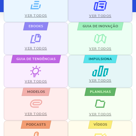
VER TODOS
VER TODOS
EBOOKS
GUIA DE INOVAÇÃO
VER TODOS
VER TODOS
GUIA DE TENDÊNCIAS
IMPULSIONA
VER TODOS
VER TODOS
MODELOS
PLANILHAS
VER TODOS
VER TODOS
PODCASTS
VÍDEOS