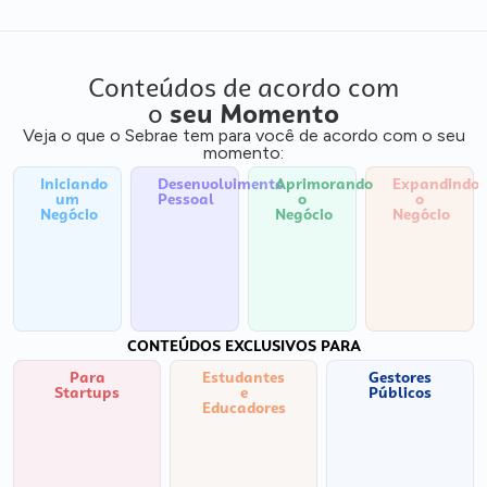
Conteúdos de acordo com
o
seu Momento
Veja o que o Sebrae tem para você de acordo com o seu
momento:
Iniciando
Desenvolvimento
Aprimorando
Expandindo
um
Pessoal
o
o
Negócio
Negócio
Negócio
CONTEÚDOS EXCLUSIVOS PARA
Para
Estudantes
Gestores
Startups
e
Públicos
Educadores