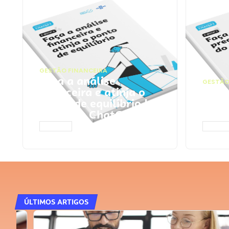
GESTÃO FINANCEIRA
Faça a análise
GESTÃO
financeira e atinja o
Faça
ponto de equilíbrio |
seu 
Prompts ChatGPT
Cha
ACESSAR
ACESS
ÚLTIMOS ARTIGOS