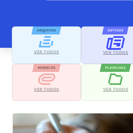
ARQUIVOS
ARTIGOS
VER TODOS
VER TODOS
MODELOS
PLANILHAS
VER TODOS
VER TODOS