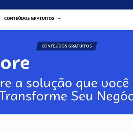
CONTEÚDOS GRATUITOS
CONTEÚDOS GRATUITOS
lore
re a solução que você 
 Transforme Seu Negóc