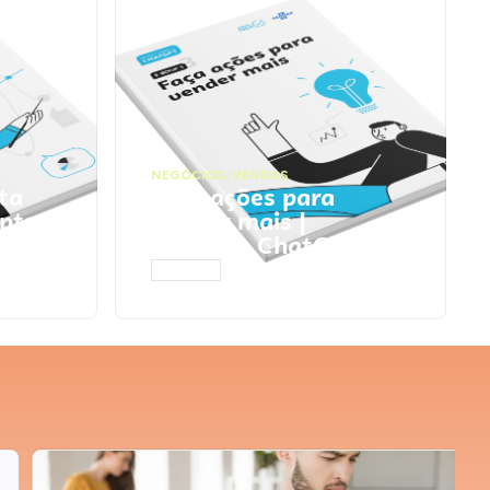
NEGÓCIOS
,
VENDAS
ta
Faça ações para
pts
vender mais |
Prompts ChatGPT
ACESSAR