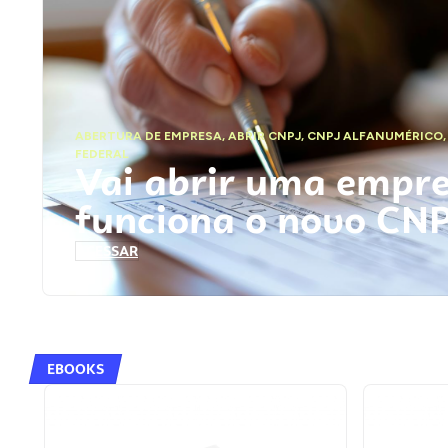
ABERTURA DE EMPRESA
,
ABRIR CNPJ
,
CNPJ ALFANUMÉRICO
FEDERAL
Vai abrir uma empr
funciona o novo CN
ACESSAR
EBOOKS