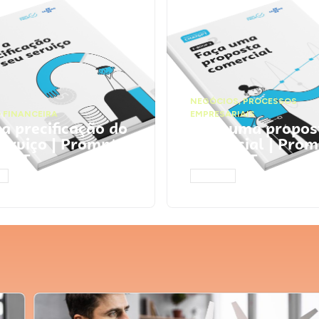
NEGÓCIOS
,
PROCESSOS
 FINANCEIRA
EMPRESARIAIS
 a precificação do
Faça uma propos
serviço | Prompts
comercial | Prom
tGPT
ChatGPT
AR
ACESSAR