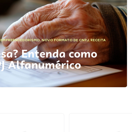
,
EMPREENDEDORISMO
,
NOVO FORMATO DE CNPJ
,
RECEITA
esa? Entenda como
PJ Alfanumérico