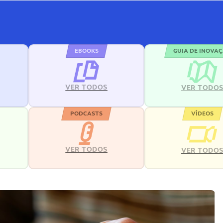
EBOOKS
GUIA DE INOVA
VER TODOS
VER TODO
PODCASTS
VÍDEOS
VER TODOS
VER TODO