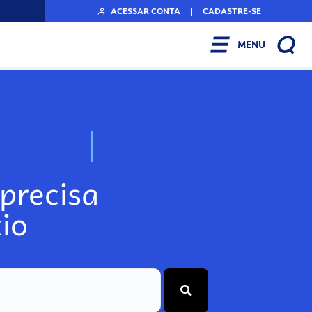
ACESSAR CONTA
|
CADASTRE-SE
MENU
N
o
s
s
o
s
A
r
precisa
io