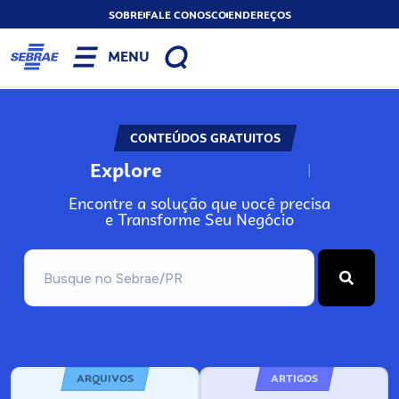
SOBRE
FALE CONOSCO
ENDEREÇOS
MENU
CONTEÚDOS GRATUITOS
Explore
N
o
s
s
o
s
A
Encontre a solução que você precisa
e Transforme Seu Negócio
ARQUIVOS
ARTIGOS