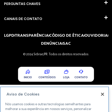
PERGUNTAS CHAVES​
CANAIS DE CONTATO
LGPD
TRANSPARÊNCIA
CÓDIGO DE ÉTICA
OUVIDORIA
DENÚNCIA
SAC
© 2024 Sebrae/PR. Todos os direitos reservados.
INICIO
CONTEÚDOS
LOJA
CONTATO
Aviso de Cookies
Nós usamos cookies e outras tecnologias semelhantes para
melhorar a sua experiência em nossos serviços, personalizar