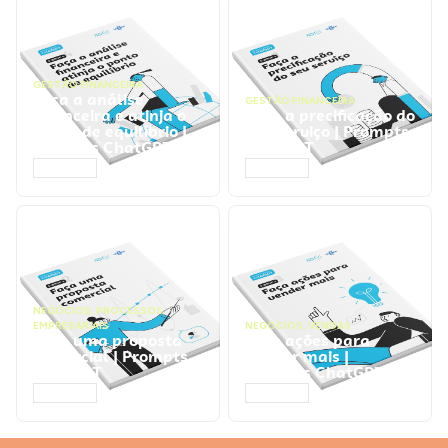
GESTÃO FINANCEIRA
Faça a análise
GESTÃO FINANCEIRA
financeira e atinja o
Faça a precificação do
ponto de equilíbrio |
seu serviço | Prompts
Prompts ChatGPT
ChatGPT
ACESSAR
ACESSAR
NEGÓCIOS
,
PROCESSOS
EMPRESARIAIS
NEGÓCIOS
,
VENDAS
Faça uma proposta
Faça ações para
comercial | Prompts
vender mais |
ChatGPT
Prompts ChatGPT
ACESSAR
ACESSAR