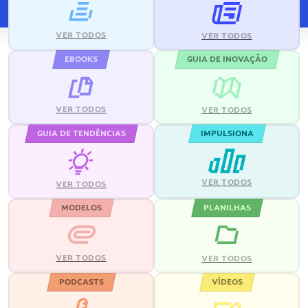
VER TODOS
VER TODOS
EBOOKS
GUIA DE INOVAÇÃO
VER TODOS
VER TODOS
GUIA DE TENDÊNCIAS
IMPULSIONA
VER TODOS
VER TODOS
MODELOS
PLANILHAS
VER TODOS
VER TODOS
PODCASTS
VÍDEOS