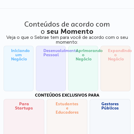
Conteúdos de acordo com
o
seu Momento
Veja o que o Sebrae tem para você de acordo com o seu
momento:
Iniciando
Desenvolvimento
Aprimorando
Expandindo
um
Pessoal
o
o
Negócio
Negócio
Negócio
CONTEÚDOS EXCLUSIVOS PARA
Para
Estudantes
Gestores
Startups
e
Públicos
Educadores