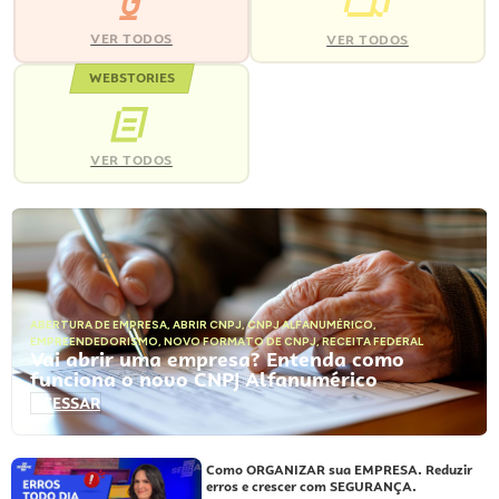
VER TODOS
VER TODOS
WEBSTORIES
VER TODOS
ABERTURA DE EMPRESA
,
ABRIR CNPJ
,
CNPJ ALFANUMÉRICO
,
EMPREENDEDORISMO
,
NOVO FORMATO DE CNPJ
,
RECEITA FEDERAL
Vai abrir uma empresa? Entenda como
funciona o novo CNPJ Alfanumérico
ACESSAR
Como ORGANIZAR sua EMPRESA. Reduzir
erros e crescer com SEGURANÇA.