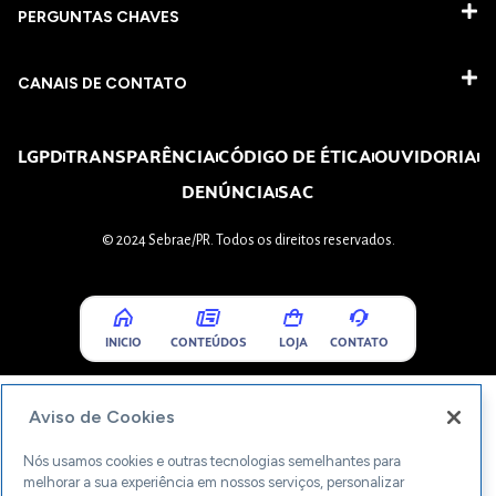
PERGUNTAS CHAVES​
CANAIS DE CONTATO
LGPD
TRANSPARÊNCIA
CÓDIGO DE ÉTICA
OUVIDORIA
DENÚNCIA
SAC
© 2024 Sebrae/PR. Todos os direitos reservados.
INICIO
CONTEÚDOS
LOJA
CONTATO
Aviso de Cookies
Nós usamos cookies e outras tecnologias semelhantes para
melhorar a sua experiência em nossos serviços, personalizar