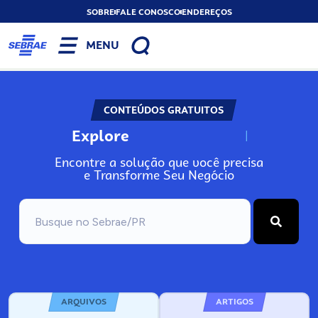
SOBRE
FALE CONOSCO
ENDEREÇOS
MENU
CONTEÚDOS GRATUITOS
Explore
N
o
s
s
o
s
A
Encontre a solução que você precisa
e Transforme Seu Negócio
ARQUIVOS
ARTIGOS