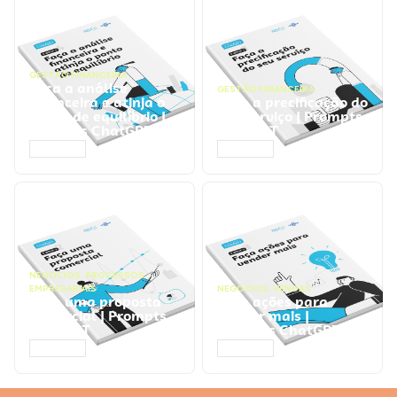
GESTÃO FINANCEIRA
Faça a análise
GESTÃO FINANCEIRA
financeira e atinja o
Faça a precificação do
ponto de equilíbrio |
seu serviço | Prompts
Prompts ChatGPT
ChatGPT
ACESSAR
ACESSAR
NEGÓCIOS
,
PROCESSOS
EMPRESARIAIS
NEGÓCIOS
,
VENDAS
Faça uma proposta
Faça ações para
comercial | Prompts
vender mais |
ChatGPT
Prompts ChatGPT
ACESSAR
ACESSAR