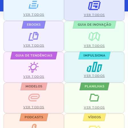
VER TODOS
VER TODOS
EBOOKS
GUIA DE INOVAÇÃO
VER TODOS
VER TODOS
GUIA DE TENDÊNCIAS
IMPULSIONA
VER TODOS
VER TODOS
MODELOS
PLANILHAS
VER TODOS
VER TODOS
PODCASTS
VÍDEOS