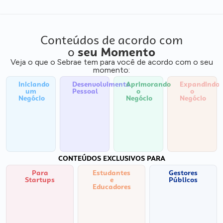
Conteúdos de acordo com
o
seu Momento
Veja o que o Sebrae tem para você de acordo com o seu
momento:
Iniciando
Desenvolvimento
Aprimorando
Expandindo
um
Pessoal
o
o
Negócio
Negócio
Negócio
CONTEÚDOS EXCLUSIVOS PARA
Para
Estudantes
Gestores
Startups
e
Públicos
Educadores