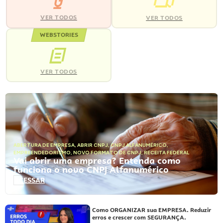
VER TODOS
VER TODOS
WEBSTORIES
VER TODOS
ABERTURA DE EMPRESA
,
ABRIR CNPJ
,
CNPJ ALFANUMÉRICO
,
EMPREENDEDORISMO
,
NOVO FORMATO DE CNPJ
,
RECEITA FEDERAL
Vai abrir uma empresa? Entenda como
funciona o novo CNPJ Alfanumérico
ACESSAR
Como ORGANIZAR sua EMPRESA. Reduzir
erros e crescer com SEGURANÇA.