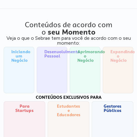
Conteúdos de acordo com
o
seu Momento
Veja o que o Sebrae tem para você de acordo com o seu
momento:
Iniciando
Desenvolvimento
Aprimorando
Expandindo
um
Pessoal
o
o
Negócio
Negócio
Negócio
CONTEÚDOS EXCLUSIVOS PARA
Para
Estudantes
Gestores
Startups
e
Públicos
Educadores