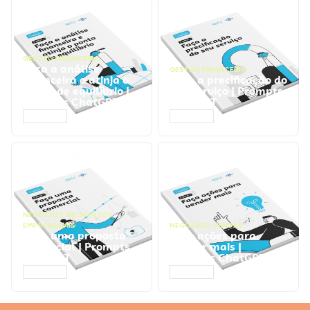
GESTÃO FINANCEIRA
Faça a análise
GESTÃO FINANCEIRA
financeira e atinja o
Faça a precificação do
ponto de equilíbrio |
seu serviço | Prompts
Prompts ChatGPT
ChatGPT
ACESSAR
ACESSAR
NEGÓCIOS
,
PROCESSOS
EMPRESARIAIS
NEGÓCIOS
,
VENDAS
Faça uma proposta
Faça ações para
comercial | Prompts
vender mais |
ChatGPT
Prompts ChatGPT
ACESSAR
ACESSAR