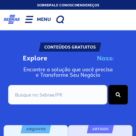
SOBRE
FALE CONOSCO
ENDEREÇOS
MENU
CONTEÚDOS GRATUITOS
Explore
N
o
s
s
o
s
I
n
f
o
Encontre a solução que você precisa
e Transforme Seu Negócio
ARQUIVOS
ARTIGOS