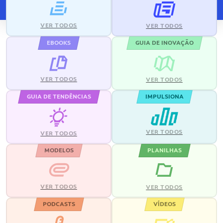
VER TODOS
VER TODOS
EBOOKS
GUIA DE INOVAÇÃO
VER TODOS
VER TODOS
GUIA DE TENDÊNCIAS
IMPULSIONA
VER TODOS
VER TODOS
MODELOS
PLANILHAS
VER TODOS
VER TODOS
PODCASTS
VÍDEOS