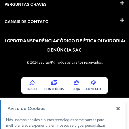
PERGUNTAS CHAVES​
CANAIS DE CONTATO
LGPD
TRANSPARÊNCIA
CÓDIGO DE ÉTICA
OUVIDORIA
DENÚNCIA
SAC
© 2024 Sebrae/PR. Todos os direitos reservados.
INICIO
CONTEÚDOS
LOJA
CONTATO
Aviso de Cookies
Nós usamos cookies e outras tecnologias semelhantes para
melhorar a sua experiência em nossos serviços, personalizar