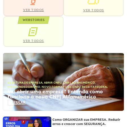
VER TODOS
VER TODOS
WEBSTORIES
VER TODOS
ABERTURA DE EMPRESA
,
ABRIR CNPJ
,
CNPJ ALFANUMÉRICO
,
EMPREENDEDORISMO
,
NOVO FORMATO DE CNPJ
,
RECEITA FEDERAL
Vai abrir uma empresa? Entenda como
funciona o novo CNPJ Alfanumérico
ACESSAR
Como ORGANIZAR sua EMPRESA. Reduzir
erros e crescer com SEGURANÇA.