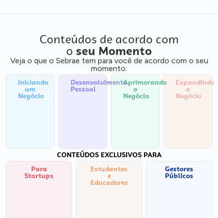
Conteúdos de acordo com
o
seu Momento
Veja o que o Sebrae tem para você de acordo com o seu
momento:
Iniciando
Desenvolvimento
Aprimorando
Expandindo
um
Pessoal
o
o
Negócio
Negócio
Negócio
CONTEÚDOS EXCLUSIVOS PARA
Para
Estudantes
Gestores
Startups
e
Públicos
Educadores