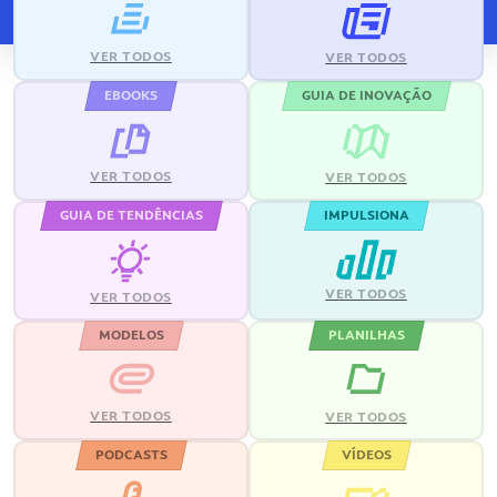
VER TODOS
VER TODOS
EBOOKS
GUIA DE INOVAÇÃO
VER TODOS
VER TODOS
GUIA DE TENDÊNCIAS
IMPULSIONA
VER TODOS
VER TODOS
MODELOS
PLANILHAS
VER TODOS
VER TODOS
PODCASTS
VÍDEOS