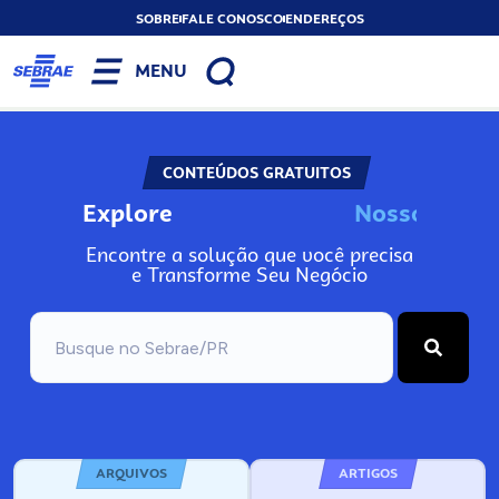
SOBRE
FALE CONOSCO
ENDEREÇOS
MENU
CONTEÚDOS GRATUITOS
Explore
N
o
s
s
a
s
F
e
r
r
Encontre a solução que você precisa
e Transforme Seu Negócio
ARQUIVOS
ARTIGOS