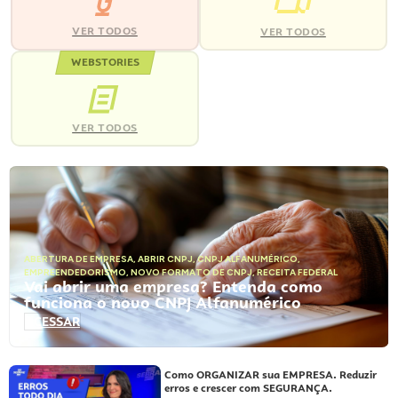
VER TODOS
VER TODOS
WEBSTORIES
VER TODOS
ABERTURA DE EMPRESA
,
ABRIR CNPJ
,
CNPJ ALFANUMÉRICO
,
EMPREENDEDORISMO
,
NOVO FORMATO DE CNPJ
,
RECEITA FEDERAL
Vai abrir uma empresa? Entenda como
funciona o novo CNPJ Alfanumérico
ACESSAR
Como ORGANIZAR sua EMPRESA. Reduzir
erros e crescer com SEGURANÇA.