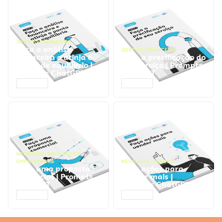
GESTÃO FINANCEIRA
Faça a análise
GESTÃO FINANCEIRA
financeira e atinja o
Faça a precificação do
ponto de equilíbrio |
seu serviço | Prompts
Prompts ChatGPT
ChatGPT
ACESSAR
ACESSAR
NEGÓCIOS
,
PROCESSOS
EMPRESARIAIS
NEGÓCIOS
,
VENDAS
Faça uma proposta
Faça ações para
comercial | Prompts
vender mais |
ChatGPT
Prompts ChatGPT
ACESSAR
ACESSAR