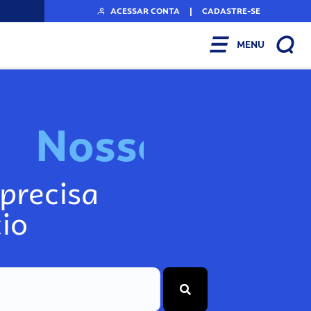
ACESSAR CONTA
|
CADASTRE-SE
MENU
N
o
s
s
o
s
A
r
precisa
io