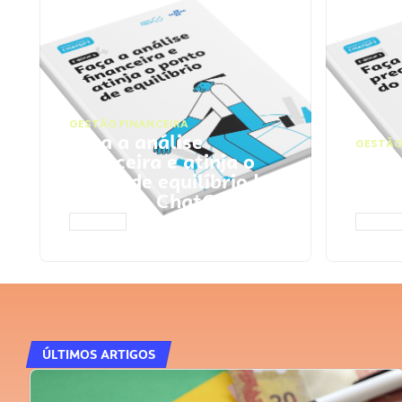
GESTÃO FINANCEIRA
Faça a análise
GESTÃO
financeira e atinja o
Faça
ponto de equilíbrio |
seu 
Prompts ChatGPT
Cha
ACESSAR
ACESS
ÚLTIMOS ARTIGOS