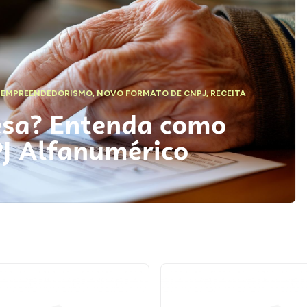
,
EMPREENDEDORISMO
,
NOVO FORMATO DE CNPJ
,
RECEITA
esa? Entenda como
PJ Alfanumérico