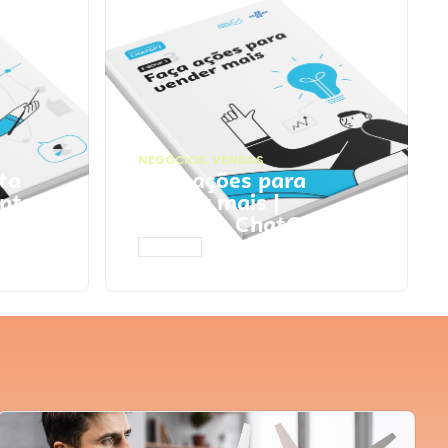
NEGÓCIOS
,
VENDAS
ta
Faça ações para
pts
vender mais |
Prompts ChatGPT
ACESSAR