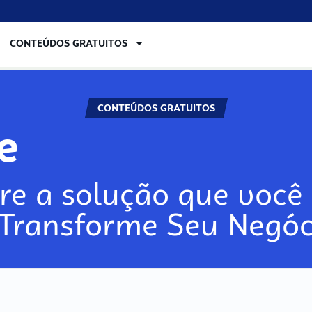
CONTEÚDOS GRATUITOS
CONTEÚDOS GRATUITOS
lore
re a solução que você 
 Transforme Seu Negóc