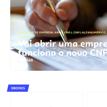
ABERTURA DE EMPRESA
,
ABRIR CNPJ
,
CNPJ ALFANUMÉRICO
FEDERAL
Vai abrir uma empr
funciona o novo CN
ACESSAR
EBOOKS