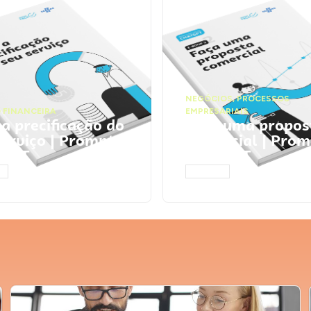
NEGÓCIOS
,
PROCESSOS
 FINANCEIRA
EMPRESARIAIS
 a precificação do
Faça uma propos
serviço | Prompts
comercial | Prom
tGPT
ChatGPT
AR
ACESSAR