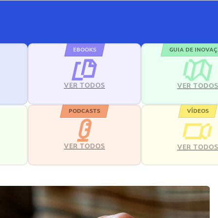
EBOOKS
GUIA DE INOVA
VER TODOS
VER TODO
PODCASTS
VÍDEOS
VER TODOS
VER TODO