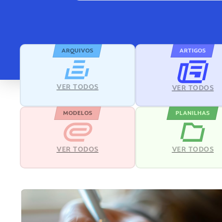
ARQUIVOS
ARTIGOS
VER TODOS
VER TODOS
MODELOS
PLANILHAS
VER TODOS
VER TODOS