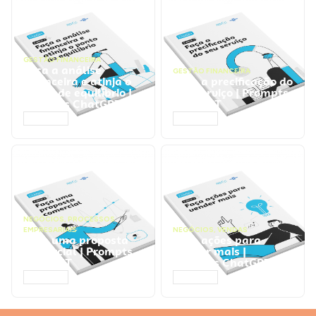
GESTÃO FINANCEIRA
Faça a análise
GESTÃO FINANCEIRA
financeira e atinja o
Faça a precificação do
ponto de equilíbrio |
seu serviço | Prompts
Prompts ChatGPT
ChatGPT
ACESSAR
ACESSAR
NEGÓCIOS
,
PROCESSOS
EMPRESARIAIS
NEGÓCIOS
,
VENDAS
Faça uma proposta
Faça ações para
comercial | Prompts
vender mais |
ChatGPT
Prompts ChatGPT
ACESSAR
ACESSAR