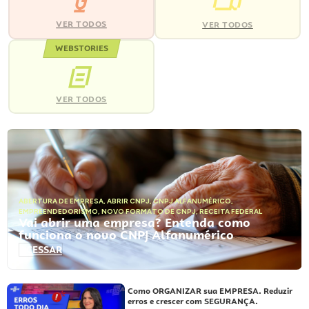
VER TODOS
VER TODOS
WEBSTORIES
VER TODOS
ABERTURA DE EMPRESA
,
ABRIR CNPJ
,
CNPJ ALFANUMÉRICO
,
EMPREENDEDORISMO
,
NOVO FORMATO DE CNPJ
,
RECEITA FEDERAL
Vai abrir uma empresa? Entenda como
funciona o novo CNPJ Alfanumérico
ACESSAR
Como ORGANIZAR sua EMPRESA. Reduzir
erros e crescer com SEGURANÇA.