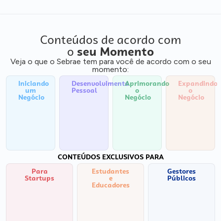
Conteúdos de acordo com
o
seu Momento
Veja o que o Sebrae tem para você de acordo com o seu
momento:
Iniciando
Desenvolvimento
Aprimorando
Expandindo
um
Pessoal
o
o
Negócio
Negócio
Negócio
CONTEÚDOS EXCLUSIVOS PARA
Para
Estudantes
Gestores
Startups
e
Públicos
Educadores