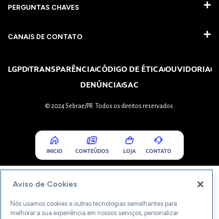
PERGUNTAS CHAVES​
CANAIS DE CONTATO
LGPD
TRANSPARÊNCIA
CÓDIGO DE ÉTICA
OUVIDORIA
DENÚNCIA
SAC
© 2024 Sebrae/PR. Todos os direitos reservados.
INICIO
CONTEÚDOS
LOJA
CONTATO
Aviso de Cookies
Nós usamos cookies e outras tecnologias semelhantes para
melhorar a sua experiência em nossos serviços, personalizar