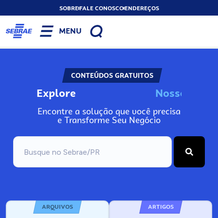
SOBRE
FALE CONOSCO
ENDEREÇOS
MENU
CONTEÚDOS GRATUITOS
Explore
N
o
s
s
o
s
I
n
f
o
Encontre a solução que você precisa
e Transforme Seu Negócio
ARQUIVOS
ARTIGOS