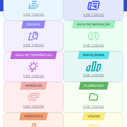
VER TODOS
VER TODOS
EBOOKS
GUIA DE INOVAÇÃO
VER TODOS
VER TODOS
GUIA DE TENDÊNCIAS
IMPULSIONA
VER TODOS
VER TODOS
MODELOS
PLANILHAS
VER TODOS
VER TODOS
PODCASTS
VÍDEOS