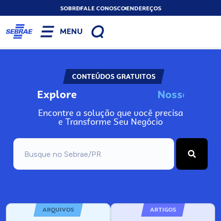
SOBRE
FALE CONOSCO
ENDEREÇOS
MENU
CONTEÚDOS GRATUITOS
Explore
N
o
s
s
o
s
I
n
f
o
Encontre a solução que você precisa
e Transforme Seu Negócio
ARQUIVOS
ARTIGOS