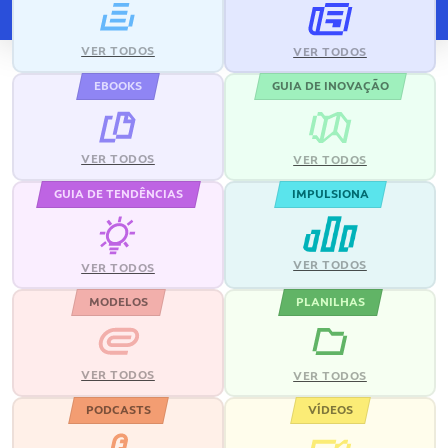
VER TODOS
VER TODOS
EBOOKS
GUIA DE INOVAÇÃO
VER TODOS
VER TODOS
GUIA DE TENDÊNCIAS
IMPULSIONA
VER TODOS
VER TODOS
MODELOS
PLANILHAS
VER TODOS
VER TODOS
PODCASTS
VÍDEOS