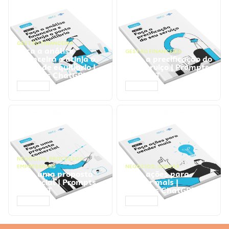
GESTÃO FINANCEIRA
Faça a análise
GESTÃO FINANCEIRA
financeira e atinja o
Faça a precificação do
ponto de equilíbrio |
seu serviço | Prompts
Prompts ChatGPT
ChatGPT
ACESSAR
ACESSAR
NEGÓCIOS
,
PROCESSOS
EMPRESARIAIS
NEGÓCIOS
,
VENDAS
Faça uma proposta
Faça ações para
comercial | Prompts
vender mais |
ChatGPT
Prompts ChatGPT
ACESSAR
ACESSAR