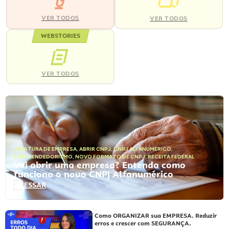
VER TODOS
VER TODOS
WEBSTORIES
VER TODOS
ABERTURA DE EMPRESA
,
ABRIR CNPJ
,
CNPJ ALFANUMÉRICO
,
EMPREENDEDORISMO
,
NOVO FORMATO DE CNPJ
,
RECEITA FEDERAL
Vai abrir uma empresa? Entenda como
funciona o novo CNPJ Alfanumérico
ACESSAR
Como ORGANIZAR sua EMPRESA. Reduzir
erros e crescer com SEGURANÇA.