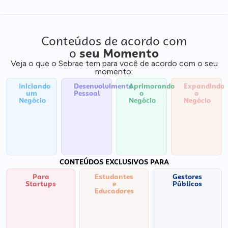
Conteúdos de acordo com
o
seu Momento
Veja o que o Sebrae tem para você de acordo com o seu
momento:
Iniciando
Desenvolvimento
Aprimorando
Expandindo
um
Pessoal
o
o
Negócio
Negócio
Negócio
CONTEÚDOS EXCLUSIVOS PARA
Para
Estudantes
Gestores
Startups
e
Públicos
Educadores