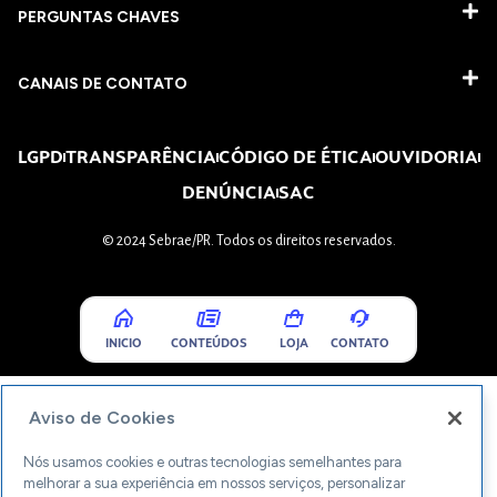
PERGUNTAS CHAVES​
CANAIS DE CONTATO
LGPD
TRANSPARÊNCIA
CÓDIGO DE ÉTICA
OUVIDORIA
DENÚNCIA
SAC
© 2024 Sebrae/PR. Todos os direitos reservados.
INICIO
CONTEÚDOS
LOJA
CONTATO
Aviso de Cookies
Nós usamos cookies e outras tecnologias semelhantes para
melhorar a sua experiência em nossos serviços, personalizar