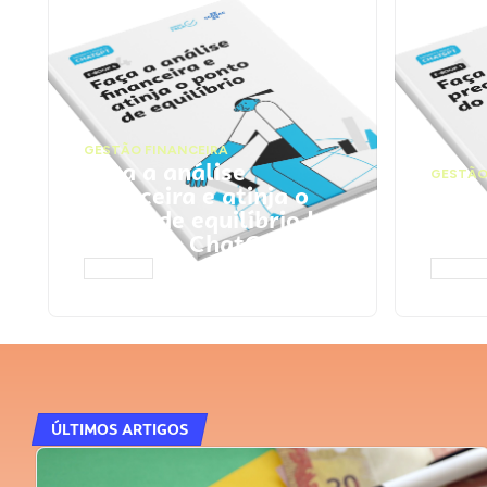
GESTÃO FINANCEIRA
Faça a análise
GESTÃO
financeira e atinja o
Faça
ponto de equilíbrio |
seu 
Prompts ChatGPT
Cha
ACESSAR
ACESS
ÚLTIMOS ARTIGOS