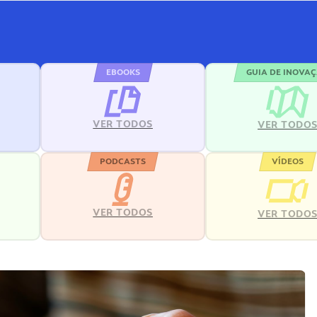
EBOOKS
GUIA DE INOVA
VER TODOS
VER TODO
PODCASTS
VÍDEOS
VER TODOS
VER TODO