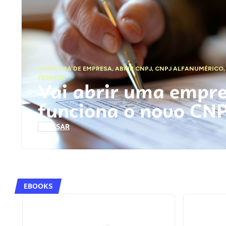
ABERTURA DE EMPRESA
,
ABRIR CNPJ
,
CNPJ ALFANUMÉRICO
FEDERAL
Vai abrir uma empr
funciona o novo CN
ACESSAR
EBOOKS