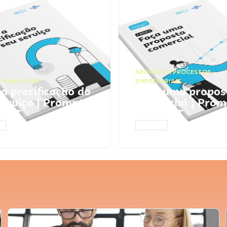
NEGÓCIOS
,
PROCESSOS
 FINANCEIRA
EMPRESARIAIS
 a precificação do
Faça uma propos
serviço | Prompts
comercial | Prom
tGPT
ChatGPT
AR
ACESSAR