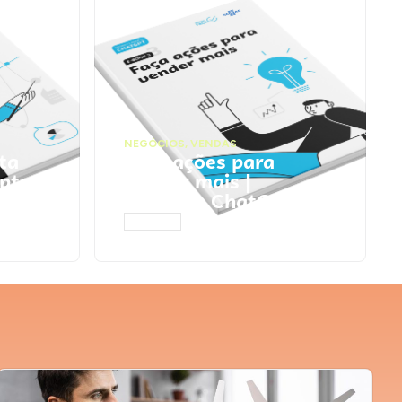
NEGÓCIOS
,
VENDAS
ta
Faça ações para
pts
vender mais |
Prompts ChatGPT
ACESSAR