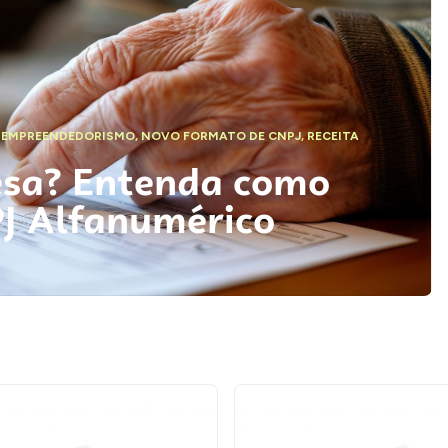
,
EMPREENDEDORISMO
,
NOVO FORMATO DE CNPJ
,
RECEITA
esa? Entenda como
PJ Alfanumérico