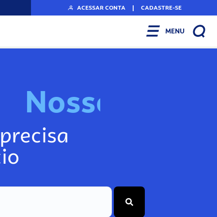
ACESSAR CONTA
|
CADASTRE-SE
MENU
N
o
s
s
o
s
I
n
f
o
g
precisa
io