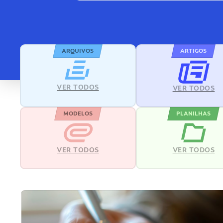
ARQUIVOS
ARTIGOS
VER TODOS
VER TODOS
MODELOS
PLANILHAS
VER TODOS
VER TODOS