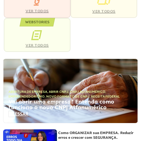
VER TODOS
VER TODOS
WEBSTORIES
VER TODOS
ABERTURA DE EMPRESA
,
ABRIR CNPJ
,
CNPJ ALFANUMÉRICO
,
EMPREENDEDORISMO
,
NOVO FORMATO DE CNPJ
,
RECEITA FEDERAL
Vai abrir uma empresa? Entenda como
funciona o novo CNPJ Alfanumérico
ACESSAR
Como ORGANIZAR sua EMPRESA. Reduzir
erros e crescer com SEGURANÇA.