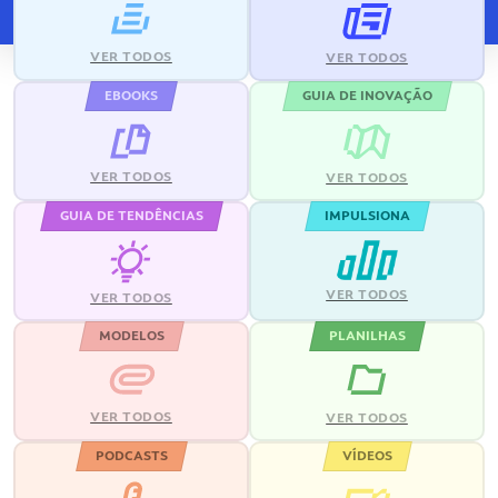
VER TODOS
VER TODOS
EBOOKS
GUIA DE INOVAÇÃO
VER TODOS
VER TODOS
GUIA DE TENDÊNCIAS
IMPULSIONA
VER TODOS
VER TODOS
MODELOS
PLANILHAS
VER TODOS
VER TODOS
PODCASTS
VÍDEOS