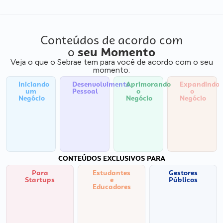
Conteúdos de acordo com
o
seu Momento
Veja o que o Sebrae tem para você de acordo com o seu
momento:
Iniciando
Desenvolvimento
Aprimorando
Expandindo
um
Pessoal
o
o
Negócio
Negócio
Negócio
CONTEÚDOS EXCLUSIVOS PARA
Para
Estudantes
Gestores
Startups
e
Públicos
Educadores