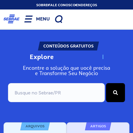
SOBRE
FALE CONOSCO
ENDEREÇOS
MENU
CONTEÚDOS GRATUITOS
Explore
N
o
s
s
o
s
A
Encontre a solução que você precisa
e Transforme Seu Negócio
ARQUIVOS
ARTIGOS