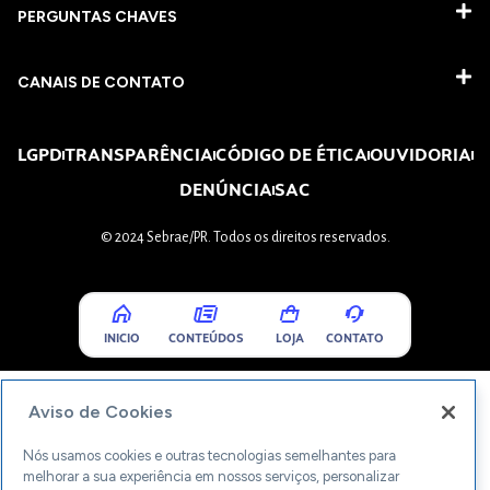
PERGUNTAS CHAVES​
CANAIS DE CONTATO
LGPD
TRANSPARÊNCIA
CÓDIGO DE ÉTICA
OUVIDORIA
DENÚNCIA
SAC
© 2024 Sebrae/PR. Todos os direitos reservados.
INICIO
CONTEÚDOS
LOJA
CONTATO
Aviso de Cookies
Nós usamos cookies e outras tecnologias semelhantes para
melhorar a sua experiência em nossos serviços, personalizar