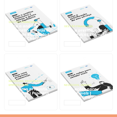
GESTÃO FINANCEIRA
Faça a análise
GESTÃO FINANCEIRA
financeira e atinja o
Faça a precificação do
ponto de equilíbrio |
seu serviço | Prompts
Prompts ChatGPT
ChatGPT
ACESSAR
ACESSAR
NEGÓCIOS
,
PROCESSOS
EMPRESARIAIS
NEGÓCIOS
,
VENDAS
Faça uma proposta
Faça ações para
comercial | Prompts
vender mais |
ChatGPT
Prompts ChatGPT
ACESSAR
ACESSAR