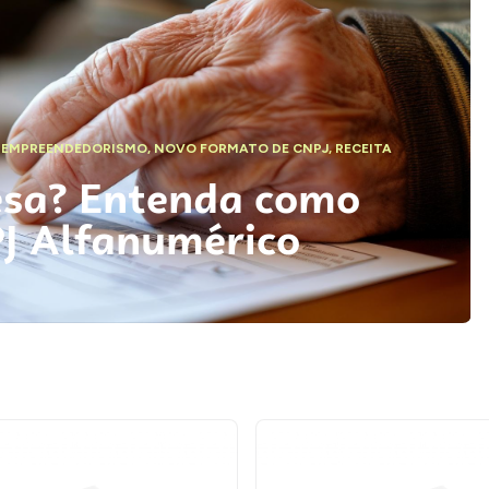
,
EMPREENDEDORISMO
,
NOVO FORMATO DE CNPJ
,
RECEITA
esa? Entenda como
PJ Alfanumérico