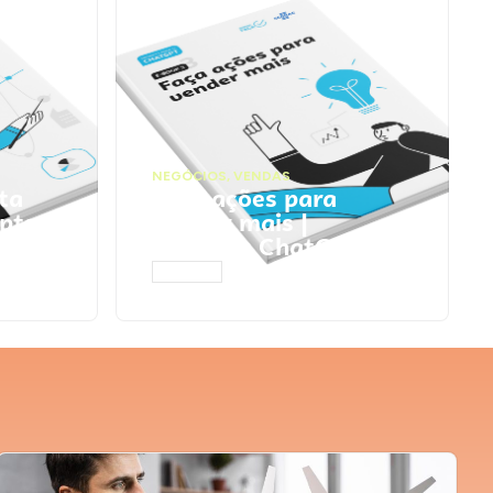
NEGÓCIOS
,
VENDAS
ta
Faça ações para
pts
vender mais |
Prompts ChatGPT
ACESSAR