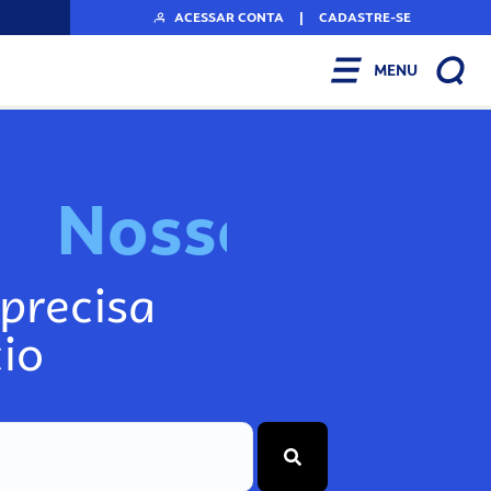
ACESSAR CONTA
|
CADASTRE-SE
MENU
N
o
s
s
o
s
I
n
f
precisa
io