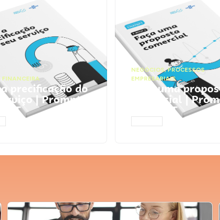
NEGÓCIOS
,
PROCESSOS
 FINANCEIRA
EMPRESARIAIS
 a precificação do
Faça uma propos
serviço | Prompts
comercial | Prom
tGPT
ChatGPT
AR
ACESSAR