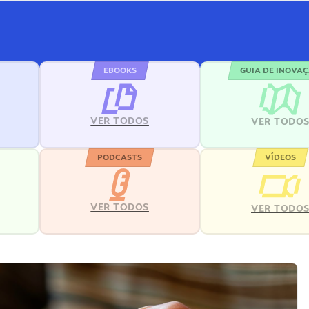
EBOOKS
GUIA DE INOVA
VER TODOS
VER TODO
PODCASTS
VÍDEOS
VER TODOS
VER TODO