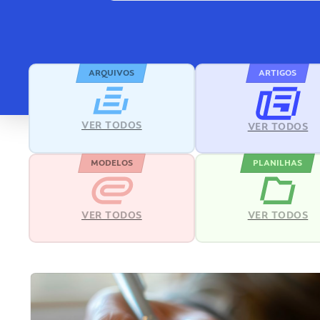
ARQUIVOS
ARTIGOS
VER TODOS
VER TODOS
MODELOS
PLANILHAS
VER TODOS
VER TODOS