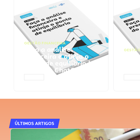
GESTÃO FINANCEIRA
Faça a análise
GESTÃO
financeira e atinja o
Faça
ponto de equilíbrio |
seu 
Prompts ChatGPT
Cha
ACESSAR
ACESS
ÚLTIMOS ARTIGOS