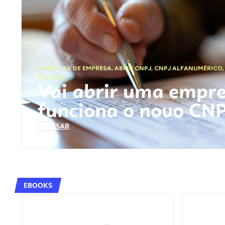
ABERTURA DE EMPRESA
,
ABRIR CNPJ
,
CNPJ ALFANUMÉRICO
FEDERAL
Vai abrir uma empr
funciona o novo CN
ACESSAR
EBOOKS