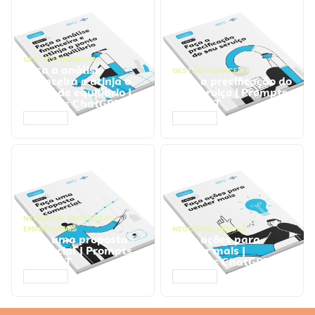
GESTÃO FINANCEIRA
Faça a análise
GESTÃO FINANCEIRA
financeira e atinja o
Faça a precificação do
ponto de equilíbrio |
seu serviço | Prompts
Prompts ChatGPT
ChatGPT
ACESSAR
ACESSAR
NEGÓCIOS
,
PROCESSOS
EMPRESARIAIS
NEGÓCIOS
,
VENDAS
Faça uma proposta
Faça ações para
comercial | Prompts
vender mais |
ChatGPT
Prompts ChatGPT
ACESSAR
ACESSAR