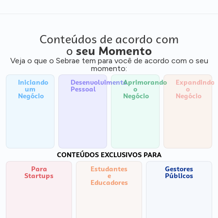
Conteúdos de acordo com
o
seu Momento
Veja o que o Sebrae tem para você de acordo com o seu
momento:
Iniciando
Desenvolvimento
Aprimorando
Expandindo
um
Pessoal
o
o
Negócio
Negócio
Negócio
CONTEÚDOS EXCLUSIVOS PARA
Para
Estudantes
Gestores
Startups
e
Públicos
Educadores