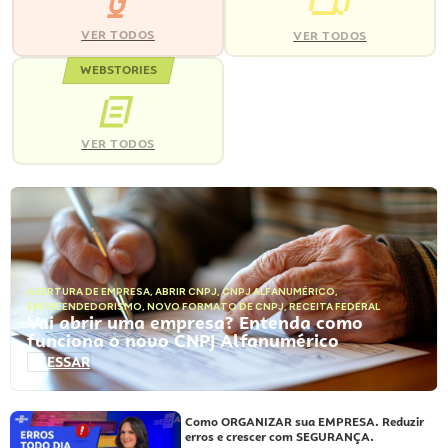
VER TODOS
VER TODOS
WEBSTORIES
VER TODOS
ABERTURA DE EMPRESA
,
ABRIR CNPJ
,
CNPJ ALFANUMÉRICO
,
EMPREENDEDORISMO
,
NOVO FORMATO DE CNPJ
,
RECEITA FEDERAL
Vai abrir uma empresa? Entenda como
funciona o novo CNPJ Alfanumérico
ACESSAR
Como ORGANIZAR sua EMPRESA. Reduzir
erros e crescer com SEGURANÇA.