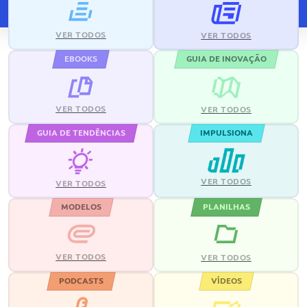
VER TODOS
VER TODOS
EBOOKS
GUIA DE INOVAÇÃO
VER TODOS
VER TODOS
GUIA DE TENDÊNCIAS
IMPULSIONA
VER TODOS
VER TODOS
MODELOS
PLANILHAS
VER TODOS
VER TODOS
PODCASTS
VÍDEOS