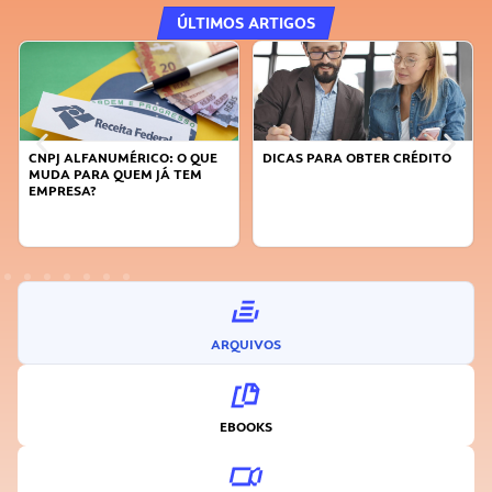
ÚLTIMOS ARTIGOS
FANUMÉRICO: O QUE
DICAS PARA OBTER CRÉDITO
FAÇA A DIFE
RA QUEM JÁ TEM
SUSTENTÁVE
A?
INOVADOR
ARQUIVOS
EBOOKS