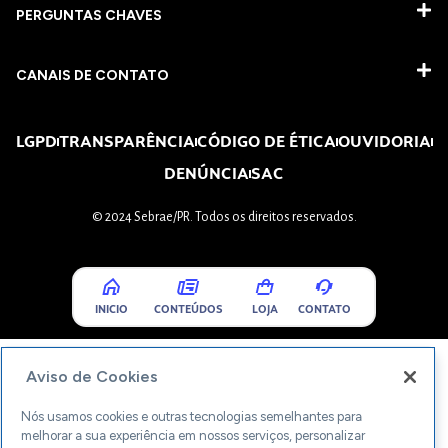
PERGUNTAS CHAVES​
CANAIS DE CONTATO
LGPD
TRANSPARÊNCIA
CÓDIGO DE ÉTICA
OUVIDORIA
DENÚNCIA
SAC
© 2024 Sebrae/PR. Todos os direitos reservados.
INICIO
CONTEÚDOS
LOJA
CONTATO
Aviso de Cookies
Nós usamos cookies e outras tecnologias semelhantes para
melhorar a sua experiência em nossos serviços, personalizar