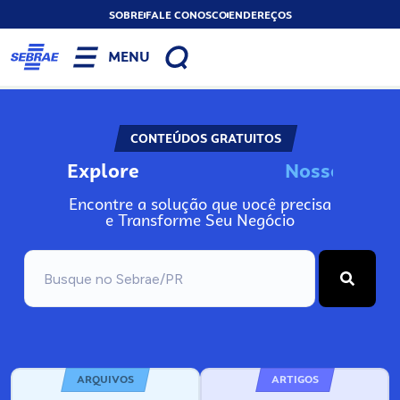
SOBRE
FALE CONOSCO
ENDEREÇOS
MENU
CONTEÚDOS GRATUITOS
Explore
N
o
s
s
o
s
A
Encontre a solução que você precisa
e Transforme Seu Negócio
ARQUIVOS
ARTIGOS