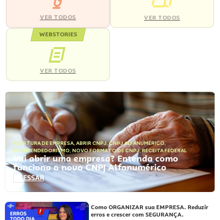
VER TODOS
VER TODOS
WEBSTORIES
VER TODOS
ABERTURA DE EMPRESA
,
ABRIR CNPJ
,
CNPJ ALFANUMÉRICO
,
EMPREENDEDORISMO
,
NOVO FORMATO DE CNPJ
,
RECEITA FEDERAL
Vai abrir uma empresa? Entenda como
funciona o novo CNPJ Alfanumérico
ACESSAR
Como ORGANIZAR sua EMPRESA. Reduzir
erros e crescer com SEGURANÇA.