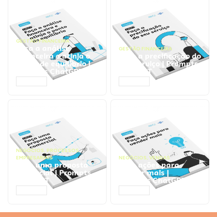
GESTÃO FINANCEIRA
Faça a análise
GESTÃO FINANCEIRA
financeira e atinja o
Faça a precificação do
ponto de equilíbrio |
seu serviço | Prompts
Prompts ChatGPT
ChatGPT
ACESSAR
ACESSAR
NEGÓCIOS
,
PROCESSOS
EMPRESARIAIS
NEGÓCIOS
,
VENDAS
Faça uma proposta
Faça ações para
comercial | Prompts
vender mais |
ChatGPT
Prompts ChatGPT
ACESSAR
ACESSAR