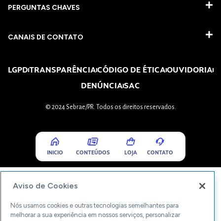
PERGUNTAS CHAVES​
CANAIS DE CONTATO
LGPD
TRANSPARÊNCIA
CÓDIGO DE ÉTICA
OUVIDORIA
DENÚNCIA
SAC
© 2024 Sebrae/PR. Todos os direitos reservados.
INICIO
CONTEÚDOS
LOJA
CONTATO
Aviso de Cookies
Nós usamos cookies e outras tecnologias semelhantes para
melhorar a sua experiência em nossos serviços, personalizar