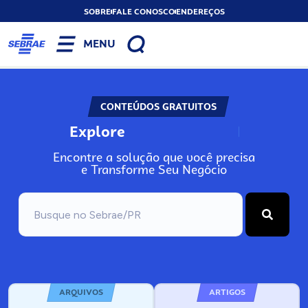
SOBRE
FALE CONOSCO
ENDEREÇOS
MENU
CONTEÚDOS GRATUITOS
Explore
N
o
s
s
o
s
A
Encontre a solução que você precisa
e Transforme Seu Negócio
ARQUIVOS
ARTIGOS