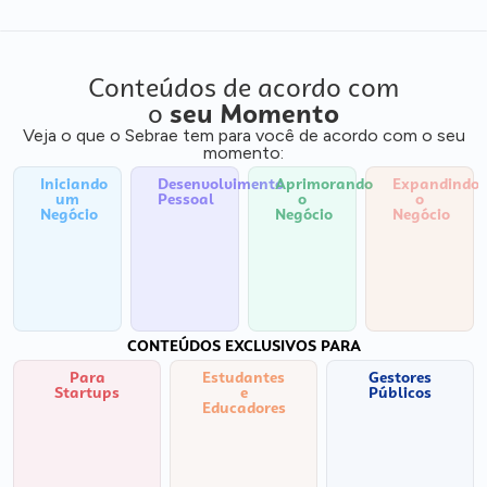
Conteúdos de acordo com
o
seu Momento
Veja o que o Sebrae tem para você de acordo com o seu
momento:
Iniciando
Desenvolvimento
Aprimorando
Expandindo
um
Pessoal
o
o
Negócio
Negócio
Negócio
CONTEÚDOS EXCLUSIVOS PARA
Para
Estudantes
Gestores
Startups
e
Públicos
Educadores