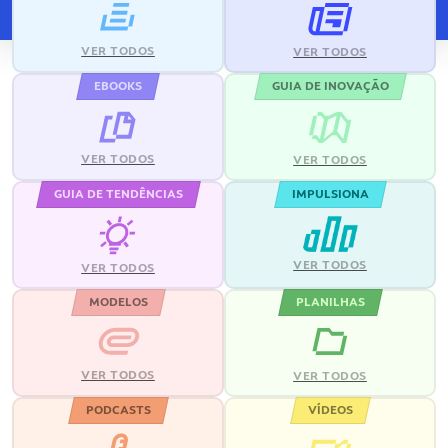
VER TODOS
VER TODOS
EBOOKS
GUIA DE INOVAÇÃO
VER TODOS
VER TODOS
GUIA DE TENDÊNCIAS
IMPULSIONA
VER TODOS
VER TODOS
MODELOS
PLANILHAS
VER TODOS
VER TODOS
PODCASTS
VÍDEOS