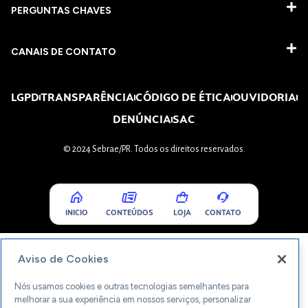
PERGUNTAS CHAVES​
CANAIS DE CONTATO
LGPD
TRANSPARÊNCIA
CÓDIGO DE ÉTICA
OUVIDORIA
DENÚNCIA
SAC
© 2024 Sebrae/PR. Todos os direitos reservados.
INICIO
CONTEÚDOS
LOJA
CONTATO
Aviso de Cookies
Nós usamos cookies e outras tecnologias semelhantes para
melhorar a sua experiência em nossos serviços, personalizar