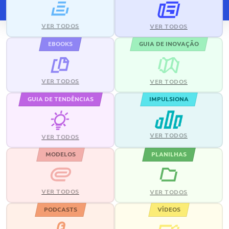
VER TODOS
VER TODOS
EBOOKS
GUIA DE INOVAÇÃO
VER TODOS
VER TODOS
GUIA DE TENDÊNCIAS
IMPULSIONA
VER TODOS
VER TODOS
MODELOS
PLANILHAS
VER TODOS
VER TODOS
PODCASTS
VÍDEOS