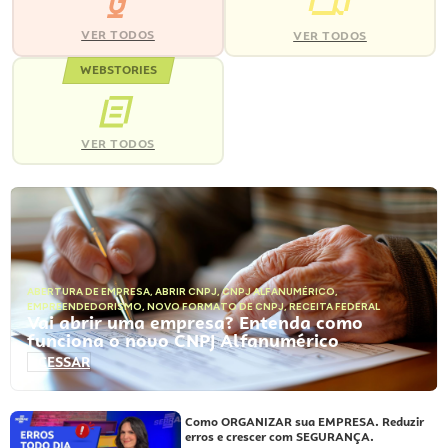
VER TODOS
VER TODOS
WEBSTORIES
VER TODOS
ABERTURA DE EMPRESA
,
ABRIR CNPJ
,
CNPJ ALFANUMÉRICO
,
EMPREENDEDORISMO
,
NOVO FORMATO DE CNPJ
,
RECEITA FEDERAL
Vai abrir uma empresa? Entenda como
funciona o novo CNPJ Alfanumérico
ACESSAR
Como ORGANIZAR sua EMPRESA. Reduzir
erros e crescer com SEGURANÇA.