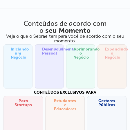
Conteúdos de acordo com
o
seu Momento
Veja o que o Sebrae tem para você de acordo com o seu
momento:
Iniciando
Desenvolvimento
Aprimorando
Expandindo
um
Pessoal
o
o
Negócio
Negócio
Negócio
CONTEÚDOS EXCLUSIVOS PARA
Para
Estudantes
Gestores
Startups
e
Públicos
Educadores