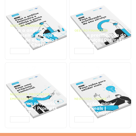
GESTÃO FINANCEIRA
Faça a análise
GESTÃO FINANCEIRA
financeira e atinja o
Faça a precificação do
ponto de equilíbrio |
seu serviço | Prompts
Prompts ChatGPT
ChatGPT
ACESSAR
ACESSAR
NEGÓCIOS
,
PROCESSOS
EMPRESARIAIS
NEGÓCIOS
,
VENDAS
Faça uma proposta
Faça ações para
comercial | Prompts
vender mais |
ChatGPT
Prompts ChatGPT
ACESSAR
ACESSAR