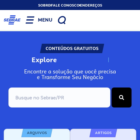
SOBRE
FALE CONOSCO
ENDEREÇOS
MENU
CONTEÚDOS GRATUITOS
Explore
N
o
s
s
o
s
P
o
r
Encontre a solução que você precisa
e Transforme Seu Negócio
ARQUIVOS
ARTIGOS