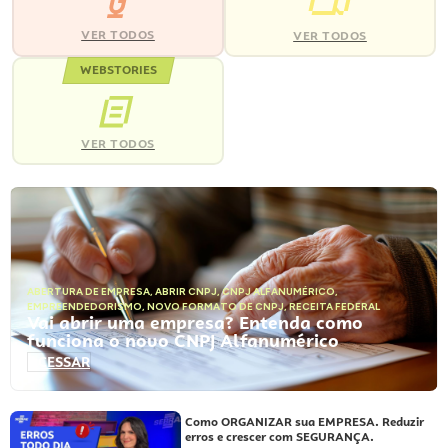
VER TODOS
VER TODOS
WEBSTORIES
VER TODOS
ABERTURA DE EMPRESA
,
ABRIR CNPJ
,
CNPJ ALFANUMÉRICO
,
EMPREENDEDORISMO
,
NOVO FORMATO DE CNPJ
,
RECEITA FEDERAL
Vai abrir uma empresa? Entenda como
funciona o novo CNPJ Alfanumérico
ACESSAR
Como ORGANIZAR sua EMPRESA. Reduzir
erros e crescer com SEGURANÇA.