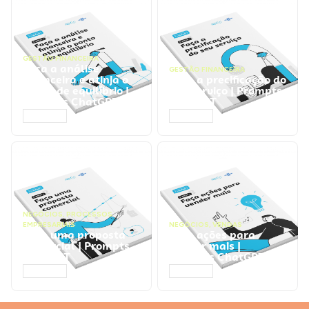
GESTÃO FINANCEIRA
Faça a análise
GESTÃO FINANCEIRA
financeira e atinja o
Faça a precificação do
ponto de equilíbrio |
seu serviço | Prompts
Prompts ChatGPT
ChatGPT
ACESSAR
ACESSAR
NEGÓCIOS
,
PROCESSOS
EMPRESARIAIS
NEGÓCIOS
,
VENDAS
Faça uma proposta
Faça ações para
comercial | Prompts
vender mais |
ChatGPT
Prompts ChatGPT
ACESSAR
ACESSAR