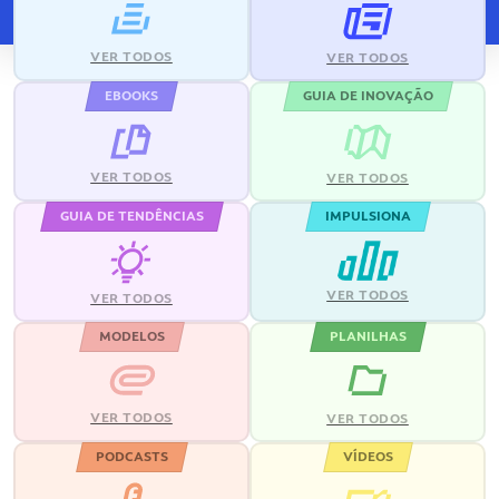
VER TODOS
VER TODOS
EBOOKS
GUIA DE INOVAÇÃO
VER TODOS
VER TODOS
GUIA DE TENDÊNCIAS
IMPULSIONA
VER TODOS
VER TODOS
MODELOS
PLANILHAS
VER TODOS
VER TODOS
PODCASTS
VÍDEOS