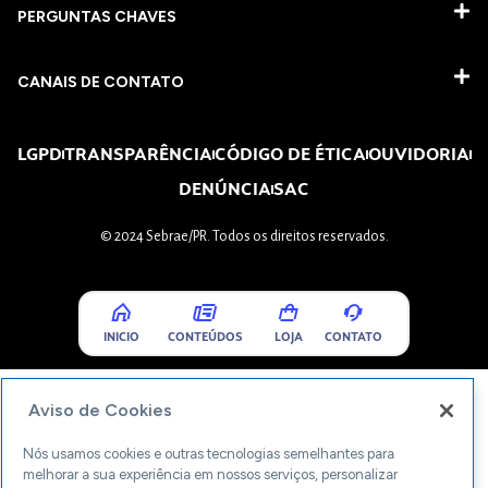
PERGUNTAS CHAVES​
CANAIS DE CONTATO
LGPD
TRANSPARÊNCIA
CÓDIGO DE ÉTICA
OUVIDORIA
DENÚNCIA
SAC
© 2024 Sebrae/PR. Todos os direitos reservados.
INICIO
CONTEÚDOS
LOJA
CONTATO
Aviso de Cookies
Nós usamos cookies e outras tecnologias semelhantes para
melhorar a sua experiência em nossos serviços, personalizar