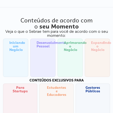
Conteúdos de acordo com
o
seu Momento
Veja o que o Sebrae tem para você de acordo com o seu
momento:
Iniciando
Desenvolvimento
Aprimorando
Expandindo
um
Pessoal
o
o
Negócio
Negócio
Negócio
CONTEÚDOS EXCLUSIVOS PARA
Para
Estudantes
Gestores
Startups
e
Públicos
Educadores