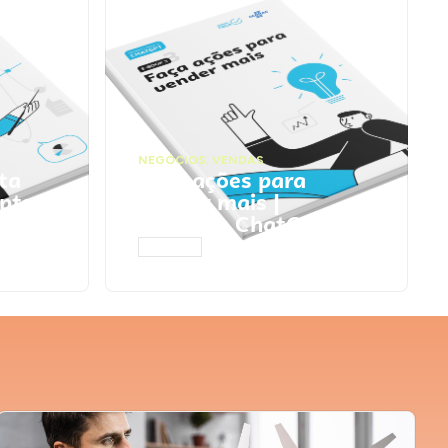
NEGÓCIOS
,
VENDAS
ta
Faça ações para
pts
vender mais |
Prompts ChatGPT
ACESSAR