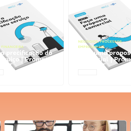
NEGÓCIOS
,
PROCESSOS
 FINANCEIRA
EMPRESARIAIS
 a precificação do
Faça uma propos
serviço | Prompts
comercial | Prom
tGPT
ChatGPT
AR
ACESSAR