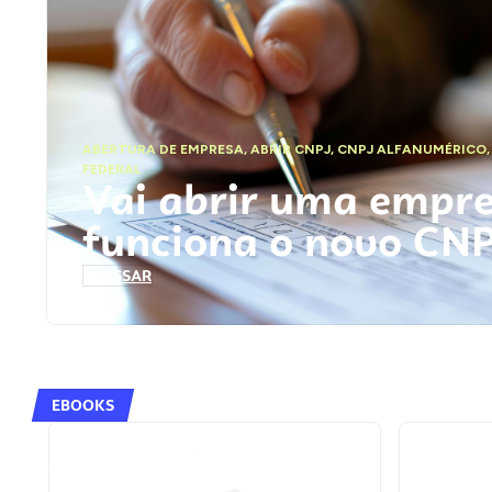
ABERTURA DE EMPRESA
,
ABRIR CNPJ
,
CNPJ ALFANUMÉRICO
FEDERAL
Vai abrir uma empr
funciona o novo CN
ACESSAR
EBOOKS