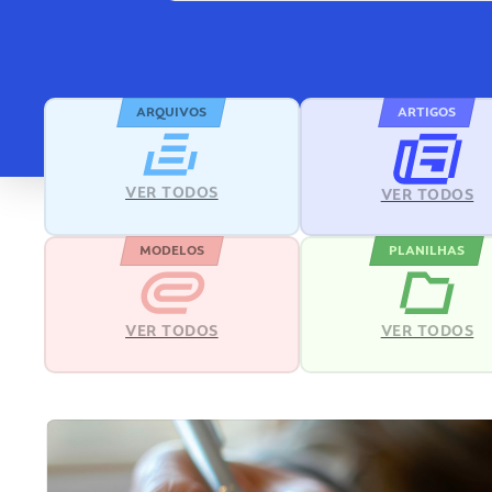
ARQUIVOS
ARTIGOS
VER TODOS
VER TODOS
MODELOS
PLANILHAS
VER TODOS
VER TODOS