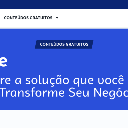
CONTEÚDOS GRATUITOS
CONTEÚDOS GRATUITOS
lore
re a solução que você 
 Transforme Seu Negóc