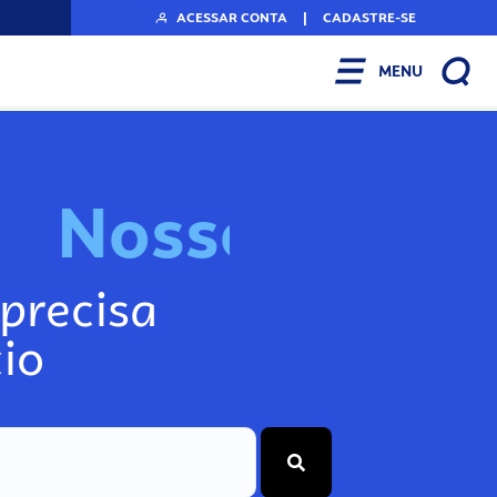
ACESSAR CONTA
|
CADASTRE-SE
MENU
N
I
n
f
o
s
s
o
s
s
o
precisa
io