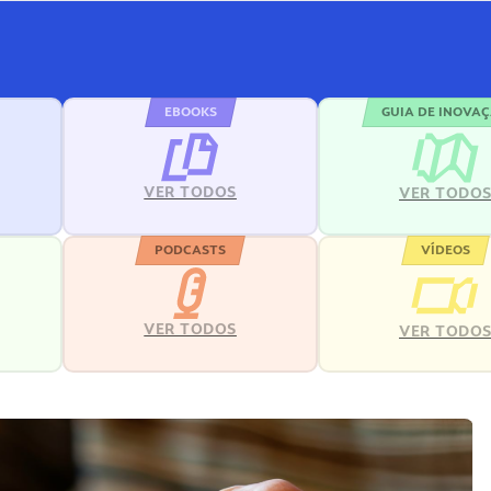
EBOOKS
GUIA DE INOVA
VER TODOS
VER TODO
PODCASTS
VÍDEOS
VER TODOS
VER TODO