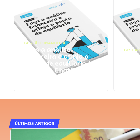
GESTÃO FINANCEIRA
Faça a análise
GESTÃO
financeira e atinja o
Faça
ponto de equilíbrio |
seu 
Prompts ChatGPT
Cha
ACESSAR
ACESS
ÚLTIMOS ARTIGOS