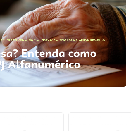
,
EMPREENDEDORISMO
,
NOVO FORMATO DE CNPJ
,
RECEITA
esa? Entenda como
PJ Alfanumérico