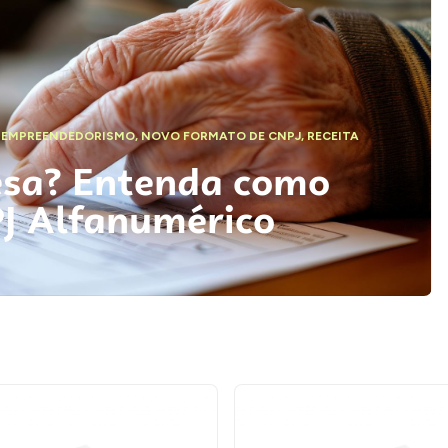
,
EMPREENDEDORISMO
,
NOVO FORMATO DE CNPJ
,
RECEITA
esa? Entenda como
PJ Alfanumérico