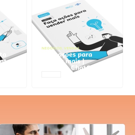
NEGÓCIOS
,
VENDAS
ta
Faça ações para
pts
vender mais |
Prompts ChatGPT
ACESSAR