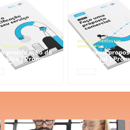
NEGÓCIOS
,
PROCESSOS
 FINANCEIRA
EMPRESARIAIS
 a precificação do
Faça uma propos
serviço | Prompts
comercial | Prom
tGPT
ChatGPT
AR
ACESSAR