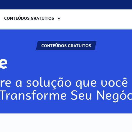
CONTEÚDOS GRATUITOS
CONTEÚDOS GRATUITOS
lore
re a solução que você 
 Transforme Seu Negóc