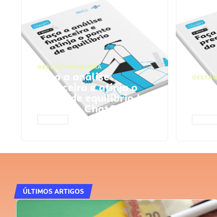
GESTÃO FINANCEIRA
Faça a análise
GESTÃO
financeira e atinja o
Faça
ponto de equilíbrio |
seu 
Prompts ChatGPT
Cha
ACESSAR
ACESS
ÚLTIMOS ARTIGOS