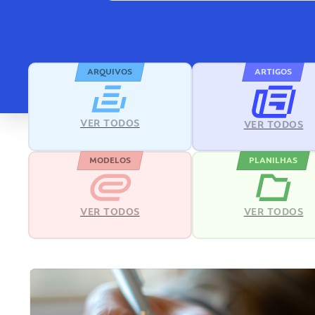
ARQUIVOS
ARTIGOS
VER TODOS
VER TODOS
MODELOS
PLANILHAS
VER TODOS
VER TODOS