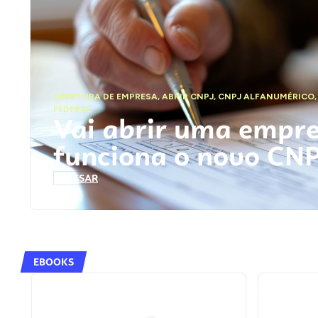
ABERTURA DE EMPRESA
,
ABRIR CNPJ
,
CNPJ ALFANUMÉRICO
FEDERAL
Vai abrir uma empr
funciona o novo CN
ACESSAR
EBOOKS