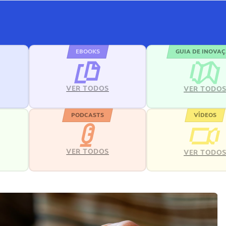
EBOOKS
GUIA DE INOVA
VER TODOS
VER TODO
PODCASTS
VÍDEOS
VER TODOS
VER TODO