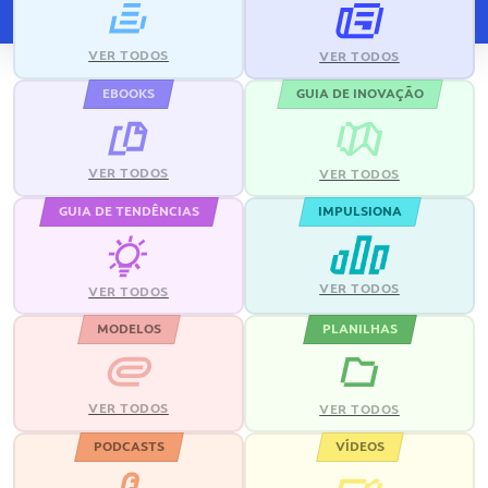
VER TODOS
VER TODOS
EBOOKS
GUIA DE INOVAÇÃO
VER TODOS
VER TODOS
GUIA DE TENDÊNCIAS
IMPULSIONA
VER TODOS
VER TODOS
MODELOS
PLANILHAS
VER TODOS
VER TODOS
PODCASTS
VÍDEOS