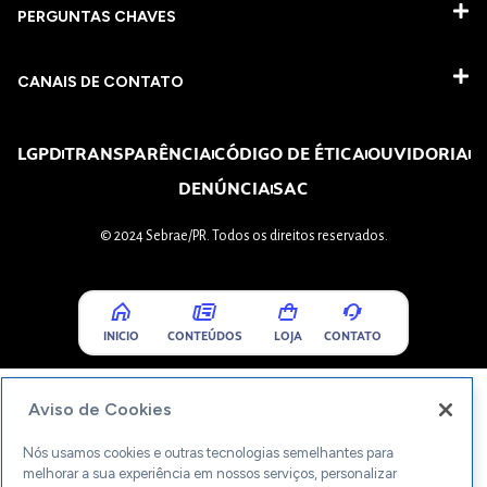
PERGUNTAS CHAVES​
CANAIS DE CONTATO
LGPD
TRANSPARÊNCIA
CÓDIGO DE ÉTICA
OUVIDORIA
DENÚNCIA
SAC
© 2024 Sebrae/PR. Todos os direitos reservados.
INICIO
CONTEÚDOS
LOJA
CONTATO
Aviso de Cookies
Nós usamos cookies e outras tecnologias semelhantes para
melhorar a sua experiência em nossos serviços, personalizar