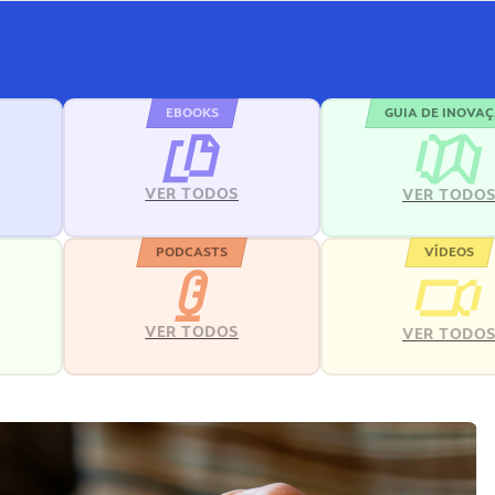
EBOOKS
GUIA DE INOVA
VER TODOS
VER TODO
PODCASTS
VÍDEOS
VER TODOS
VER TODO