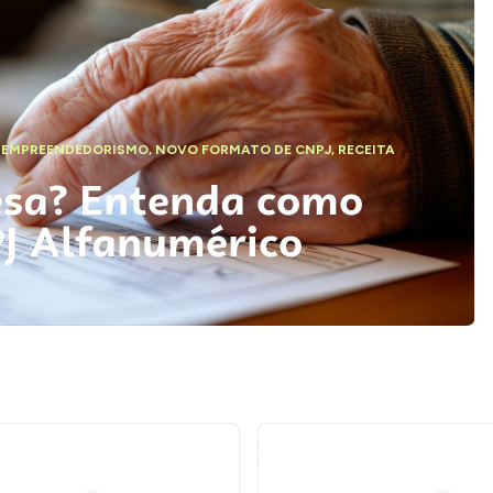
,
EMPREENDEDORISMO
,
NOVO FORMATO DE CNPJ
,
RECEITA
esa? Entenda como
PJ Alfanumérico