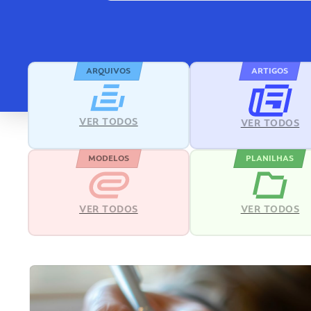
ARQUIVOS
ARTIGOS
VER TODOS
VER TODOS
MODELOS
PLANILHAS
VER TODOS
VER TODOS