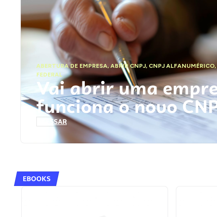
ABERTURA DE EMPRESA
,
ABRIR CNPJ
,
CNPJ ALFANUMÉRICO
FEDERAL
Vai abrir uma empr
funciona o novo CN
ACESSAR
EBOOKS