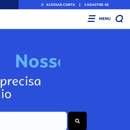
ACESSAR CONTA
|
CADASTRE-SE
MENU
N
o
s
s
o
s
I
n
f
o
g
precisa
io