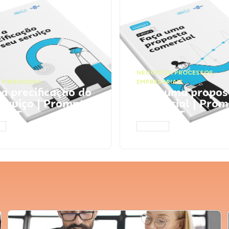
NEGÓCIOS
,
PROCESSOS
 FINANCEIRA
EMPRESARIAIS
 a precificação do
Faça uma propos
serviço | Prompts
comercial | Prom
tGPT
ChatGPT
AR
ACESSAR