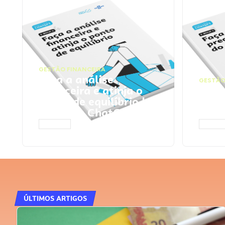
GESTÃO FINANCEIRA
Faça a análise
GESTÃO
financeira e atinja o
Faça
ponto de equilíbrio |
seu 
Prompts ChatGPT
Cha
ACESSAR
ACESS
ÚLTIMOS ARTIGOS