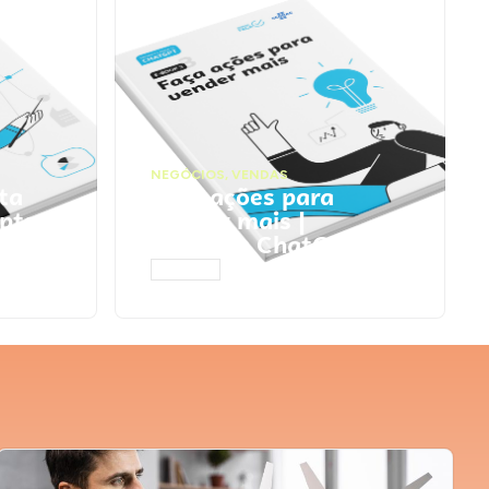
NEGÓCIOS
,
VENDAS
ta
Faça ações para
pts
vender mais |
Prompts ChatGPT
ACESSAR