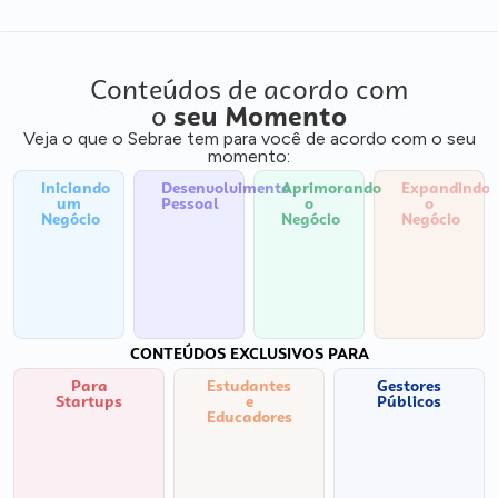
Conteúdos de acordo com
o
seu Momento
Veja o que o Sebrae tem para você de acordo com o seu
momento:
Iniciando
Desenvolvimento
Aprimorando
Expandindo
um
Pessoal
o
o
Negócio
Negócio
Negócio
CONTEÚDOS EXCLUSIVOS PARA
Para
Estudantes
Gestores
Startups
e
Públicos
Educadores