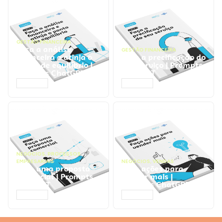
GESTÃO FINANCEIRA
Faça a análise
GESTÃO FINANCEIRA
financeira e atinja o
Faça a precificação do
ponto de equilíbrio |
seu serviço | Prompts
Prompts ChatGPT
ChatGPT
ACESSAR
ACESSAR
NEGÓCIOS
,
PROCESSOS
EMPRESARIAIS
NEGÓCIOS
,
VENDAS
Faça uma proposta
Faça ações para
comercial | Prompts
vender mais |
ChatGPT
Prompts ChatGPT
ACESSAR
ACESSAR