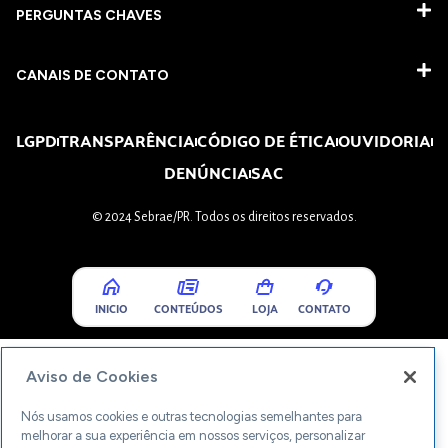
PERGUNTAS CHAVES​
CANAIS DE CONTATO
LGPD
TRANSPARÊNCIA
CÓDIGO DE ÉTICA
OUVIDORIA
DENÚNCIA
SAC
© 2024 Sebrae/PR. Todos os direitos reservados.
INICIO
CONTEÚDOS
LOJA
CONTATO
Aviso de Cookies
Nós usamos cookies e outras tecnologias semelhantes para
melhorar a sua experiência em nossos serviços, personalizar