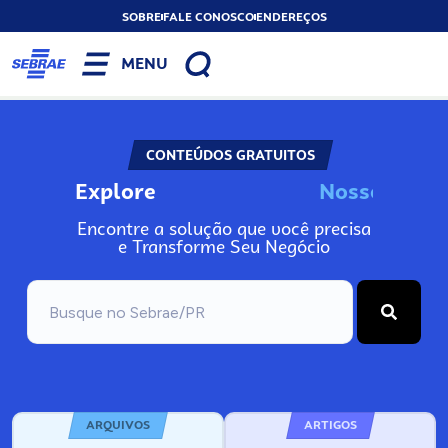
SOBRE
FALE CONOSCO
ENDEREÇOS
MENU
CONTEÚDOS GRATUITOS
Explore
N
o
s
s
o
s
A
I
n
Encontre a solução que você precisa
e Transforme Seu Negócio
ARQUIVOS
ARTIGOS