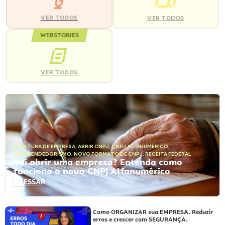
VER TODOS
VER TODOS
WEBSTORIES
VER TODOS
ABERTURA DE EMPRESA
,
ABRIR CNPJ
,
CNPJ ALFANUMÉRICO
,
EMPREENDEDORISMO
,
NOVO FORMATO DE CNPJ
,
RECEITA FEDERAL
Vai abrir uma empresa? Entenda como
funciona o novo CNPJ Alfanumérico
ACESSAR
Como ORGANIZAR sua EMPRESA. Reduzir
erros e crescer com SEGURANÇA.