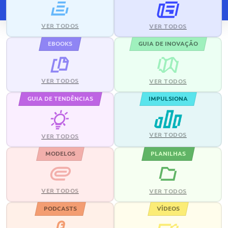
VER TODOS
VER TODOS
EBOOKS
GUIA DE INOVAÇÃO
VER TODOS
VER TODOS
GUIA DE TENDÊNCIAS
IMPULSIONA
VER TODOS
VER TODOS
MODELOS
PLANILHAS
VER TODOS
VER TODOS
PODCASTS
VÍDEOS