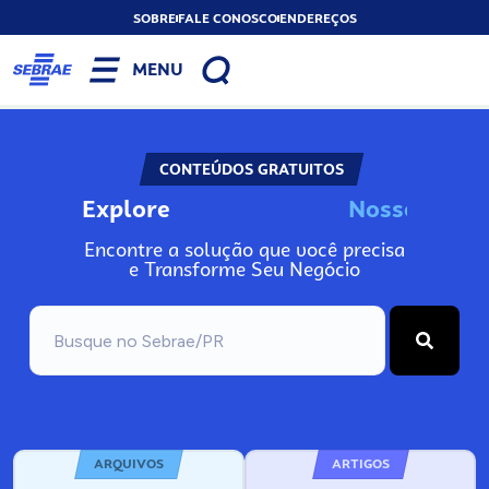
SOBRE
FALE CONOSCO
ENDEREÇOS
MENU
CONTEÚDOS GRATUITOS
Explore
N
o
s
s
o
s
I
n
f
o
Encontre a solução que você precisa
e Transforme Seu Negócio
ARQUIVOS
ARTIGOS