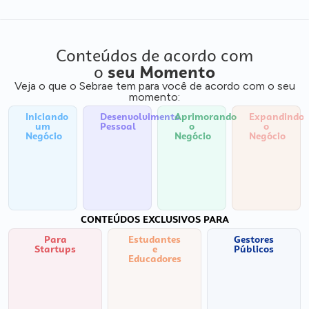
Conteúdos de acordo com
o
seu Momento
Veja o que o Sebrae tem para você de acordo com o seu
momento:
Iniciando
Desenvolvimento
Aprimorando
Expandindo
um
Pessoal
o
o
Negócio
Negócio
Negócio
CONTEÚDOS EXCLUSIVOS PARA
Para
Estudantes
Gestores
Startups
e
Públicos
Educadores