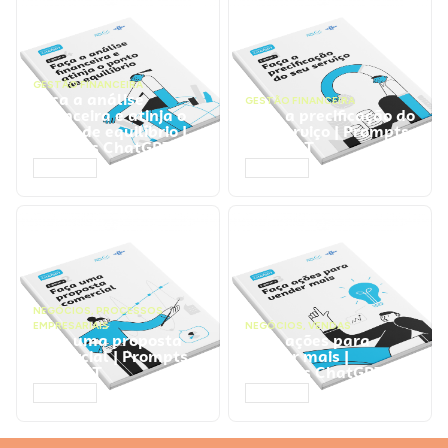
GESTÃO FINANCEIRA
Faça a análise
GESTÃO FINANCEIRA
financeira e atinja o
Faça a precificação do
ponto de equilíbrio |
seu serviço | Prompts
Prompts ChatGPT
ChatGPT
ACESSAR
ACESSAR
NEGÓCIOS
,
PROCESSOS
EMPRESARIAIS
NEGÓCIOS
,
VENDAS
Faça uma proposta
Faça ações para
comercial | Prompts
vender mais |
ChatGPT
Prompts ChatGPT
ACESSAR
ACESSAR