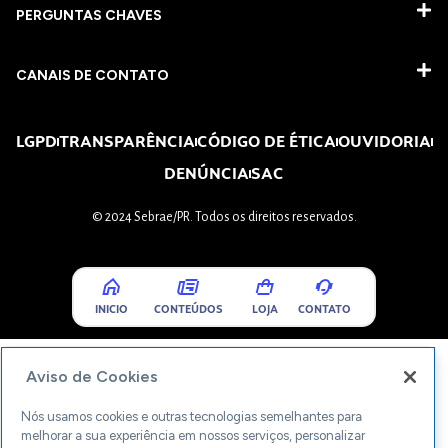
PERGUNTAS CHAVES​
CANAIS DE CONTATO
LGPD
TRANSPARÊNCIA
CÓDIGO DE ÉTICA
OUVIDORIA
DENÚNCIA
SAC
© 2024 Sebrae/PR. Todos os direitos reservados.
INICIO
CONTEÚDOS
LOJA
CONTATO
Aviso de Cookies
Nós usamos cookies e outras tecnologias semelhantes para
melhorar a sua experiência em nossos serviços, personalizar