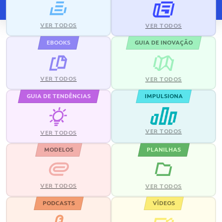
VER TODOS
VER TODOS
EBOOKS
GUIA DE INOVAÇÃO
VER TODOS
VER TODOS
GUIA DE TENDÊNCIAS
IMPULSIONA
VER TODOS
VER TODOS
MODELOS
PLANILHAS
VER TODOS
VER TODOS
PODCASTS
VÍDEOS