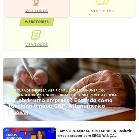
VER TODOS
VER TODOS
WEBSTORIES
VER TODOS
ABERTURA DE EMPRESA
,
ABRIR CNPJ
,
CNPJ ALFANUMÉRICO
,
EMPREENDEDORISMO
,
NOVO FORMATO DE CNPJ
,
RECEITA FEDERAL
Vai abrir uma empresa? Entenda como
funciona o novo CNPJ Alfanumérico
ACESSAR
Como ORGANIZAR sua EMPRESA. Reduzir
erros e crescer com SEGURANÇA.