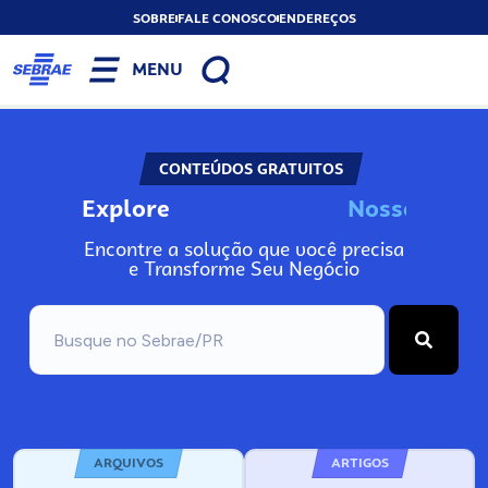
SOBRE
FALE CONOSCO
ENDEREÇOS
MENU
CONTEÚDOS GRATUITOS
Explore
N
o
s
s
o
s
A
n
Encontre a solução que você precisa
e Transforme Seu Negócio
ARQUIVOS
ARTIGOS