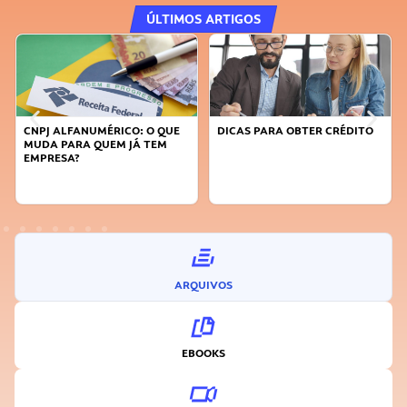
ÚLTIMOS ARTIGOS
CNPJ ALFANUMÉRICO: O QUE
DICAS PARA OBTER CRÉDITO
FA
MUDA PARA QUEM JÁ TEM
SU
EMPRESA?
I
ARQUIVOS
EBOOKS