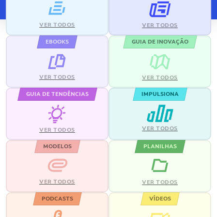
VER TODOS
VER TODOS
EBOOKS
GUIA DE INOVAÇÃO
VER TODOS
VER TODOS
GUIA DE TENDÊNCIAS
IMPULSIONA
VER TODOS
VER TODOS
MODELOS
PLANILHAS
VER TODOS
VER TODOS
PODCASTS
VÍDEOS