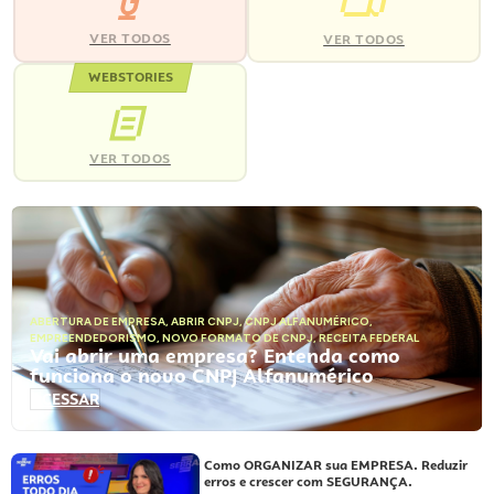
VER TODOS
VER TODOS
WEBSTORIES
VER TODOS
ABERTURA DE EMPRESA
,
ABRIR CNPJ
,
CNPJ ALFANUMÉRICO
,
EMPREENDEDORISMO
,
NOVO FORMATO DE CNPJ
,
RECEITA FEDERAL
Vai abrir uma empresa? Entenda como
funciona o novo CNPJ Alfanumérico
ACESSAR
Como ORGANIZAR sua EMPRESA. Reduzir
erros e crescer com SEGURANÇA.