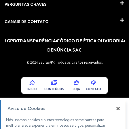
PERGUNTAS CHAVES​
CANAIS DE CONTATO
LGPD
TRANSPARÊNCIA
CÓDIGO DE ÉTICA
OUVIDORIA
DENÚNCIA
SAC
© 2024 Sebrae/PR. Todos os direitos reservados.
INICIO
CONTEÚDOS
LOJA
CONTATO
Aviso de Cookies
Nós usamos cookies e outras tecnologias semelhantes para
melhorar a sua experiência em nossos serviços, personalizar