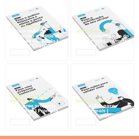
GESTÃO FINANCEIRA
Faça a análise
GESTÃO FINANCEIRA
financeira e atinja o
Faça a precificação do
ponto de equilíbrio |
seu serviço | Prompts
Prompts ChatGPT
ChatGPT
ACESSAR
ACESSAR
NEGÓCIOS
,
PROCESSOS
EMPRESARIAIS
NEGÓCIOS
,
VENDAS
Faça uma proposta
Faça ações para
comercial | Prompts
vender mais |
ChatGPT
Prompts ChatGPT
ACESSAR
ACESSAR