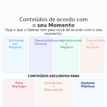
Conteúdos de acordo com
o
seu Momento
Veja o que o Sebrae tem para você de acordo com o seu
momento:
Iniciando
Desenvolvimento
Aprimorando
Expandindo
um
Pessoal
o
o
Negócio
Negócio
Negócio
CONTEÚDOS EXCLUSIVOS PARA
Para
Estudantes
Gestores
Startups
e
Públicos
Educadores