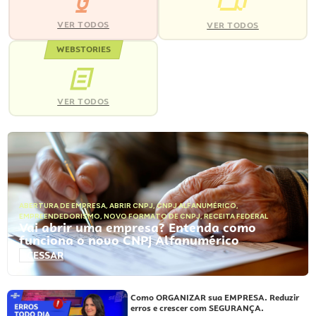
VER TODOS
VER TODOS
WEBSTORIES
VER TODOS
ABERTURA DE EMPRESA
,
ABRIR CNPJ
,
CNPJ ALFANUMÉRICO
,
EMPREENDEDORISMO
,
NOVO FORMATO DE CNPJ
,
RECEITA FEDERAL
Vai abrir uma empresa? Entenda como
funciona o novo CNPJ Alfanumérico
ACESSAR
Como ORGANIZAR sua EMPRESA. Reduzir
erros e crescer com SEGURANÇA.