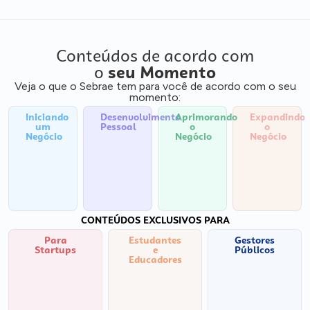
Conteúdos de acordo com
o
seu Momento
Veja o que o Sebrae tem para você de acordo com o seu
momento:
Iniciando
Desenvolvimento
Aprimorando
Expandindo
um
Pessoal
o
o
Negócio
Negócio
Negócio
CONTEÚDOS EXCLUSIVOS PARA
Para
Estudantes
Gestores
Startups
e
Públicos
Educadores