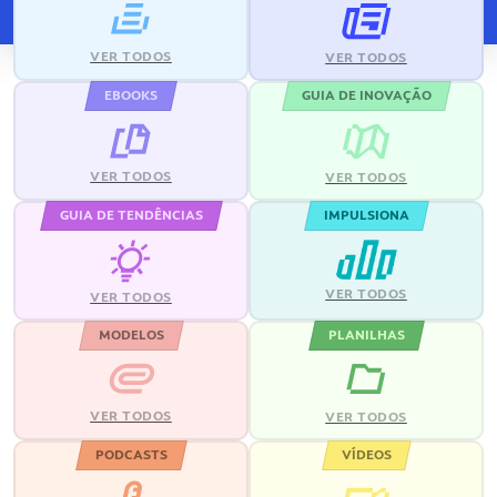
VER TODOS
VER TODOS
EBOOKS
GUIA DE INOVAÇÃO
VER TODOS
VER TODOS
GUIA DE TENDÊNCIAS
IMPULSIONA
VER TODOS
VER TODOS
MODELOS
PLANILHAS
VER TODOS
VER TODOS
PODCASTS
VÍDEOS