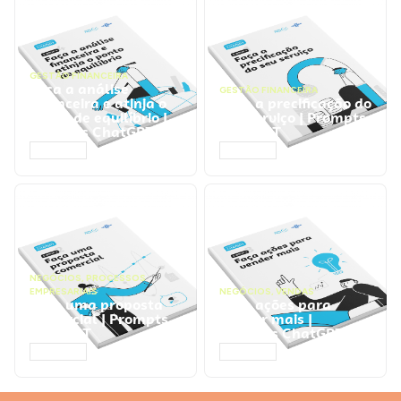
GESTÃO FINANCEIRA
Faça a análise
GESTÃO FINANCEIRA
financeira e atinja o
Faça a precificação do
ponto de equilíbrio |
seu serviço | Prompts
Prompts ChatGPT
ChatGPT
ACESSAR
ACESSAR
NEGÓCIOS
,
PROCESSOS
EMPRESARIAIS
NEGÓCIOS
,
VENDAS
Faça uma proposta
Faça ações para
comercial | Prompts
vender mais |
ChatGPT
Prompts ChatGPT
ACESSAR
ACESSAR