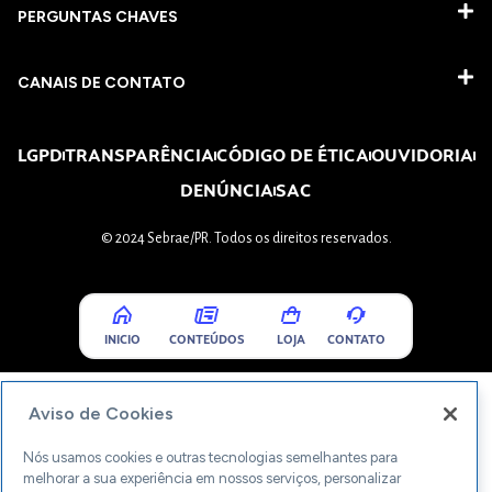
PERGUNTAS CHAVES​
CANAIS DE CONTATO
LGPD
TRANSPARÊNCIA
CÓDIGO DE ÉTICA
OUVIDORIA
DENÚNCIA
SAC
© 2024 Sebrae/PR. Todos os direitos reservados.
INICIO
CONTEÚDOS
LOJA
CONTATO
Aviso de Cookies
Nós usamos cookies e outras tecnologias semelhantes para
melhorar a sua experiência em nossos serviços, personalizar