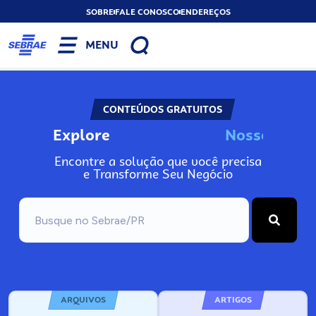
SOBRE
FALE CONOSCO
ENDEREÇOS
MENU
CONTEÚDOS GRATUITOS
Explore
N
o
s
s
o
s
I
n
f
o
Encontre a solução que você precisa
e Transforme Seu Negócio
ARQUIVOS
ARTIGOS