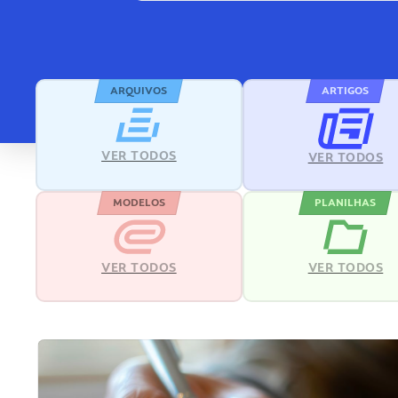
ARQUIVOS
ARTIGOS
VER TODOS
VER TODOS
MODELOS
PLANILHAS
VER TODOS
VER TODOS