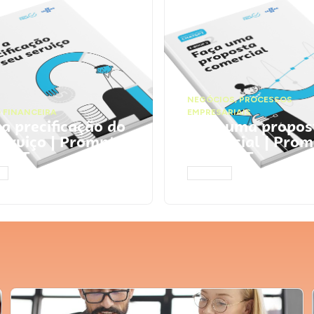
NEGÓCIOS
,
PROCESSOS
 FINANCEIRA
EMPRESARIAIS
 a precificação do
Faça uma propos
serviço | Prompts
comercial | Prom
tGPT
ChatGPT
AR
ACESSAR