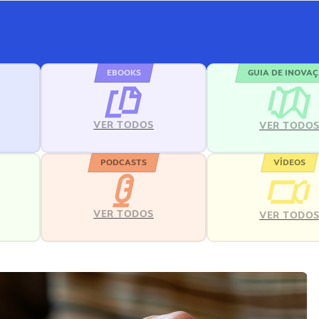
EBOOKS
GUIA DE INOVA
VER TODOS
VER TODO
PODCASTS
VÍDEOS
VER TODOS
VER TODO