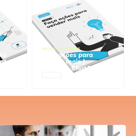
NEGÓCIOS
,
VENDAS
ta
Faça ações para
pts
vender mais |
Prompts ChatGPT
ACESSAR