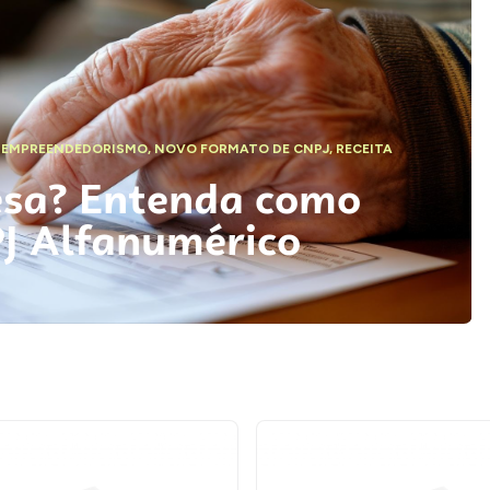
,
EMPREENDEDORISMO
,
NOVO FORMATO DE CNPJ
,
RECEITA
esa? Entenda como
PJ Alfanumérico