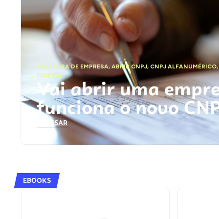
ABERTURA DE EMPRESA
,
ABRIR CNPJ
,
CNPJ ALFANUMÉRICO
FEDERAL
Vai abrir uma empr
funciona o novo CN
ACESSAR
EBOOKS