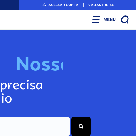
ACESSAR CONTA
|
CADASTRE-SE
MENU
N
o
s
s
o
s
I
n
f
o
g
precisa
io