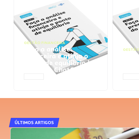
GESTÃO FINANCEIRA
Faça a análise
GESTÃO
financeira e atinja o
Faça
ponto de equilíbrio |
seu 
Prompts ChatGPT
Cha
ACESSAR
ACESS
ÚLTIMOS ARTIGOS