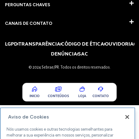
PERGUNTAS CHAVES​
CANAIS DE CONTATO
LGPD
TRANSPARÊNCIA
CÓDIGO DE ÉTICA
OUVIDORIA
DENÚNCIA
SAC
© 2024 Sebrae/PR. Todos os direitos reservados.
INICIO
CONTEÚDOS
LOJA
CONTATO
Aviso de Cookies
Nós usamos cookies e outras tecnologias semelhantes para
melhorar a sua experiência em nossos serviços, personalizar