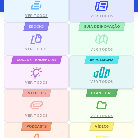
VER TODOS
VER TODOS
EBOOKS
GUIA DE INOVAÇÃO
VER TODOS
VER TODOS
GUIA DE TENDÊNCIAS
IMPULSIONA
VER TODOS
VER TODOS
MODELOS
PLANILHAS
VER TODOS
VER TODOS
PODCASTS
VÍDEOS