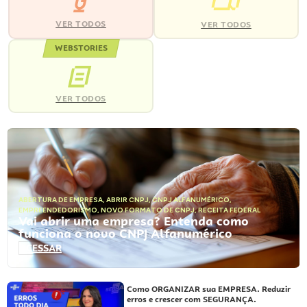
VER TODOS
VER TODOS
WEBSTORIES
VER TODOS
ABERTURA DE EMPRESA
,
ABRIR CNPJ
,
CNPJ ALFANUMÉRICO
,
EMPREENDEDORISMO
,
NOVO FORMATO DE CNPJ
,
RECEITA FEDERAL
Vai abrir uma empresa? Entenda como
funciona o novo CNPJ Alfanumérico
ACESSAR
Como ORGANIZAR sua EMPRESA. Reduzir
erros e crescer com SEGURANÇA.