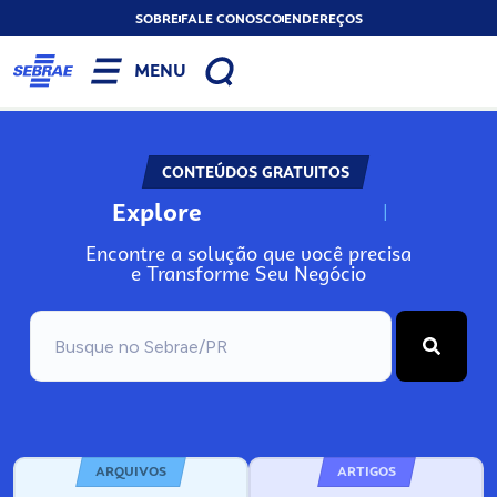
SOBRE
FALE CONOSCO
ENDEREÇOS
MENU
CONTEÚDOS GRATUITOS
Explore
N
o
s
s
o
s
A
Encontre a solução que você precisa
e Transforme Seu Negócio
ARQUIVOS
ARTIGOS