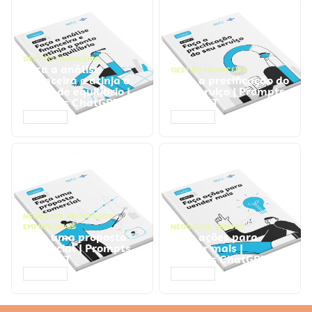
GESTÃO FINANCEIRA
Faça a análise
GESTÃO FINANCEIRA
financeira e atinja o
Faça a precificação do
ponto de equilíbrio |
seu serviço | Prompts
Prompts ChatGPT
ChatGPT
ACESSAR
ACESSAR
NEGÓCIOS
,
PROCESSOS
EMPRESARIAIS
NEGÓCIOS
,
VENDAS
Faça uma proposta
Faça ações para
comercial | Prompts
vender mais |
ChatGPT
Prompts ChatGPT
ACESSAR
ACESSAR