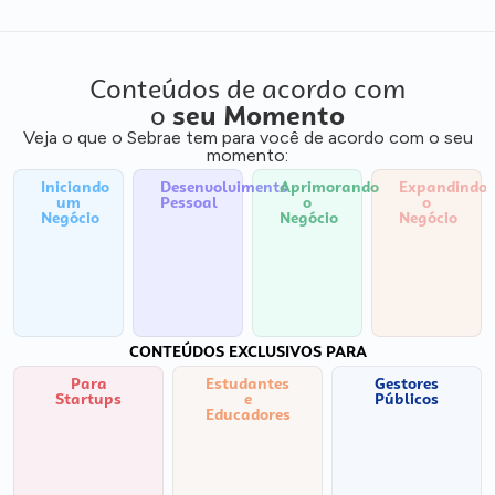
Conteúdos de acordo com
o
seu Momento
Veja o que o Sebrae tem para você de acordo com o seu
momento:
Iniciando
Desenvolvimento
Aprimorando
Expandindo
um
Pessoal
o
o
Negócio
Negócio
Negócio
CONTEÚDOS EXCLUSIVOS PARA
Para
Estudantes
Gestores
Startups
e
Públicos
Educadores