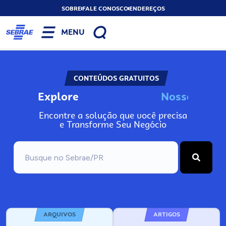
SOBRE
FALE CONOSCO
ENDEREÇOS
MENU
CONTEÚDOS GRATUITOS
Explore
N
o
s
s
o
s
I
n
f
o
Encontre a solução que você precisa
e Transforme Seu Negócio
ARQUIVOS
ARTIGOS