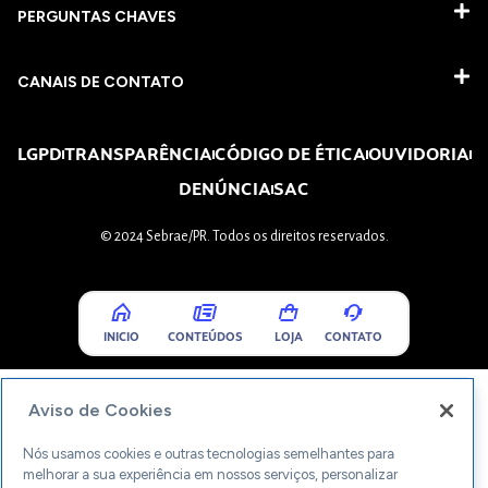
PERGUNTAS CHAVES​
CANAIS DE CONTATO
LGPD
TRANSPARÊNCIA
CÓDIGO DE ÉTICA
OUVIDORIA
DENÚNCIA
SAC
© 2024 Sebrae/PR. Todos os direitos reservados.
INICIO
CONTEÚDOS
LOJA
CONTATO
Aviso de Cookies
Nós usamos cookies e outras tecnologias semelhantes para
melhorar a sua experiência em nossos serviços, personalizar