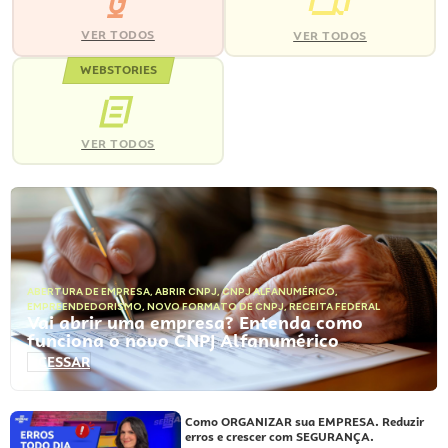
VER TODOS
VER TODOS
WEBSTORIES
VER TODOS
ABERTURA DE EMPRESA
,
ABRIR CNPJ
,
CNPJ ALFANUMÉRICO
,
EMPREENDEDORISMO
,
NOVO FORMATO DE CNPJ
,
RECEITA FEDERAL
Vai abrir uma empresa? Entenda como
funciona o novo CNPJ Alfanumérico
ACESSAR
Como ORGANIZAR sua EMPRESA. Reduzir
erros e crescer com SEGURANÇA.