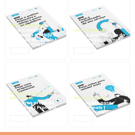
GESTÃO FINANCEIRA
Faça a análise
GESTÃO FINANCEIRA
financeira e atinja o
Faça a precificação do
ponto de equilíbrio |
seu serviço | Prompts
Prompts ChatGPT
ChatGPT
ACESSAR
ACESSAR
NEGÓCIOS
,
PROCESSOS
EMPRESARIAIS
NEGÓCIOS
,
VENDAS
Faça uma proposta
Faça ações para
comercial | Prompts
vender mais |
ChatGPT
Prompts ChatGPT
ACESSAR
ACESSAR