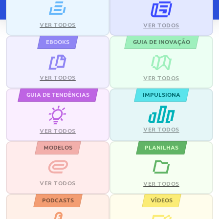
VER TODOS
VER TODOS
EBOOKS
GUIA DE INOVAÇÃO
VER TODOS
VER TODOS
GUIA DE TENDÊNCIAS
IMPULSIONA
VER TODOS
VER TODOS
MODELOS
PLANILHAS
VER TODOS
VER TODOS
PODCASTS
VÍDEOS