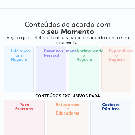
Conteúdos de acordo com
o
seu Momento
Veja o que o Sebrae tem para você de acordo com o seu
momento:
Iniciando
Desenvolvimento
Aprimorando
Expandindo
um
Pessoal
o
o
Negócio
Negócio
Negócio
CONTEÚDOS EXCLUSIVOS PARA
Para
Estudantes
Gestores
Startups
e
Públicos
Educadores