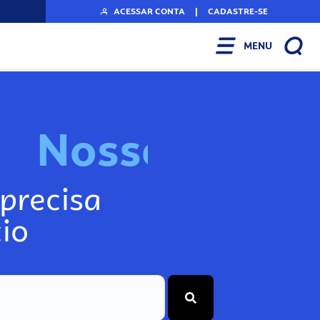
ACESSAR CONTA
|
CADASTRE-SE
MENU
N
o
s
s
o
s
I
n
f
o
g
precisa
io