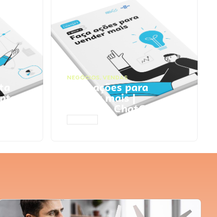
NEGÓCIOS
,
VENDAS
ta
Faça ações para
pts
vender mais |
Prompts ChatGPT
ACESSAR