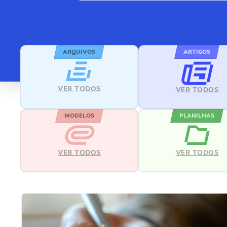
ARQUIVOS
ARTIGOS
VER TODOS
VER TODOS
MODELOS
PLANILHAS
VER TODOS
VER TODOS