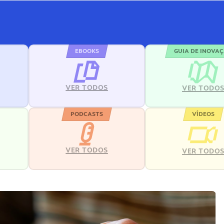
EBOOKS
GUIA DE INOVA
VER TODOS
VER TODO
PODCASTS
VÍDEOS
VER TODOS
VER TODO