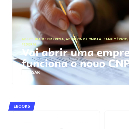
ABERTURA DE EMPRESA
,
ABRIR CNPJ
,
CNPJ ALFANUMÉRICO
FEDERAL
Vai abrir uma empr
funciona o novo CN
ACESSAR
EBOOKS