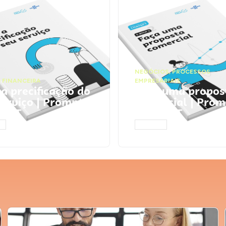
NEGÓCIOS
,
PROCESSOS
 FINANCEIRA
EMPRESARIAIS
 a precificação do
Faça uma propos
serviço | Prompts
comercial | Prom
tGPT
ChatGPT
AR
ACESSAR