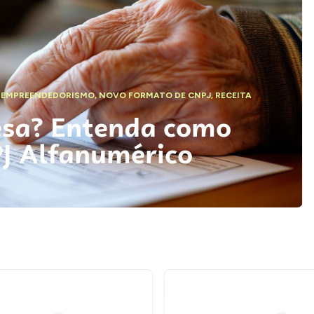
,
EMPREENDEDORISMO
,
NOVO FORMATO DE CNPJ
,
RECEITA
esa? Entenda como
PJ Alfanumérico