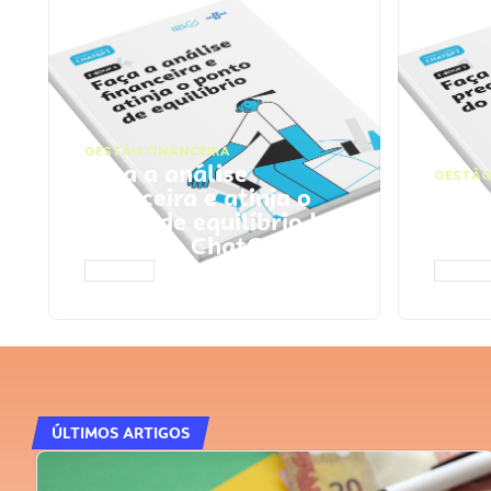
GESTÃO FINANCEIRA
Faça a análise
GESTÃO
financeira e atinja o
Faça
ponto de equilíbrio |
seu 
Prompts ChatGPT
Cha
ACESSAR
ACESS
ÚLTIMOS ARTIGOS