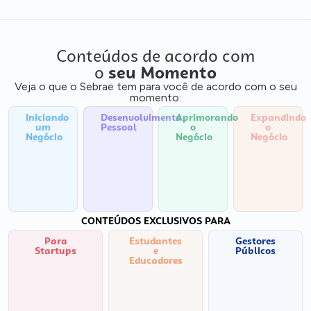
Conteúdos de acordo com
o
seu Momento
Veja o que o Sebrae tem para você de acordo com o seu
momento:
Iniciando
Desenvolvimento
Aprimorando
Expandindo
um
Pessoal
o
o
Negócio
Negócio
Negócio
CONTEÚDOS EXCLUSIVOS PARA
Para
Estudantes
Gestores
Startups
e
Públicos
Educadores