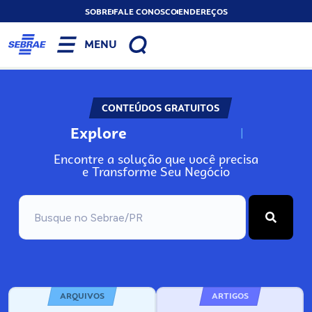
SOBRE
FALE CONOSCO
ENDEREÇOS
MENU
CONTEÚDOS GRATUITOS
Explore
N
o
s
s
o
s
P
o
Encontre a solução que você precisa
e Transforme Seu Negócio
ARQUIVOS
ARTIGOS