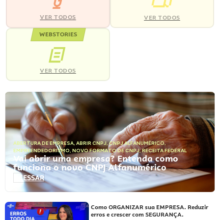
VER TODOS
VER TODOS
WEBSTORIES
VER TODOS
ABERTURA DE EMPRESA
,
ABRIR CNPJ
,
CNPJ ALFANUMÉRICO
,
EMPREENDEDORISMO
,
NOVO FORMATO DE CNPJ
,
RECEITA FEDERAL
Vai abrir uma empresa? Entenda como
funciona o novo CNPJ Alfanumérico
ACESSAR
Como ORGANIZAR sua EMPRESA. Reduzir
erros e crescer com SEGURANÇA.