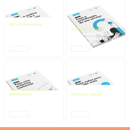
GESTÃO FINANCEIRA
Faça a análise
GESTÃO FINANCEIRA
financeira e atinja o
Faça a precificação do
ponto de equilíbrio |
seu serviço | Prompts
Prompts ChatGPT
ChatGPT
ACESSAR
ACESSAR
NEGÓCIOS
,
PROCESSOS
EMPRESARIAIS
NEGÓCIOS
,
VENDAS
Faça uma proposta
Faça ações para
comercial | Prompts
vender mais |
ChatGPT
Prompts ChatGPT
ACESSAR
ACESSAR