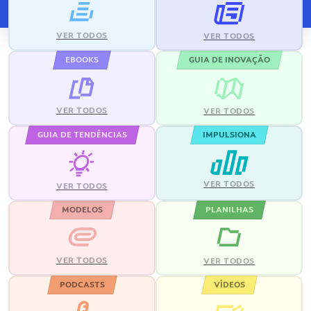
VER TODOS
VER TODOS
EBOOKS
GUIA DE INOVAÇÃO
VER TODOS
VER TODOS
GUIA DE TENDÊNCIAS
IMPULSIONA
VER TODOS
VER TODOS
MODELOS
PLANILHAS
VER TODOS
VER TODOS
PODCASTS
VÍDEOS