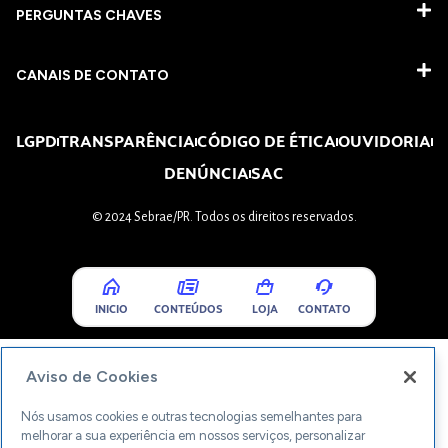
PERGUNTAS CHAVES​
CANAIS DE CONTATO
LGPD
TRANSPARÊNCIA
CÓDIGO DE ÉTICA
OUVIDORIA
DENÚNCIA
SAC
© 2024 Sebrae/PR. Todos os direitos reservados.
INICIO
CONTEÚDOS
LOJA
CONTATO
Aviso de Cookies
Nós usamos cookies e outras tecnologias semelhantes para
melhorar a sua experiência em nossos serviços, personalizar