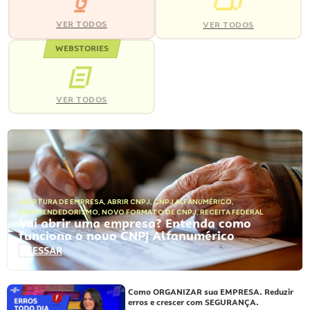
VER TODOS
VER TODOS
WEBSTORIES
VER TODOS
ABERTURA DE EMPRESA
,
ABRIR CNPJ
,
CNPJ ALFANUMÉRICO
,
EMPREENDEDORISMO
,
NOVO FORMATO DE CNPJ
,
RECEITA FEDERAL
Vai abrir uma empresa? Entenda como
funciona o novo CNPJ Alfanumérico
ACESSAR
Como ORGANIZAR sua EMPRESA. Reduzir
erros e crescer com SEGURANÇA.