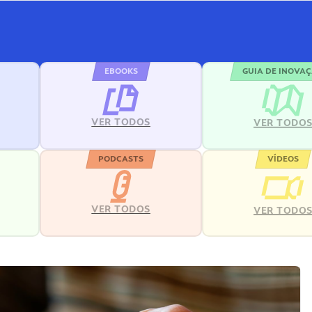
EBOOKS
GUIA DE INOVA
VER TODOS
VER TODO
PODCASTS
VÍDEOS
VER TODOS
VER TODO