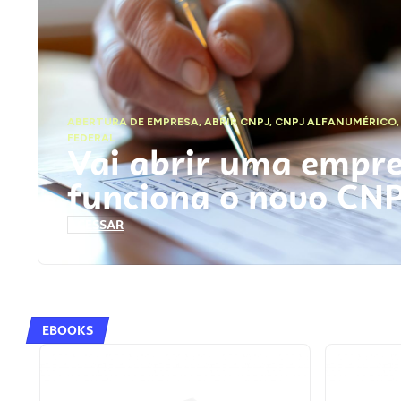
ABERTURA DE EMPRESA
,
ABRIR CNPJ
,
CNPJ ALFANUMÉRICO
FEDERAL
Vai abrir uma empr
funciona o novo CN
ACESSAR
EBOOKS