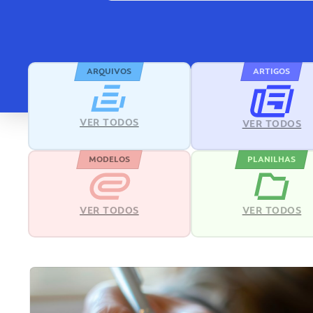
ARQUIVOS
ARTIGOS
VER TODOS
VER TODOS
MODELOS
PLANILHAS
VER TODOS
VER TODOS