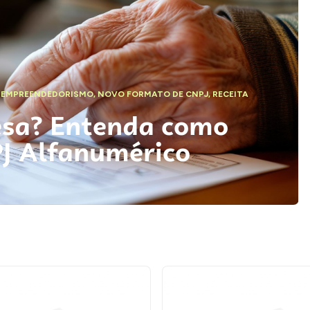
,
EMPREENDEDORISMO
,
NOVO FORMATO DE CNPJ
,
RECEITA
esa? Entenda como
PJ Alfanumérico