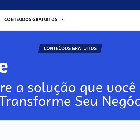
CONTEÚDOS GRATUITOS
CONTEÚDOS GRATUITOS
lore
re a solução que você 
 Transforme Seu Negóc