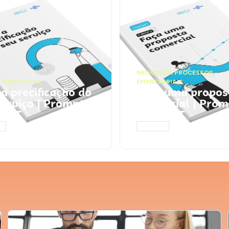
NEGÓCIOS
,
PROCESSOS
 FINANCEIRA
EMPRESARIAIS
 a precificação do
Faça uma propos
serviço | Prompts
comercial | Prom
tGPT
ChatGPT
AR
ACESSAR