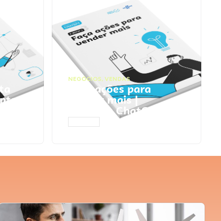
NEGÓCIOS
,
VENDAS
ta
Faça ações para
pts
vender mais |
Prompts ChatGPT
ACESSAR