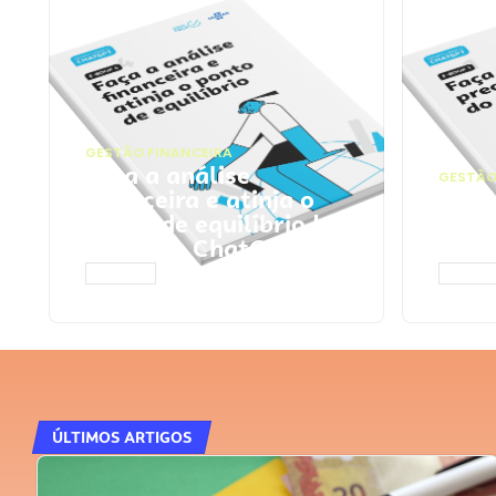
GESTÃO FINANCEIRA
Faça a análise
GESTÃO
financeira e atinja o
Faça
ponto de equilíbrio |
seu 
Prompts ChatGPT
Cha
ACESSAR
ACESS
ÚLTIMOS ARTIGOS