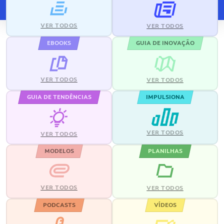
VER TODOS
VER TODOS
EBOOKS
GUIA DE INOVAÇÃO
VER TODOS
VER TODOS
GUIA DE TENDÊNCIAS
IMPULSIONA
VER TODOS
VER TODOS
MODELOS
PLANILHAS
VER TODOS
VER TODOS
PODCASTS
VÍDEOS