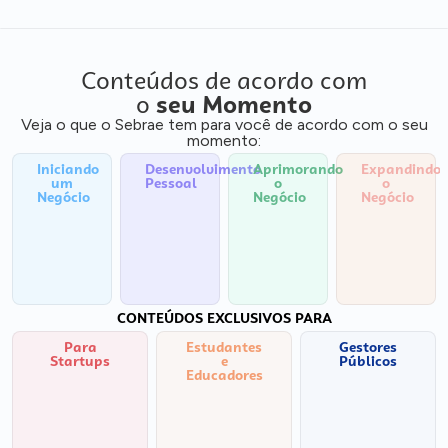
Conteúdos de acordo com
o
seu Momento
Veja o que o Sebrae tem para você de acordo com o seu
momento:
Iniciando
Desenvolvimento
Aprimorando
Expandindo
um
Pessoal
o
o
Negócio
Negócio
Negócio
CONTEÚDOS EXCLUSIVOS PARA
Para
Estudantes
Gestores
Startups
e
Públicos
Educadores