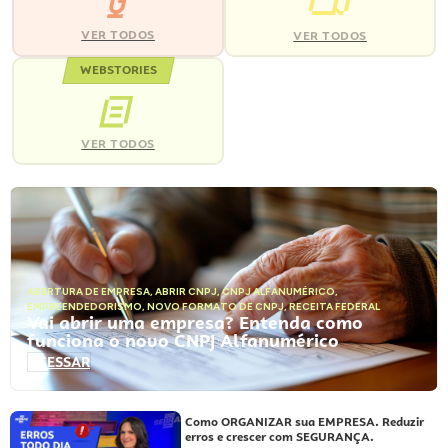
VER TODOS
VER TODOS
WEBSTORIES
VER TODOS
ABERTURA DE EMPRESA
,
ABRIR CNPJ
,
CNPJ ALFANUMÉRICO
,
EMPREENDEDORISMO
,
NOVO FORMATO DE CNPJ
,
RECEITA FEDERAL
Vai abrir uma empresa? Entenda como
funciona o novo CNPJ Alfanumérico
ACESSAR
Como ORGANIZAR sua EMPRESA. Reduzir
erros e crescer com SEGURANÇA.