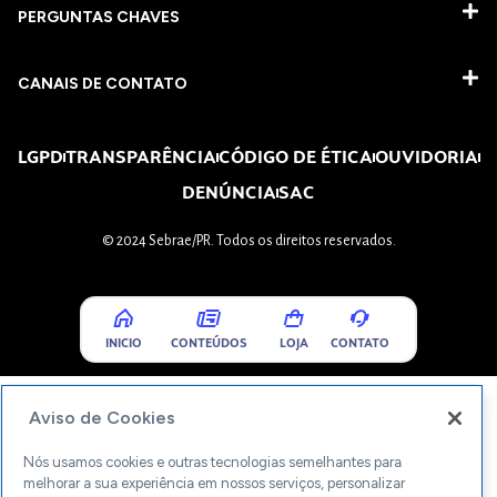
PERGUNTAS CHAVES​
CANAIS DE CONTATO
LGPD
TRANSPARÊNCIA
CÓDIGO DE ÉTICA
OUVIDORIA
DENÚNCIA
SAC
© 2024 Sebrae/PR. Todos os direitos reservados.
INICIO
CONTEÚDOS
LOJA
CONTATO
Aviso de Cookies
Nós usamos cookies e outras tecnologias semelhantes para
melhorar a sua experiência em nossos serviços, personalizar