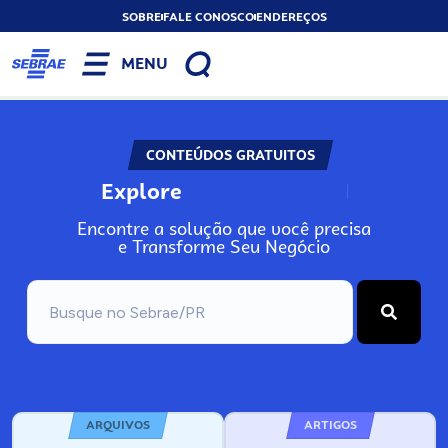
SOBRE
FALE CONOSCO
ENDEREÇOS
MENU
CONTEÚDOS GRATUITOS
Explore
N
o
s
s
o
s
A
Encontre a solução que você precisa
e Transforme Seu Negócio
ARQUIVOS
ARTIGOS