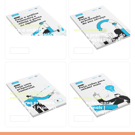
GESTÃO FINANCEIRA
Faça a análise
GESTÃO FINANCEIRA
financeira e atinja o
Faça a precificação do
ponto de equilíbrio |
seu serviço | Prompts
Prompts ChatGPT
ChatGPT
ACESSAR
ACESSAR
NEGÓCIOS
,
PROCESSOS
EMPRESARIAIS
NEGÓCIOS
,
VENDAS
Faça uma proposta
Faça ações para
comercial | Prompts
vender mais |
ChatGPT
Prompts ChatGPT
ACESSAR
ACESSAR