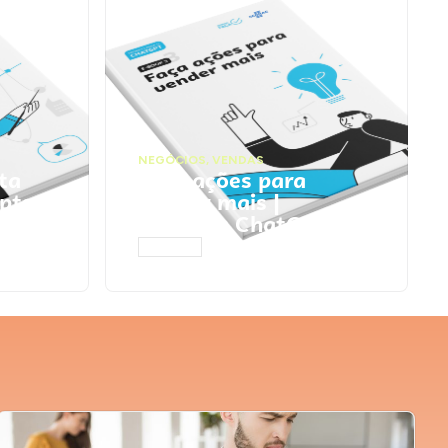
NEGÓCIOS
,
VENDAS
ta
Faça ações para
pts
vender mais |
Prompts ChatGPT
ACESSAR