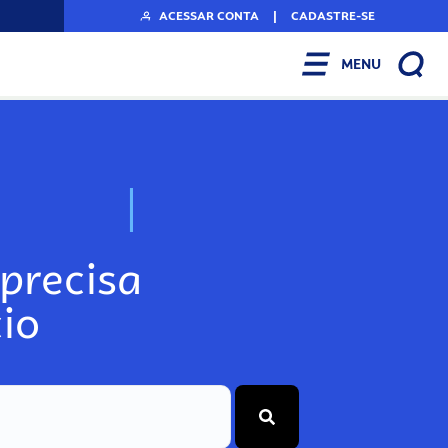
ACESSAR CONTA
|
CADASTRE-SE
MENU
N
o
s
s
o
s
P
o
precisa
io