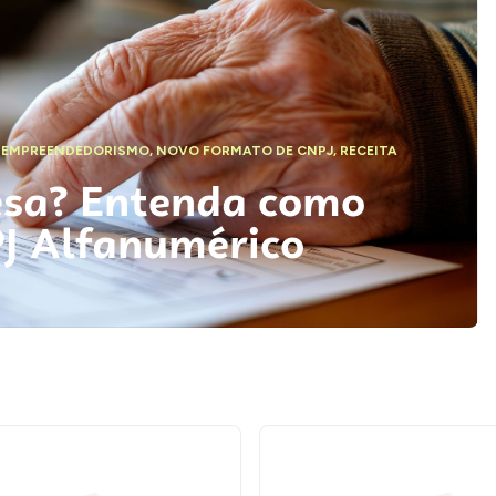
,
EMPREENDEDORISMO
,
NOVO FORMATO DE CNPJ
,
RECEITA
esa? Entenda como
PJ Alfanumérico