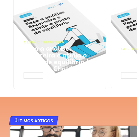
GESTÃO FINANCEIRA
Faça a análise
GESTÃO
financeira e atinja o
Faça
ponto de equilíbrio |
seu 
Prompts ChatGPT
Cha
ACESSAR
ACESS
ÚLTIMOS ARTIGOS