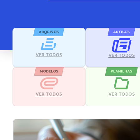
ARQUIVOS
ARTIGOS
VER TODOS
VER TODOS
MODELOS
PLANILHAS
VER TODOS
VER TODOS