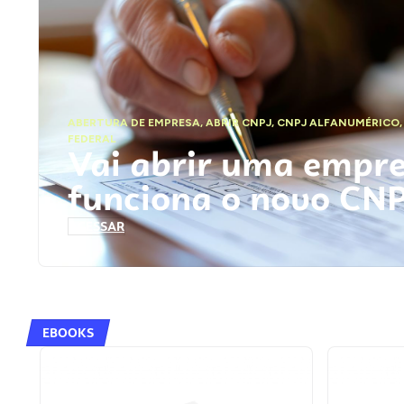
ABERTURA DE EMPRESA
,
ABRIR CNPJ
,
CNPJ ALFANUMÉRICO
FEDERAL
Vai abrir uma empr
funciona o novo CN
ACESSAR
EBOOKS