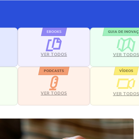
EBOOKS
GUIA DE INOVA
VER TODOS
VER TODO
PODCASTS
VÍDEOS
VER TODOS
VER TODO