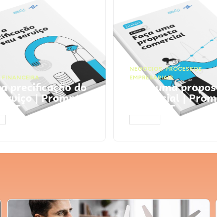
NEGÓCIOS
,
PROCESSOS
 FINANCEIRA
EMPRESARIAIS
 a precificação do
Faça uma propos
serviço | Prompts
comercial | Prom
tGPT
ChatGPT
AR
ACESSAR