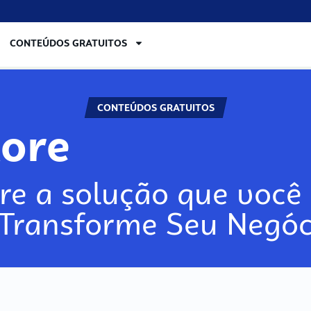
CONTEÚDOS GRATUITOS
CONTEÚDOS GRATUITOS
lore
re a solução que você 
 Transforme Seu Negóc