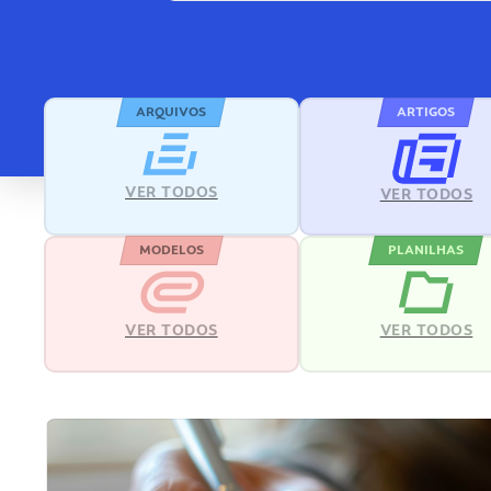
ARQUIVOS
ARTIGOS
VER TODOS
VER TODOS
MODELOS
PLANILHAS
VER TODOS
VER TODOS