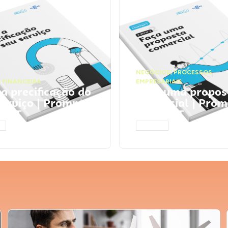
NEGÓCIOS
,
PROCESSOS
 FINANCEIRA
EMPRESARIAIS
 a precificação do
Faça uma propos
serviço | Prompts
comercial | Prom
tGPT
ChatGPT
AR
ACESSAR