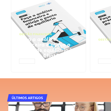
GESTÃO FINANCEIRA
Faça a análise
GESTÃO
financeira e atinja o
Faça
ponto de equilíbrio |
seu 
Prompts ChatGPT
Cha
ACESSAR
ACESS
ÚLTIMOS ARTIGOS