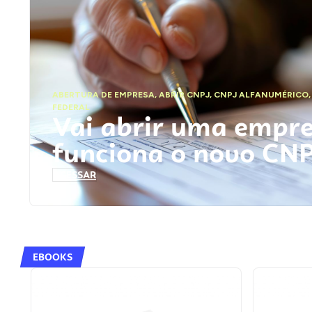
ABERTURA DE EMPRESA
,
ABRIR CNPJ
,
CNPJ ALFANUMÉRICO
FEDERAL
Vai abrir uma empr
funciona o novo CN
ACESSAR
EBOOKS