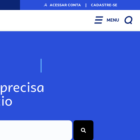
ACESSAR CONTA
|
CADASTRE-SE
MENU
N
o
s
s
o
s
A
r
precisa
io