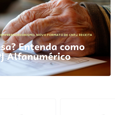
,
EMPREENDEDORISMO
,
NOVO FORMATO DE CNPJ
,
RECEITA
esa? Entenda como
PJ Alfanumérico