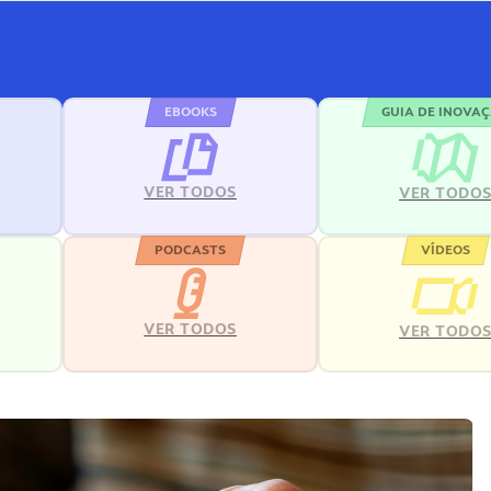
EBOOKS
GUIA DE INOVA
VER TODOS
VER TODO
PODCASTS
VÍDEOS
VER TODOS
VER TODO