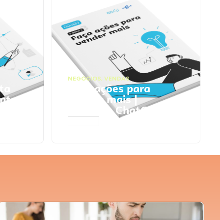
NEGÓCIOS
,
VENDAS
ta
Faça ações para
pts
vender mais |
Prompts ChatGPT
ACESSAR