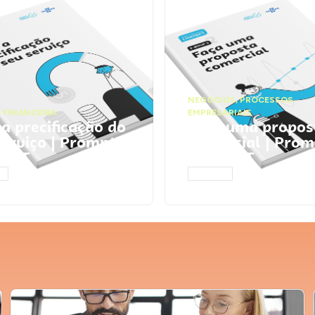
NEGÓCIOS
,
PROCESSOS
 FINANCEIRA
EMPRESARIAIS
 a precificação do
Faça uma propos
serviço | Prompts
comercial | Prom
tGPT
ChatGPT
AR
ACESSAR