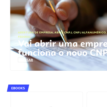
ABERTURA DE EMPRESA
,
ABRIR CNPJ
,
CNPJ ALFANUMÉRICO
FEDERAL
Vai abrir uma empr
funciona o novo CN
ACESSAR
EBOOKS