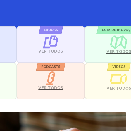
EBOOKS
GUIA DE INOVA
VER TODOS
VER TODO
PODCASTS
VÍDEOS
VER TODOS
VER TODO