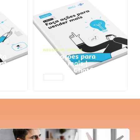
NEGÓCIOS
,
VENDAS
ta
Faça ações para
pts
vender mais |
Prompts ChatGPT
ACESSAR