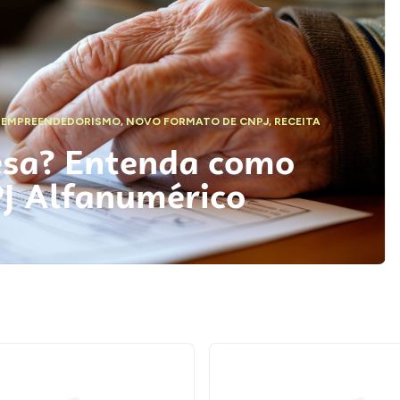
,
EMPREENDEDORISMO
,
NOVO FORMATO DE CNPJ
,
RECEITA
esa? Entenda como
PJ Alfanumérico