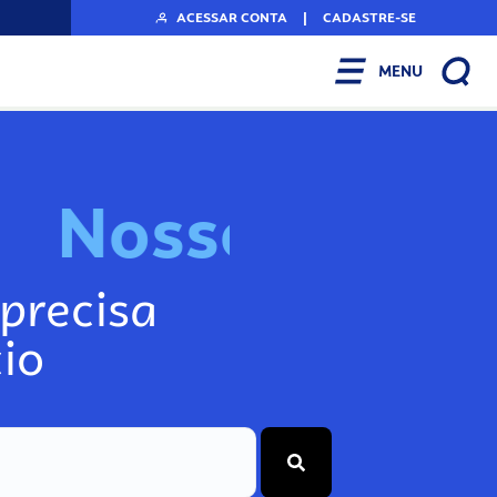
ACESSAR CONTA
|
CADASTRE-SE
MENU
N
o
s
s
o
s
I
n
f
o
precisa
io