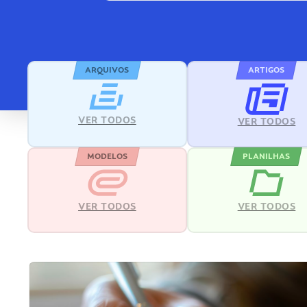
ARQUIVOS
ARTIGOS
VER TODOS
VER TODOS
MODELOS
PLANILHAS
VER TODOS
VER TODOS