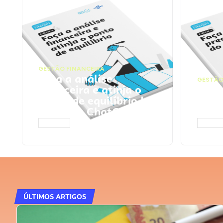
GESTÃO FINANCEIRA
Faça a análise
GESTÃO
financeira e atinja o
Faça
ponto de equilíbrio |
seu 
Prompts ChatGPT
Cha
ACESSAR
ACESS
ÚLTIMOS ARTIGOS