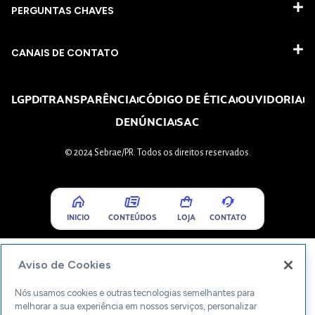
PERGUNTAS CHAVES​
CANAIS DE CONTATO
LGPD
TRANSPARÊNCIA
CÓDIGO DE ÉTICA
OUVIDORIA
DENÚNCIA
SAC
© 2024 Sebrae/PR. Todos os direitos reservados.
INICIO
CONTEÚDOS
LOJA
CONTATO
Aviso de Cookies
Nós usamos cookies e outras tecnologias semelhantes para
melhorar a sua experiência em nossos serviços, personalizar