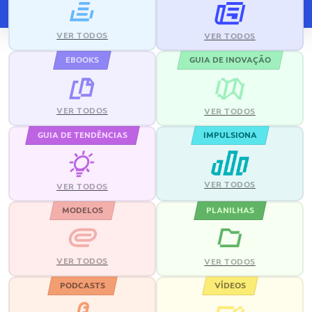
VER TODOS
VER TODOS
EBOOKS
GUIA DE INOVAÇÃO
VER TODOS
VER TODOS
GUIA DE TENDÊNCIAS
IMPULSIONA
VER TODOS
VER TODOS
MODELOS
PLANILHAS
VER TODOS
VER TODOS
PODCASTS
VÍDEOS