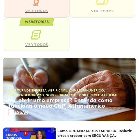
VER TODOS
VER TODOS
WEBSTORIES
VER TODOS
ABERTURA DE EMPRESA
,
ABRIR CNPJ
,
CNPJ ALFANUMÉRICO
,
EMPREENDEDORISMO
,
NOVO FORMATO DE CNPJ
,
RECEITA FEDERAL
Vai abrir uma empresa? Entenda como
funciona o novo CNPJ Alfanumérico
ACESSAR
Como ORGANIZAR sua EMPRESA. Reduzir
erros e crescer com SEGURANÇA.