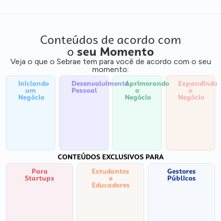
Conteúdos de acordo com
o
seu Momento
Veja o que o Sebrae tem para você de acordo com o seu
momento:
Iniciando
Desenvolvimento
Aprimorando
Expandindo
um
Pessoal
o
o
Negócio
Negócio
Negócio
CONTEÚDOS EXCLUSIVOS PARA
Para
Estudantes
Gestores
Startups
e
Públicos
Educadores