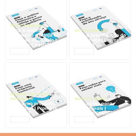
GESTÃO FINANCEIRA
Faça a análise
GESTÃO FINANCEIRA
financeira e atinja o
Faça a precificação do
ponto de equilíbrio |
seu serviço | Prompts
Prompts ChatGPT
ChatGPT
ACESSAR
ACESSAR
NEGÓCIOS
,
PROCESSOS
EMPRESARIAIS
NEGÓCIOS
,
VENDAS
Faça uma proposta
Faça ações para
comercial | Prompts
vender mais |
ChatGPT
Prompts ChatGPT
ACESSAR
ACESSAR