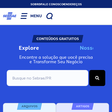
SOBRE
FALE CONOSCO
ENDEREÇOS
MENU
CONTEÚDOS GRATUITOS
Explore
N
o
s
s
o
s
A
Encontre a solução que você precisa
e Transforme Seu Negócio
ARQUIVOS
ARTIGOS